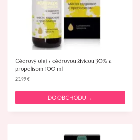
Cédrový olej s cédrovou živicou 30% a
propolisom 100 ml
23,99
€
DO OBCHODU →