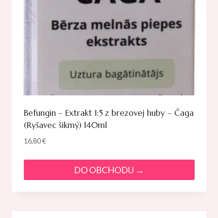
Befungin – Extrakt 1:5 z brezovej huby – Čaga
(Ryšavec šikmý) 140ml
16,80
€
DO OBCHODU →