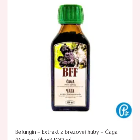
Befungin – Extrakt z brezovej huby – Čaga
(Ryšavec šikmý) 100 ml