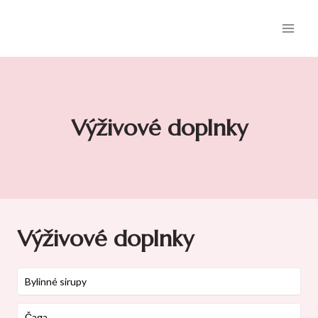
Skip
to
content
Výživové doplnky
Výživové doplnky
Bylinné sirupy
Čaga