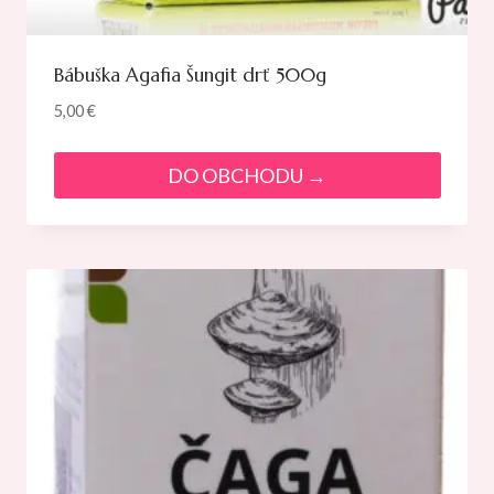
Bábuška Agafia Šungit drť 500g
5,00
€
DO OBCHODU →