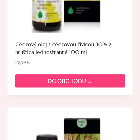
Cédrový olej s cédrovou živicou 30% a
hruštica jednostranná 100 ml
23,99
€
DO OBCHODU →