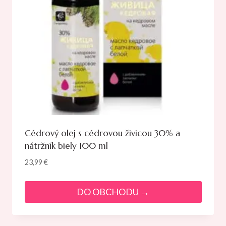
Cédrový olej s cédrovou živicou 30% a
nátržník biely 100 ml
23,99
€
DO OBCHODU →