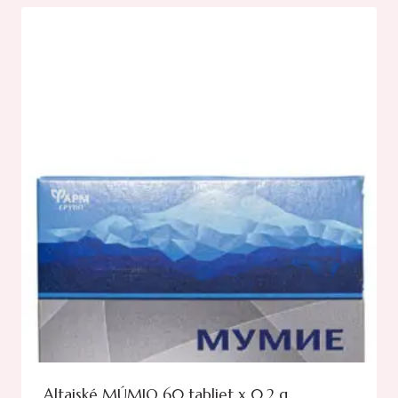
Altajské MÚMIO 60 tabliet x 0,2 g