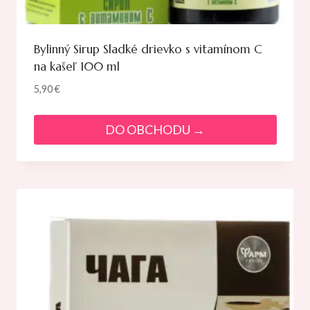
Bylinný Sirup Sladké drievko s vitamínom C
na kašeľ 100 ml
5,90
€
DO OBCHODU →