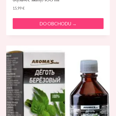
15,99
€
DO OBCHODU →