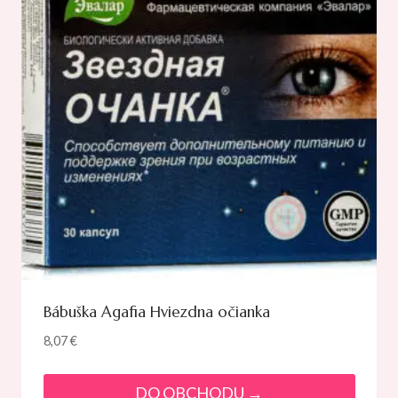
Bábuška Agafia Hviezdna očianka
8,07
€
DO OBCHODU →