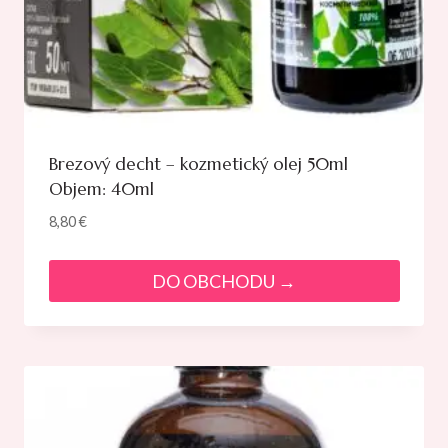
Brezový decht – kozmetický olej 50ml
Objem: 40ml
8,80
€
DO OBCHODU →