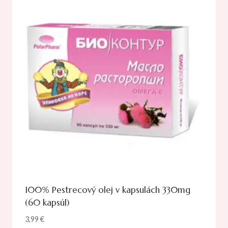
100% Pestrecový olej v kapsulách 330mg
(60 kapsúl)
3,99
€