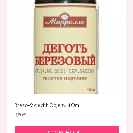
Brezový decht Objem: 40ml
8,80
€
DO OBCHODU →