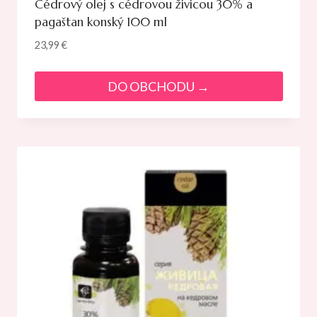
Cédrový olej s cédrovou živicou 30% a
pagaštan konský 100 ml
23,99
€
DO OBCHODU →