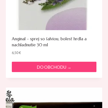
Anginal – sprej so šalviou, bolesť hrdla a
nachladnutie 30 ml
6,50
€
DO OBCHODU →