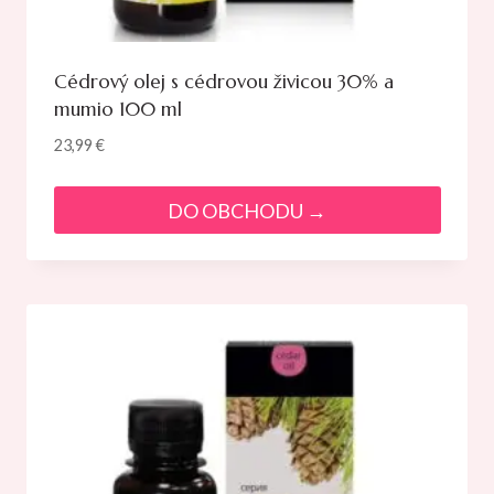
Cédrový olej s cédrovou živicou 30% a
mumio 100 ml
23,99
€
DO OBCHODU →