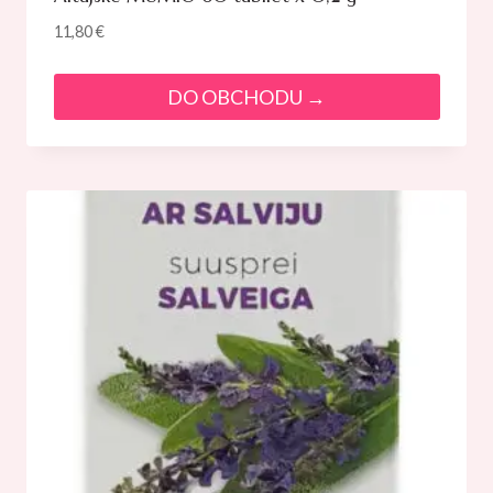
11,80
€
DO OBCHODU →