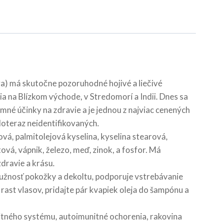
a) má skutočne pozoruhodné hojivé a liečivé
očia na Blízkom východe, v Stredomorí a Indii. Dnes sa
mné účinky na zdravie a je jednou z najviac cenených
 doteraz neidentifikovaných.
ová, palmitolejová kyselina, kyselina stearová,
tová, vápnik, železo, meď, zinok, a fosfor. Má
dravie a krásu.
 pružnosť pokožky a dekoltu, podporuje vstrebávanie
í rast vlasov, pridajte pár kvapiek oleja do šampónu a
munitného systému, autoimunitné ochorenia, rakovina