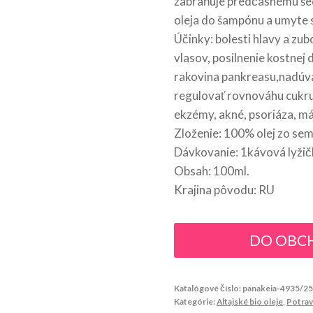
zabraňuje predčasnému šediv
oleja do šampónu a umyte s
Účinky: bolesti hlavy a zub
vlasov, posilnenie kostnej
rakovina pankreasu,nadúv
regulovať rovnováhu cukru 
ekzémy, akné, psoriáza, má
Zloženie: 100% olej zo semi
Dávkovanie: 1kávová lyžičk
Obsah: 100ml.
Krajina pôvodu: RU
DO OBC
Katalógové číslo:
panakeia-4935/2
Kategórie:
Altajské bio oleje
,
Potrav