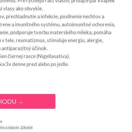
eniu. Pre rýchlejší rast vlasov, pridajte pár kvapiek
i vlasy ako obvykle.
ov, prechladnutie a infekcie, posilnenie nechtov a
 drene a imunitného systému, autoimunitné ochorenia,
anie, podporuje tvorbu materského mlieka, pomáha
v tele, reumatizmus, stimuluje energiu, alergie,
 antiparazitný účinok.
en čiernej rasce (Nigellasativa).
a 3x denne pred alebo po jedle.
HODU →
50
iny a nápoje
,
Zdravie