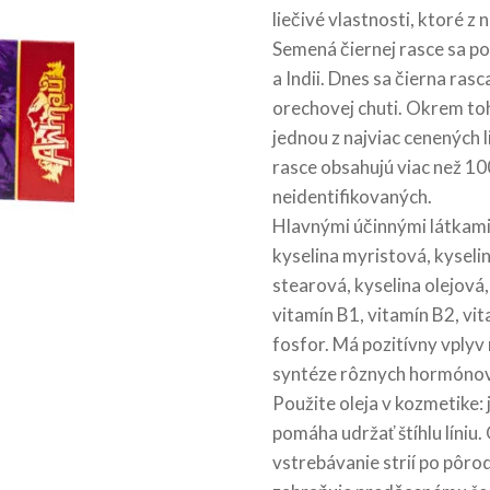
liečivé vlastnosti, ktoré z n
Semená čiernej rasce sa po
a Indii. Dnes sa čierna ras
orechovej chuti. Okrem toh
jednou z najviac cenených l
rasce obsahujú viac než 10
neidentifikovaných.
Hlavnými účinnými látkami 
kyselina myristová, kyselin
stearová, kyselina olejová,
vitamín B1, vitamín B2, vita
fosfor. Má pozitívny vplyv 
syntéze rôznych hormónov, 
Použite oleja v kozmetike: 
pomáha udržať štíhlu líniu.
vstrebávanie strií po pôrod