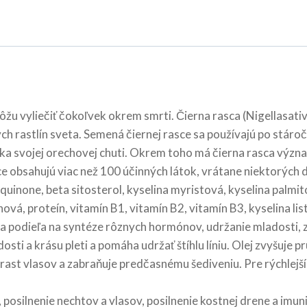
u vyliečiť čokoľvek okrem smrti. Čierna rasca (Nigellasativ
čivých rastlín sveta. Semená čiernej rasce sa používajú po stár
ka svojej orechovej chuti. Okrem toho má čierna rasca význa
asce obsahujú viac než 100 účinných látok, vrátane niektorých
quinone, beta sitosterol, kyselina myristová, kyselina palmit
onová, proteín, vitamín B1, vitamín B2, vitamín B3, kyselina lis
 sa podieľa na syntéze rôznych hormónov, udržanie mladosti, z
osti a krásu pleti a pomáha udržať štíhlu líniu. Olej zvyšuje
je rast vlasov a zabraňuje predčasnému šediveniu. Pre rýchlejš
ie, posilnenie nechtov a vlasov, posilnenie kostnej drene a i