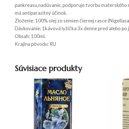
pankreasu,nadúvanie, podporuje tvorbu materského ml
má antiparazitný účinok.
Zloženie: 100% olej zo semien čiernej rasce (Nigellasa
Dávkovanie: 1kávová lyžička 3x denne pred alebo po j
Obsah: 100ml.
Krajina pôvodu: RU
Súvisiace produkty