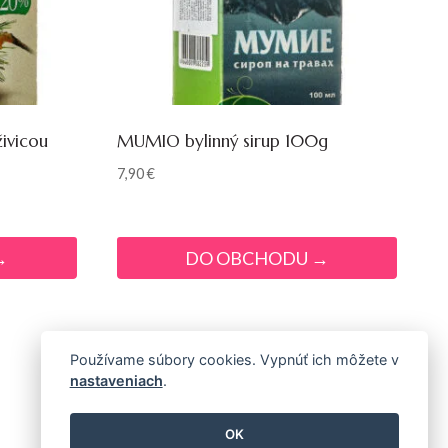
ivicou
MUMIO bylinný sirup 100g
7,90
€
→
DO OBCHODU →
Používame súbory cookies. Vypnúť ich môžete v
nastaveniach
.
OK