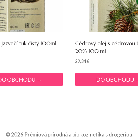
Jazvečí tuk čistý 100ml
Cédrový olej s cédrovou ž
20% 100 ml
29,34
€
DO OBCHODU →
DO OBCHODU 
© 2026 Prémiová prírodná a bio kozmetika s drogériou