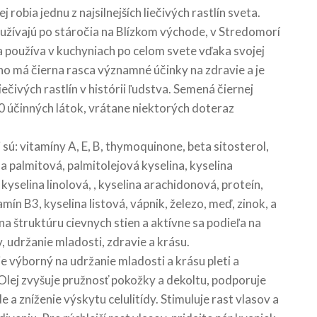
ej robia jednu z najsilnejších liečivých rastlín sveta.
užívajú po stáročia na Blízkom východe, v Stredomorí
ca používa v kuchyniach po celom svete vďaka svojej
o má čierna rasca významné účinky na zdravie a je
iečivých rastlín v histórii ľudstva. Semená čiernej
0 účinných látok, vrátane niektorých doteraz
sú: vitamíny A, E, B, thymoquinone, beta sitosterol,
a palmitová, palmitolejová kyselina, kyselina
 kyselina linolová, , kyselina arachidonová, proteín,
mín B3, kyselina listová, vápnik, železo, meď, zinok, a
na štruktúru cievnych stien a aktívne sa podieľa na
udržanie mladosti, zdravie a krásu.
je výborný na udržanie mladosti a krásu pleti a
 Olej zvyšuje pružnosť pokožky a dekoltu, podporuje
e a zníženie výskytu celulitídy. Stimuluje rast vlasov a