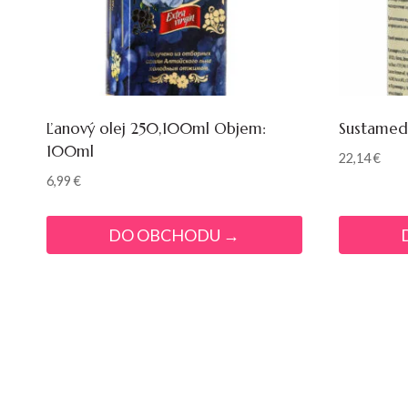
Ľanový olej 250,100ml Objem:
Sustamed 
100ml
22,14
€
6,99
€
DO OBCHODU →