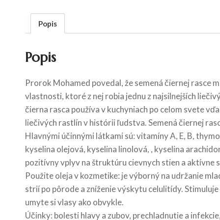
Popis
Popis
Prorok Mohamed povedal, že semená čiernej rasce môž
vlastnosti, ktoré z nej robia jednu z najsilnejších lie
čierna rasca používa v kuchyniach po celom svete vďa
liečivých rastlín v histórii ľudstva. Semená čiernej r
Hlavnými účinnými látkami sú: vitamíny A, E, B, thymo
kyselina olejová, kyselina linolová, , kyselina arachid
pozitívny vplyv na štruktúru cievnych stien a aktívne
Použite oleja v kozmetike: je výborný na udržanie mlad
strií po pôrode a zníženie výskytu celulitídy. Stimulu
umyte si vlasy ako obvykle.
Účinky: bolesti hlavy a zubov, prechladnutie a infekc