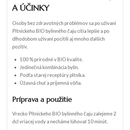
A ÚČINKY
Osoby bez zdravotných problémov sa po užívaní
Pltníckeho BIO bylinného čaju cítia lepšie a po
dlhodobom užívaní pocítili aj mnoho ďalších
pozitív.
100 % prírodné v BIO kvalite.
Jedinečná kombinácia bylín.
Podľa starej receptúry pltníka.
Úžasná chuť a príjemná vôňa.
Príprava a použitie
Vrecko Pltníckeho BIO bylinného čaju zalejeme 2
dcl vriacej vody a necháme lúhovať 10 minút.