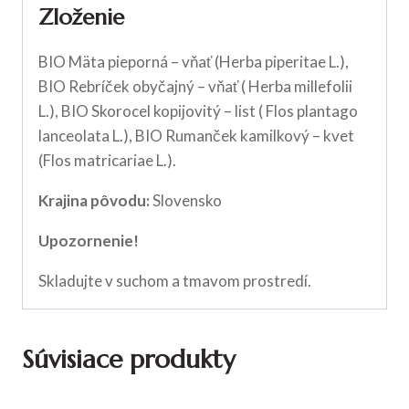
Zloženie
BIO Mäta pieporná – vňať (Herba piperitae L.),
BIO Rebríček obyčajný – vňať ( Herba millefolii
L.), BIO Skorocel kopijovitý – list ( Flos plantago
lanceolata L.), BIO Rumanček kamilkový – kvet
(Flos matricariae L.).
Krajina pôvodu:
Slovensko
Upozornenie!
Skladujte v suchom a tmavom prostredí.
Súvisiace produkty