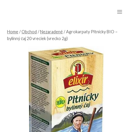
Skip
to
content
Home
/
Obchod
/
Nezaradené
/
Agrokarpaty Pltnícky BIO –
bylinný čaj 20 vreciek (vrecko 2g)