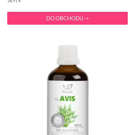
38,91
€
DO OBCHODU ->