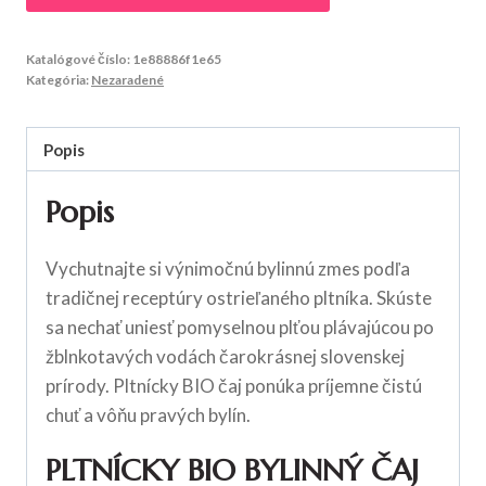
Katalógové číslo:
1e88886f1e65
Kategória:
Nezaradené
Popis
Popis
Vychutnajte si výnimočnú bylinnú zmes podľa
tradičnej receptúry ostrieľaného pltníka. Skúste
sa nechať uniesť pomyselnou plťou plávajúcou po
žblnkotavých vodách čarokrásnej slovenskej
prírody. Pltnícky BIO čaj ponúka príjemne čistú
chuť a vôňu pravých bylín.
PLTNÍCKY BIO BYLINNÝ ČAJ