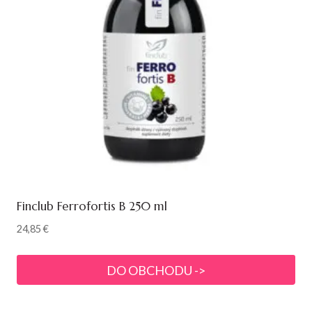
Finclub Ferrofortis B 250 ml
24,85
€
DO OBCHODU ->