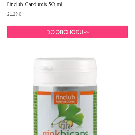
Finclub Cardumis 50 ml
21,29
€
DO OBCHODU ->