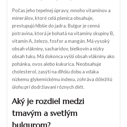
Počas jeho tepelnej úpravy, mnoho vitamínov a
minerálov, ktoré celá pšenica obsahuje,
prestupujú hlbšie do jadra. Bulgur je cenná
potravina, ktorá je bohatá na vitamíny skupiny B,
vitamín A, železo, fosfor a mangán. Má vysoký
obsah vlákniny, sacharidov, bielkovín a nízky
obsah tuku. Má dokonca vyšší obsah vlákniny ako
pohánka, ovos alebo kukurica. Neobsahuje
cholesterol, zasýti na dlhšiu dobu a vďaka
nízkemu glykemickému indexu, zohráva dôležitú
úlohu pri dodržiavaní rôznych diét.
Aký je rozdiel medzi
tmavým a svetlým
bulgurom?