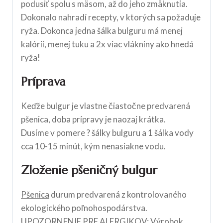
podusiť spolu s mäsom, až do jeho zmäknutia.
Dokonalo nahradí recepty, v ktorých sa požaduje
ryža. Dokonca jedna šálka bulguru má menej
kalórií, menej tuku a 2x viac vlákniny ako hnedá
ryža!
Príprava
Keďže bulgur je vlastne čiastočne predvarená
pšenica, doba prípravy je naozaj krátka.
Dusíme v pomere ? šálky bulguru a 1 šálka vody
cca 10-15 minút, kým nenasiakne vodu.
Zloženie pšeničný bulgur
Pšenica
durum predvarená z kontrolovaného
ekologického poľnohospodárstva.
UPOZORNENIE PRE ALERGIKOV: Výrobok