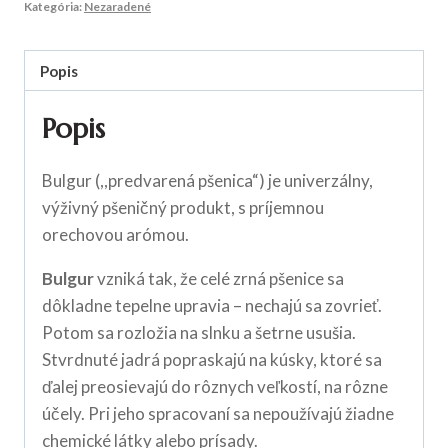
Kategória:
Nezaradené
Popis
Popis
Bulgur (,,predvarená pšenica“) je univerzálny,
výživný pšeničný produkt, s príjemnou
orechovou arómou.
Bulgur
vzniká tak, že celé zrná pšenice sa
dôkladne tepelne upravia – nechajú sa zovrieť.
Potom sa rozložia na slnku a šetrne usušia.
Stvrdnuté jadrá popraskajú na kúsky, ktoré sa
ďalej preosievajú do rôznych veľkostí, na rôzne
účely. Pri jeho spracovaní sa nepoužívajú žiadne
chemické látky alebo prísady.