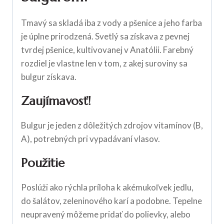
Tmavý sa skladá iba z vody a pšenice a jeho farba
je úplne prirodzená. Svetlý sa získava z pevnej
tvrdej pšenice, kultivovanej v Anatólii. Farebný
rozdiel je vlastne len v tom, z akej suroviny sa
bulgur získava.
Zaujímavosť!
Bulgur je jeden z dôležitých zdrojov vitamínov (B,
A), potrebných pri vypadávaní vlasov.
Použitie
Poslúži ako rýchla príloha k akémukoľvek jedlu,
do šalátov, zeleninového karí a podobne. Tepelne
neupravený môžeme pridať do polievky, alebo