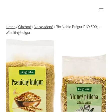
Skip
to
content
Home
/
Obchod
/
Nezaradené
/
Bio Nebio Bulgur BIO 500g –
pšeničný bulgur