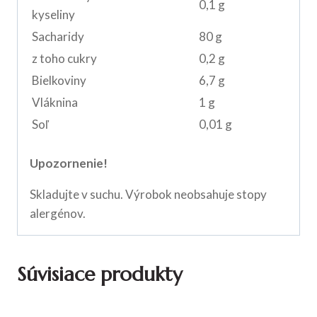
0,1 g
kyseliny
Sacharidy
80 g
z toho cukry
0,2 g
Bielkoviny
6,7 g
Vláknina
1 g
Soľ
0,01 g
Upozornenie!
Skladujte v suchu. Výrobok neobsahuje stopy
alergénov.
Súvisiace produkty