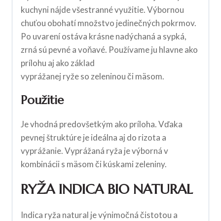
kuchyni nájde všestranné využitie. Výbornou
chuťou obohatí množstvo jedinečných pokrmov.
Po uvarení ostáva krásne nadýchaná a sypká,
zrná sú pevné a voňavé. Používame ju hlavne ako
prílohu aj ako základ
vyprážanej ryže so zeleninou či mäsom.
Použitie
Je vhodná predovšetkým ako príloha. Vďaka
pevnej štruktúre je ideálna aj do rizota a
vyprážanie. Vyprážaná ryža je výborná v
kombinácii s mäsom či kúskami zeleniny.
RYŽA INDICA BIO NATURAL
Indica ryža natural je výnimočná čistotou a