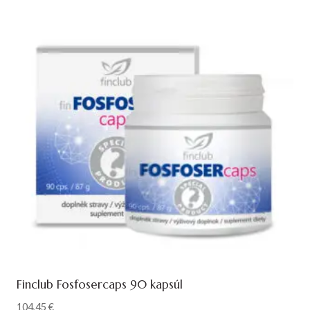
Finclub Fosfosercaps 90 kapsúl
104,45
€