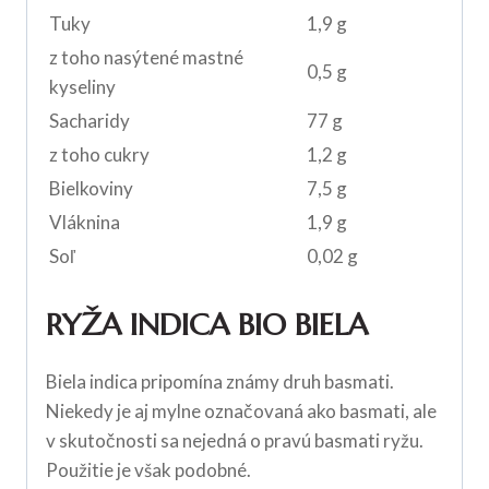
Tuky
1,9 g
z toho nasýtené mastné
0,5 g
kyseliny
Sacharidy
77 g
z toho cukry
1,2 g
Bielkoviny
7,5 g
Vláknina
1,9 g
Soľ
0,02 g
RYŽA INDICA BIO BIELA
Biela indica pripomína známy druh basmati.
Niekedy je aj mylne označovaná ako basmati, ale
v skutočnosti sa nejedná o pravú basmati ryžu.
Použitie je však podobné.