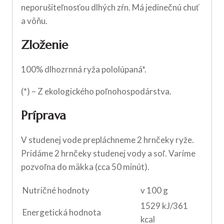
neporušiteľnosťou dlhých zŕn. Má jedinečnú chuť
a vôňu.
Zloženie
100% dlhozrnná ryža pololúpaná*.
(*) – Z ekologického poľnohospodárstva.
Príprava
V studenej vode prepláchneme 2 hrnčeky ryže.
Pridáme 2 hrnčeky studenej vody a soľ. Varíme
pozvoľna do mäkka (cca 50 minút).
Nutričné hodnoty
v 100 g
1529 kJ/361
Energetická hodnota
kcal