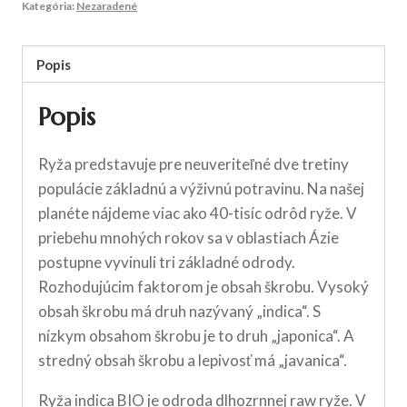
Kategória:
Nezaradené
Popis
Popis
Ryža predstavuje pre neuveriteľné dve tretiny
populácie základnú a výživnú potravinu. Na našej
planéte nájdeme viac ako 40-tisíc odrôd ryže. V
priebehu mnohých rokov sa v oblastiach Ázie
postupne vyvinuli tri základné odrody.
Rozhodujúcim faktorom je obsah škrobu. Vysoký
obsah škrobu má druh nazývaný „indica“. S
nízkym obsahom škrobu je to druh „japonica“. A
stredný obsah škrobu a lepivosť má „javanica“.
Ryža indica BIO je odroda dlhozrnnej raw ryže. V