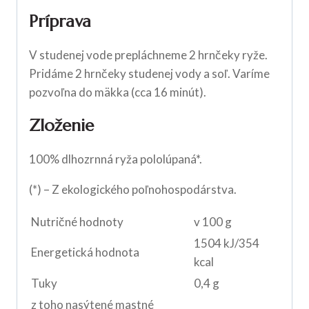
Príprava
V studenej vode prepláchneme 2 hrnčeky ryže.
Pridáme 2 hrnčeky studenej vody a soľ. Varíme
pozvoľna do mäkka (cca 16 minút).
Zloženie
100% dlhozrnná ryža pololúpaná*.
(*) – Z ekologického poľnohospodárstva.
Nutričné hodnoty
v 100 g
1504 kJ/354
Energetická hodnota
kcal
Tuky
0,4 g
z toho nasýtené mastné