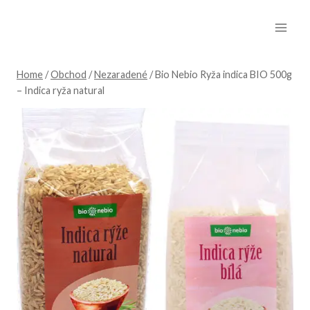
Skip
to
content
Home
/
Obchod
/
Nezaradené
/
Bio Nebio Ryža indica BIO 500g
– Indica ryža natural