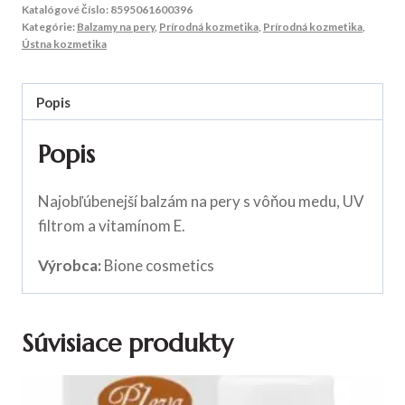
Katalógové číslo:
8595061600396
Kategórie:
Balzamy na pery
,
Prírodná kozmetika
,
Prírodná kozmetika
,
Ústna kozmetika
Popis
Popis
Najobľúbenejší balzám na pery s vôňou medu, UV
filtrom a vitamínom E.
Výrobca:
Bione cosmetics
Súvisiace produkty