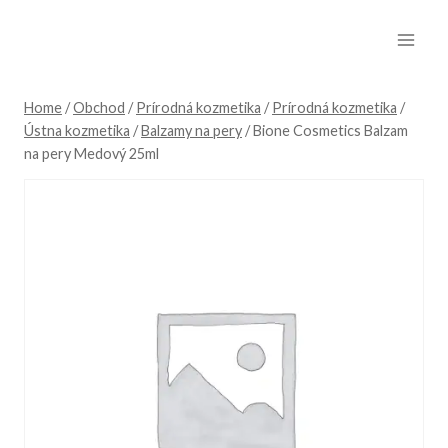
Skip
to
content
Home
/
Obchod
/
Prírodná kozmetika
/
Prírodná kozmetika
/
Ústna kozmetika
/
Balzamy na pery
/
Bione Cosmetics Balzam
na pery Medový 25ml