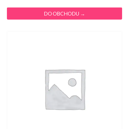
DO OBCHODU →