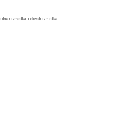
rodná kozmetika
,
Telová kozmetika