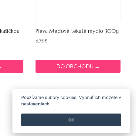
kašičkou
Pleva Medové tekuté mydlo 300g
6,75
€
→
DO OBCHODU →
Používame súbory cookies. Vypnúť ich môžete v
nastaveniach
.
OK