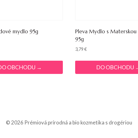
dové mydlo 95g
Pleva Mydlo s Materskou 
95g
3,79
€
DO OBCHODU →
DO OBCHODU 
© 2026 Prémiová prírodná a bio kozmetika s drogériou