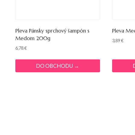
Pleva Pánsky sprchový šampón s
Pleva Me
Medom 200g
3,89
€
6,78
€
DO OBCHODU →