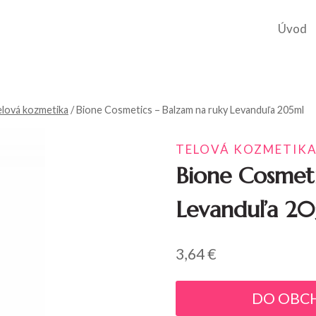
Úvod
elová kozmetika
/
Bione Cosmetics – Balzam na ruky Levanduľa 205ml
TELOVÁ KOZMETIK
Bione Cosmeti
Levanduľa 20
3,64
€
DO OBC