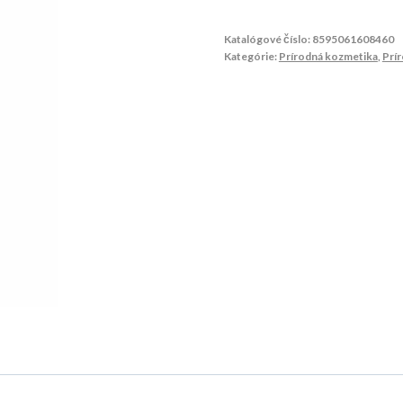
Katalógové číslo:
8595061608460
Kategórie:
Prírodná kozmetika
,
Prí