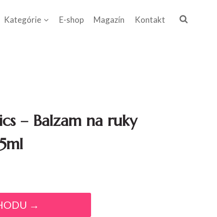
Kategórie
E-shop
Magazín
Kontakt
A
cs – Balzam na ruky
5ml
HODU →