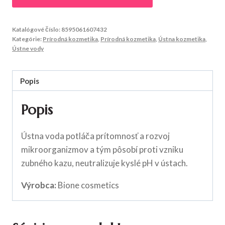
Katalógové číslo:
8595061607432
Kategórie:
Prírodná kozmetika
,
Prírodná kozmetika
,
Ústna kozmetika
,
Ústne vody
Popis
Popis
Ústna voda potláča prítomnosť a rozvoj
mikroorganizmov a tým pôsobí proti vzniku
zubného kazu, neutralizuje kyslé pH v ústach.
Výrobca:
Bione cosmetics