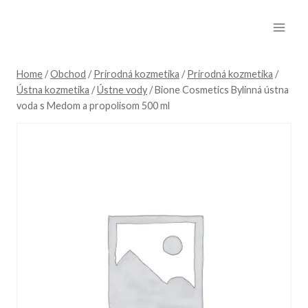
Skip
to
content
Home
/
Obchod
/
Prírodná kozmetika
/
Prírodná kozmetika
/
Ústna kozmetika
/
Ústne vody
/
Bione Cosmetics Bylinná ústna
voda s Medom a propolisom 500 ml