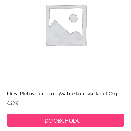
Pleva Pleťové mlieko s Materskou kašičkou 110 g
6,29
€
DO OBCHODU →