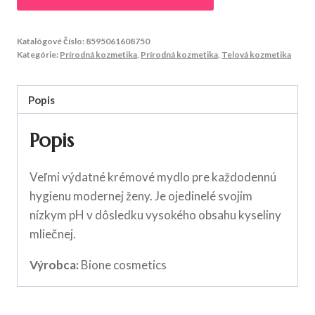
Katalógové číslo:
8595061608750
Kategórie:
Prírodná kozmetika
,
Prírodná kozmetika
,
Telová kozmetika
Popis
Popis
Veľmi výdatné krémové mydlo pre každodennú
hygienu modernej ženy. Je ojedinelé svojim
nízkym pH v dôsledku vysokého obsahu kyseliny
mliečnej.
Výrobca:
Bione cosmetics