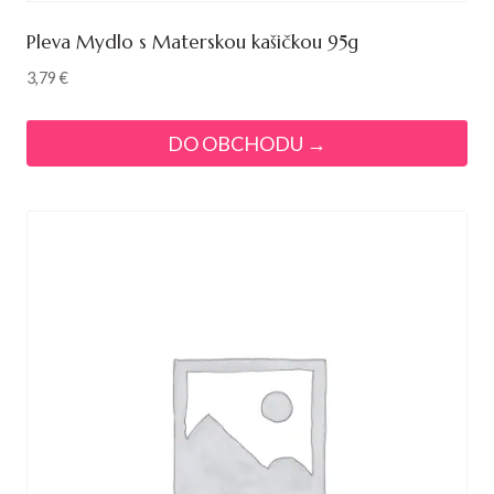
Pleva Mydlo s Materskou kašičkou 95g
3,79
€
DO OBCHODU →