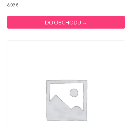
6,09
€
DO OBCHODU →