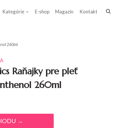
Kategórie
E-shop
Magazín
Kontakt
enol 260ml
KA
cs Raňajky pre pleť
anthenol 260ml
HODU →