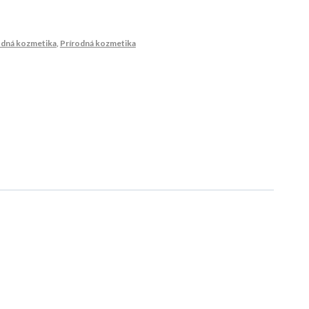
odná kozmetika
,
Prírodná kozmetika