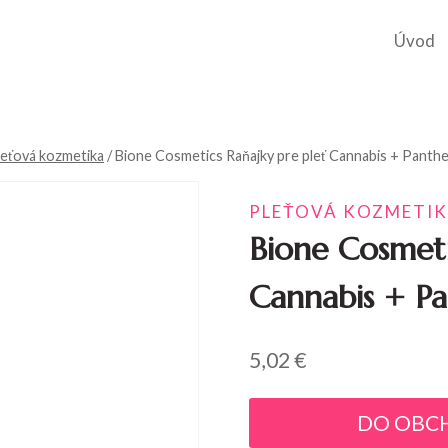
Úvod
leťová kozmetika
/
Bione Cosmetics Raňajky pre pleť Cannabis + Panth
PLEŤOVÁ KOZMETI
Bione Cosmeti
Cannabis + P
5,02
€
DO OBC