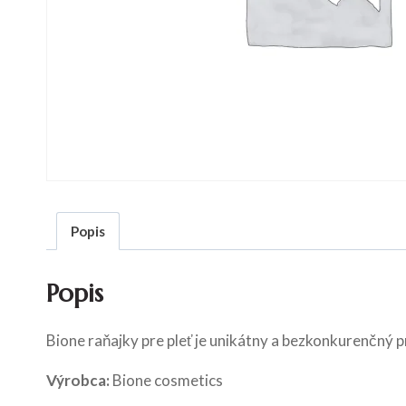
Popis
Popis
Bione raňajky pre pleť je unikátny a bezkonkurenčný pr
Výrobca:
Bione cosmetics