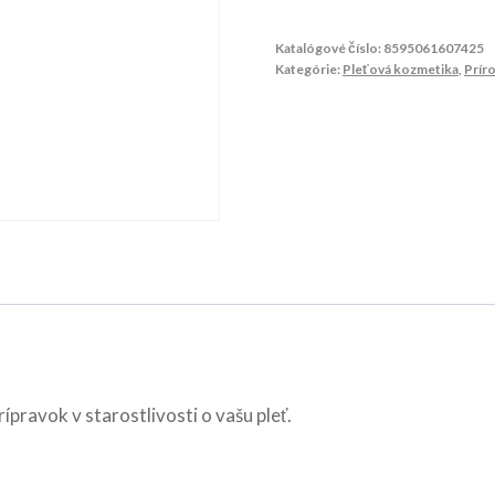
Katalógové číslo:
8595061607425
Kategórie:
Pleťová kozmetika
,
Prír
ípravok v starostlivosti o vašu pleť.