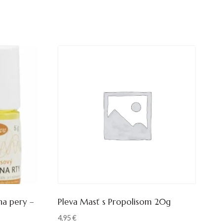
na pery –
Pleva Masť s Propolisom 20g
4,95
€