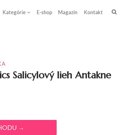
Kategórie
E-shop
Magazín
Kontakt
KA
cs Salicylový lieh Antakne
HODU →