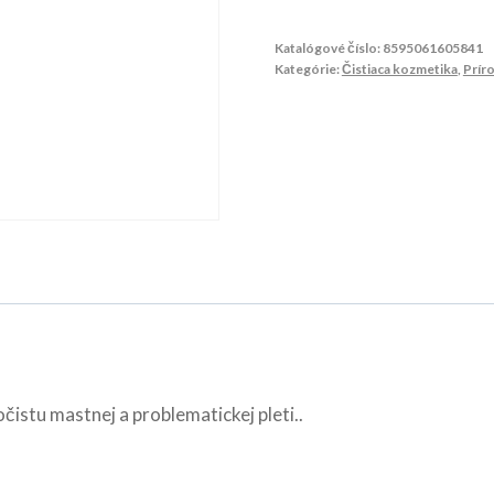
Katalógové číslo:
8595061605841
Kategórie:
Čistiaca kozmetika
,
Prír
istu mastnej a problematickej pleti..