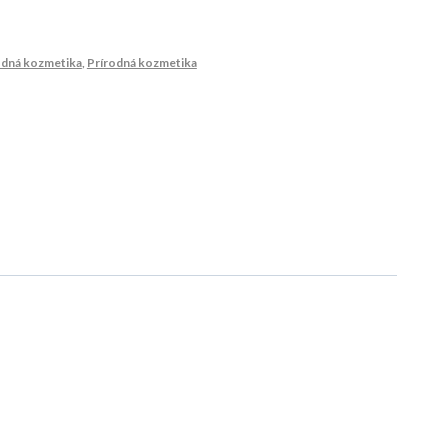
odná kozmetika
,
Prírodná kozmetika