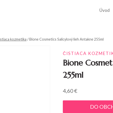
Úvod
istiaca kozmetika
/
Bione Cosmetics Salicylový lieh Antakne 255ml
ČISTIACA KOZMETI
Bione Cosmeti
255ml
4,60
€
DO OBC