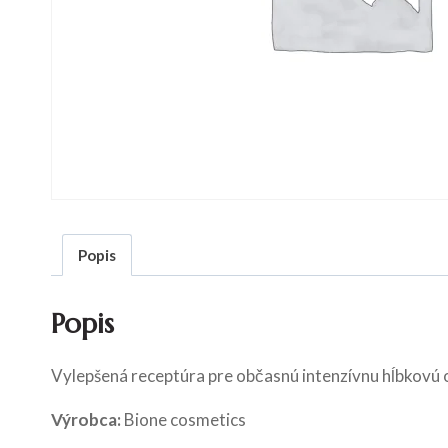
Popis
Popis
Vylepšená receptúra pre občasnú intenzívnu hĺbkovú oč
Výrobca:
Bione cosmetics