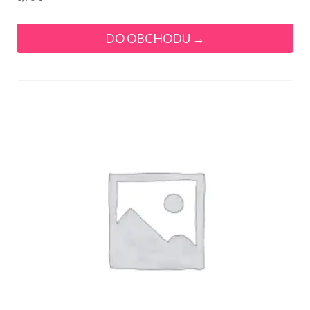
DO OBCHODU →