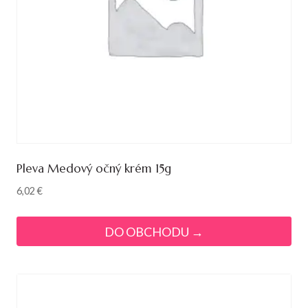
Pleva Medový očný krém 15g
6,02
€
DO OBCHODU →