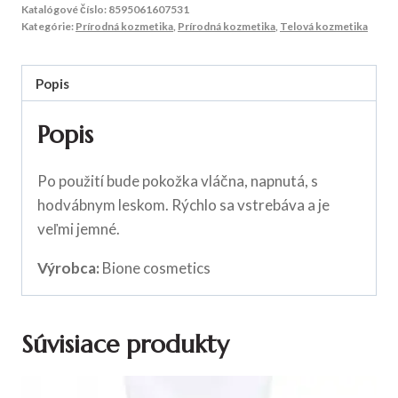
Katalógové číslo:
8595061607531
Kategórie:
Prírodná kozmetika
,
Prírodná kozmetika
,
Telová kozmetika
Popis
Popis
Po použití bude pokožka vláčna, napnutá, s
hodvábnym leskom. Rýchlo sa vstrebáva a je
veľmi jemné.
Výrobca:
Bione cosmetics
Súvisiace produkty