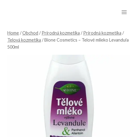
Skip
to
content
Home
/
Obchod
/
Prírodná kozmetika
/
Prírodná kozmetika
/
Telová kozmetika
/
Bione Cosmetics – Telové mlieko Levanduľa
500ml