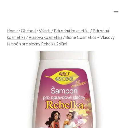
Skip
to
content
Home
/
Obchod
/
Valach
/
Prírodná kozmetika
/
Prírodná
kozmetika
/
Vlasová kozmetika
/
Bione Cosmetics – Vlasový
šampón pre slečny Rebelka 260ml