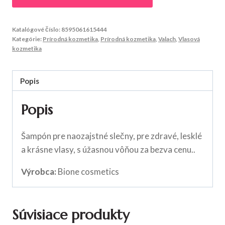
Katalógové číslo:
8595061615444
Kategórie:
Prírodná kozmetika
,
Prírodná kozmetika
,
Valach
,
Vlasová
kozmetika
Popis
Popis
Šampón pre naozajstné slečny, pre zdravé, lesklé
a krásne vlasy, s úžasnou vôňou za bezva cenu..
Výrobca:
Bione cosmetics
Súvisiace produkty