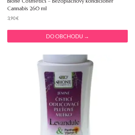
Bione Cosmetics – Bezoplachový kondicionér
Cannabis 260 ml
3,90
€
DO OBCHODU →