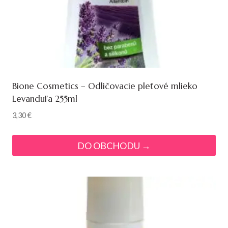
Bione Cosmetics – Odličovacie pleťové mlieko
Levanduľa 255ml
3,30
€
DO OBCHODU →