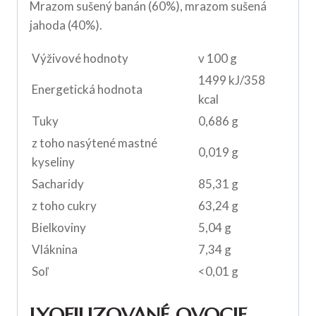
Mrazom sušený banán (60%), mrazom sušená
jahoda (40%).
Výživové hodnoty
v 100 g
1499 kJ/358
Energetická hodnota
kcal
Tuky
0,686 g
z toho nasýtené mastné
0,019 g
kyseliny
Sacharidy
85,31 g
z toho cukry
63,24 g
Bielkoviny
5,04 g
Vláknina
7,34 g
Soľ
<0,01 g
LYOFILIZOVANÉ OVOCIE