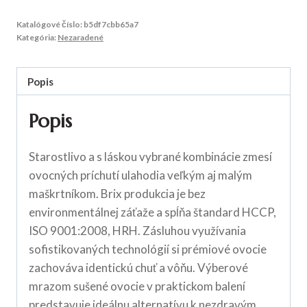
Katalógové číslo:
b5df7cbb65a7
Kategória:
Nezaradené
Popis
Popis
Starostlivo a s láskou vybrané kombinácie zmesí
ovocných príchutí ulahodia veľkým aj malým
maškrtníkom. Brix produkcia je bez
environmentálnej záťaže a spĺňa štandard HCCP,
ISO 9001:2008, HRH. Zásluhou využívania
sofistikovaných technológií si prémiové ovocie
zachováva identickú chuť a vôňu. Výberové
mrazom sušené ovocie v praktickom balení
predstavuje ideálnu alternatívu k nezdravým