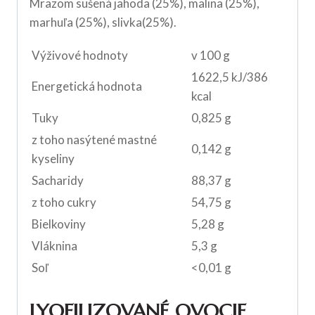
Mrazom sušená jahoda (25%), malina (25%),
marhuľa (25%), slivka(25%).
Výživové hodnoty
v 100 g
1622,5 kJ/386
Energetická hodnota
kcal
Tuky
0,825 g
z toho nasýtené mastné
0,142 g
kyseliny
Sacharidy
88,37 g
z toho cukry
54,75 g
Bielkoviny
5,28 g
Vláknina
5,3 g
Soľ
<0,01 g
LYOFILIZOVANÉ OVOCIE