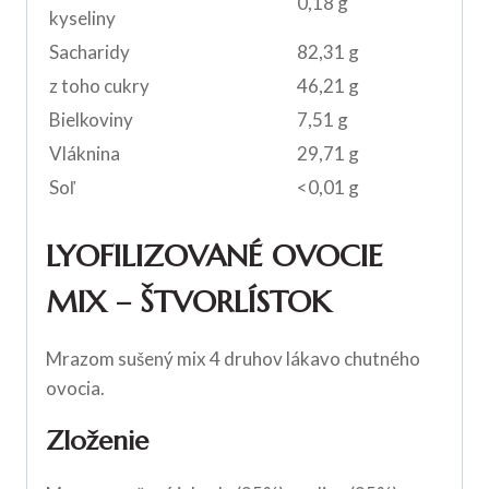
0,18 g
kyseliny
Sacharidy
82,31 g
z toho cukry
46,21 g
Bielkoviny
7,51 g
Vláknina
29,71 g
Soľ
<0,01 g
LYOFILIZOVANÉ OVOCIE
MIX – ŠTVORLÍSTOK
Mrazom sušený mix 4 druhov lákavo chutného
ovocia.
Zloženie