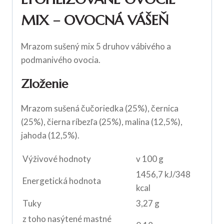
MIX – OVOCNÁ VÁŠEŇ
Mrazom sušený mix 5 druhov vábivého a
podmanivého ovocia.
Zloženie
Mrazom sušená čučoriedka (25%), černica
(25%), čierna ríbezľa (25%), malina (12,5%),
jahoda (12,5%).
Výživové hodnoty
v 100 g
1456,7 kJ/348
Energetická hodnota
kcal
Tuky
3,27 g
z toho nasýtené mastné