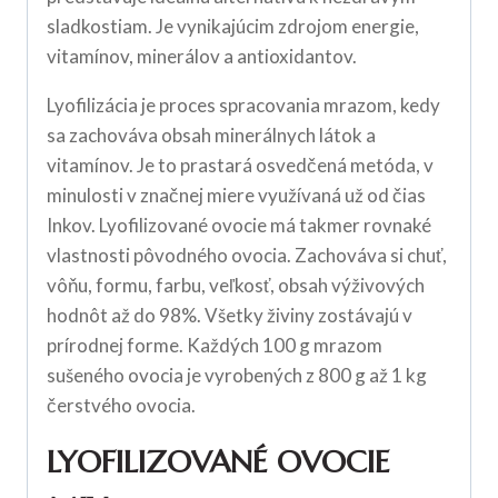
sladkostiam. Je vynikajúcim zdrojom energie,
vitamínov, minerálov a antioxidantov.
Lyofilizácia je proces spracovania mrazom, kedy
sa zachováva obsah minerálnych látok a
vitamínov. Je to prastará osvedčená metóda, v
minulosti v značnej miere využívaná už od čias
Inkov. Lyofilizované ovocie má takmer rovnaké
vlastnosti pôvodného ovocia. Zachováva si chuť,
vôňu, formu, farbu, veľkosť, obsah výživových
hodnôt až do 98%. Všetky živiny zostávajú v
prírodnej forme. Každých 100 g mrazom
sušeného ovocia je vyrobených z 800 g až 1 kg
čerstvého ovocia.
LYOFILIZOVANÉ OVOCIE