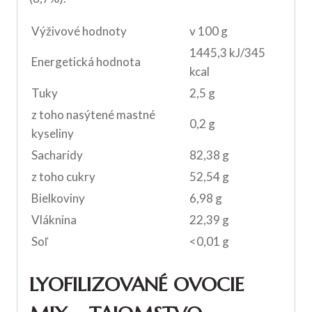
Výživové hodnoty
v 100 g
1445,3 kJ/345
Energetická hodnota
kcal
Tuky
2,5 g
z toho nasýtené mastné
0,2 g
kyseliny
Sacharidy
82,38 g
z toho cukry
52,54 g
Bielkoviny
6,98 g
Vláknina
22,39 g
Soľ
<0,01 g
LYOFILIZOVANÉ OVOCIE