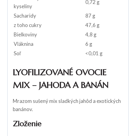
0,72 g
kyseliny
Sacharidy
87 g
z toho cukry
47,6 g
Bielkoviny
4,8 g
Vláknina
6 g
Soľ
<0,01 g
LYOFILIZOVANÉ OVOCIE
MIX – JAHODA A BANÁN
Mrazom sušený mix sladkých jahôd a exotických
banánov.
Zloženie