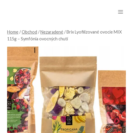
Skip
to
content
Home
/
Obchod
/
Nezaradené
/
Brix Lyofilizované ovocie MIX
115g – Symfónia ovocných chutí