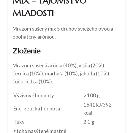
MIX – TAJOMSTVO
MLADOSTI
Mrazom sušený mix 5 druhov sviežeho ovocia
obohatený aróniou.
Zloženie
Mrazom sušená arónia (40%), višňa (20%),
černica (10%), marhuľa (10%), jahoda (10%),
čučoriedka (10%).
Výživové hodnoty
v 100 g
1641 kJ/392
Energetická hodnota
kcal
Tuky
2,1 g
z toho nasýtené mastné