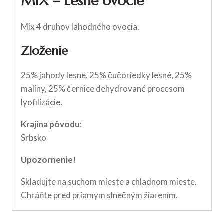
MIX – Lesné ovocie
Mix 4 druhov lahodného ovocia.
Zloženie
25% jahody lesné, 25% čučoriedky lesné, 25%
maliny, 25% černice dehydrované procesom
lyofilizácie.
Krajina pôvodu
:
Srbsko
Upozornenie!
Skladujte na suchom mieste a chladnom mieste.
Chráňte pred priamym slnečným žiarením.