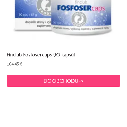
Finclub Fosfosercaps 90 kapsúl
104,45
€
DO OBCHODU ->