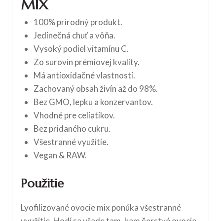
MIX
100% prírodný produkt.
Jedinečná chuť a vôňa.
Vysoký podiel vitamínu C.
Zo surovín prémiovej kvality.
Má antioxidačné vlastnosti.
Zachovaný obsah živín až do 98%.
Bez GMO, lepku a konzervantov.
Vhodné pre celiatikov.
Bez pridaného cukru.
Všestranné využitie.
Vegan & RAW.
Použitie
Lyofilizované ovocie mix ponúka všestranné
využitie. Hodí sa všade tam, kam čerstvé ovocie.