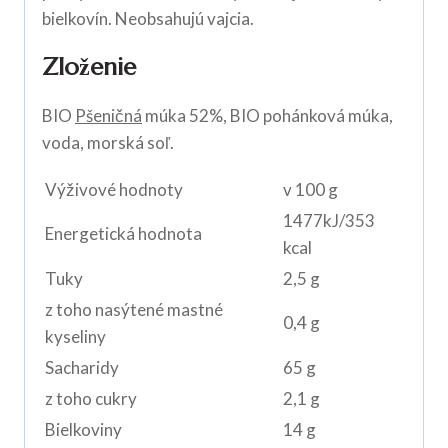
bielkovín. Neobsahujú vajcia.
Zloženie
BIO
Pšeničná
múka 52%, BIO pohánková múka,
voda, morská soľ.
Výživové hodnoty
v 100 g
1477kJ/353
Energetická hodnota
kcal
Tuky
2,5 g
z toho nasýtené mastné
0,4 g
kyseliny
Sacharidy
65 g
z toho cukry
2,1 g
Bielkoviny
14 g