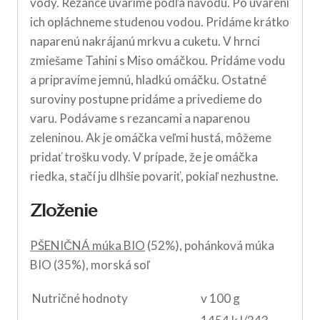
vody. Rezance uvaríme podľa návodu. Po uvarení
ich opláchneme studenou vodou. Pridáme krátko
naparenú nakrájanú mrkvu a cuketu. V hrnci
zmiešame Tahini s Miso omáčkou. Pridáme vodu
a pripravíme jemnú, hladkú omáčku. Ostatné
suroviny postupne pridáme a privedieme do
varu. Podávame s rezancami a naparenou
zeleninou. Ak je omáčka veľmi hustá, môžeme
pridať trošku vody. V prípade, že je omáčka
riedka, stačí ju dlhšie povariť, pokiaľ nezhustne.
Zloženie
PŠENIČNÁ múka BIO
(52%), pohánková múka
BIO (35%), morská soľ
Nutričné hodnoty
v 100 g