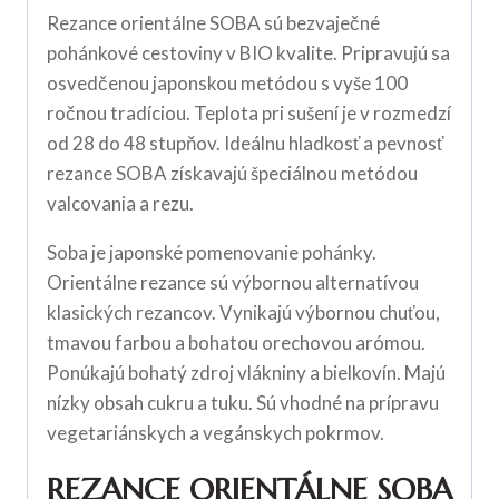
Rezance orientálne SOBA sú bezvaječné
pohánkové cestoviny v BIO kvalite. Pripravujú sa
osvedčenou japonskou metódou s vyše 100
ročnou tradíciou. Teplota pri sušení je v rozmedzí
od 28 do 48 stupňov. Ideálnu hladkosť a pevnosť
rezance SOBA získavajú špeciálnou metódou
valcovania a rezu.
Soba je japonské pomenovanie pohánky.
Orientálne rezance sú výbornou alternatívou
klasických rezancov. Vynikajú výbornou chuťou,
tmavou farbou a bohatou orechovou arómou.
Ponúkajú bohatý zdroj vlákniny a bielkovín. Majú
nízky obsah cukru a tuku. Sú vhodné na prípravu
vegetariánskych a vegánskych pokrmov.
REZANCE ORIENTÁLNE SOBA