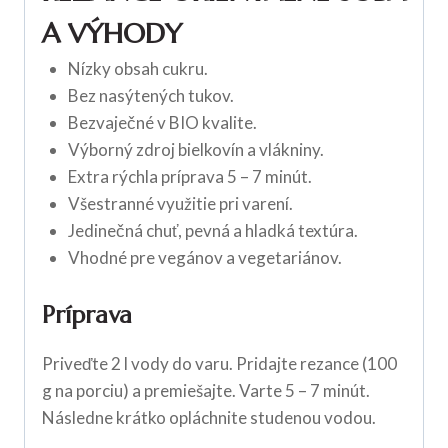
A VÝHODY
Nízky obsah cukru.
Bez nasýtených tukov.
Bezvaječné v BIO kvalite.
Výborný zdroj bielkovín a vlákniny.
Extra rýchla príprava 5 – 7 minút.
Všestranné využitie pri varení.
Jedinečná chuť, pevná a hladká textúra.
Vhodné pre vegánov a vegetariánov.
Príprava
Priveďte 2 l vody do varu. Pridajte rezance (100
g na porciu) a premiešajte. Varte 5 – 7 minút.
Následne krátko opláchnite studenou vodou.