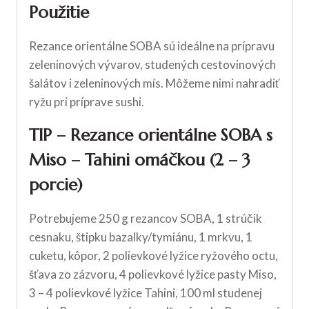
Použitie
Rezance orientálne SOBA sú ideálne na prípravu
zeleninových vývarov, studených cestovinových
šalátov i zeleninových mís. Môžeme nimi nahradiť
ryžu pri príprave sushi.
TIP – Rezance orientálne SOBA s
Miso – Tahini omáčkou (2 – 3
porcie)
Potrebujeme 250 g rezancov SOBA, 1 strúčik
cesnaku, štipku bazalky/tymiánu, 1 mrkvu, 1
cuketu, kôpor, 2 polievkové lyžice ryžového octu,
šťava zo zázvoru, 4 polievkové lyžice pasty Miso,
3 – 4 polievkové lyžice Tahini, 100 ml studenej