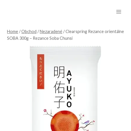
Skip
to
content
Home
/
Obchod
/
Nezaradené
/
Clearspring Rezance orientálne
SOBA 300g – Rezance Soba Chunsi