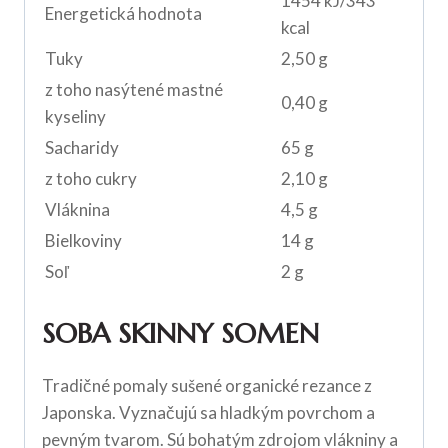
1454 kJ/343
Energetická hodnota
kcal
Tuky
2,50 g
z toho nasýtené mastné
0,40 g
kyseliny
Sacharidy
65 g
z toho cukry
2,10 g
Vláknina
4,5 g
Bielkoviny
14 g
Soľ
2 g
SOBA SKINNY SOMEN
Tradičné pomaly sušené organické rezance z
Japonska. Vyznačujú sa hladkým povrchom a
pevným tvarom. Sú bohatým zdrojom vlákniny a