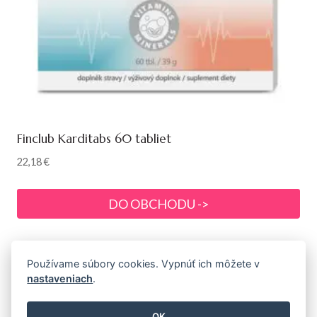
Finclub Karditabs 60 tabliet
22,18
€
DO OBCHODU ->
Používame súbory cookies. Vypnúť ich môžete v
nastaveniach
.
© 2026 Prémiová prírodná a bio kozmetika s
drogériou
OK