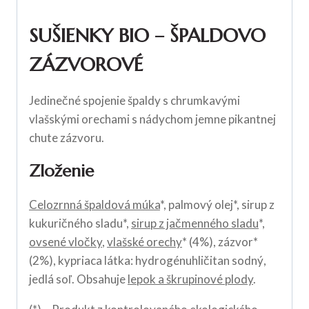
SUŠIENKY BIO – ŠPALDOVO
ZÁZVOROVÉ
Jedinečné spojenie špaldy s chrumkavými
vlašskými orechami s nádychom jemne pikantnej
chute zázvoru.
Zloženie
Celozrnná špaldová múka
*, palmový olej*, sirup z
kukuričného sladu*,
sirup z jačmenného sladu
*,
ovsené vločky
,
vlašské orechy
* (4%), zázvor*
(2%), kypriaca látka: hydrogénuhličitan sodný,
jedlá soľ. Obsahuje
lepok a škrupinové plody
.