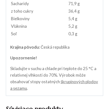
Sacharidy
71,9 g
z toho cukry
36,4 g
Bielkoviny
5,4 g
Vláknina
5,2 g
Soľ
0,3 g
Krajina pôvodu:
Česká republika
Upozornenie!
Skladujte v suchu a chlade pri teplote do 25 °C a
relatívnej vlhkosti do 70%. Výrobok môže
obsahovať stopy ostatných
škrupinových plodov
a sezamu
.