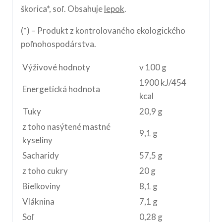
škorica*, soľ. Obsahuje
lepok
.
(*) – Produkt z kontrolovaného ekologického
poľnohospodárstva.
Výživové hodnoty
v 100 g
1900 kJ/454
Energetická hodnota
kcal
Tuky
20,9 g
z toho nasýtené mastné
9,1 g
kyseliny
Sacharidy
57,5 g
z toho cukry
20 g
Bielkoviny
8,1 g
Vláknina
7,1 g
Soľ
0,28 g