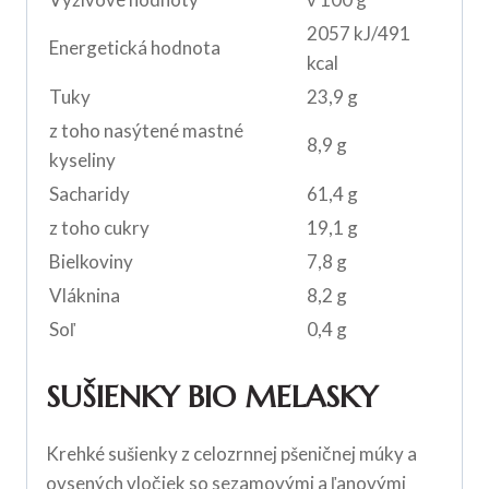
2057 kJ/491
Energetická hodnota
kcal
Tuky
23,9 g
z toho nasýtené mastné
8,9 g
kyseliny
Sacharidy
61,4 g
z toho cukry
19,1 g
Bielkoviny
7,8 g
Vláknina
8,2 g
Soľ
0,4 g
SUŠIENKY BIO MELASKY
Krehké sušienky z celozrnnej pšeničnej múky a
ovsených vločiek so sezamovými a ľanovými