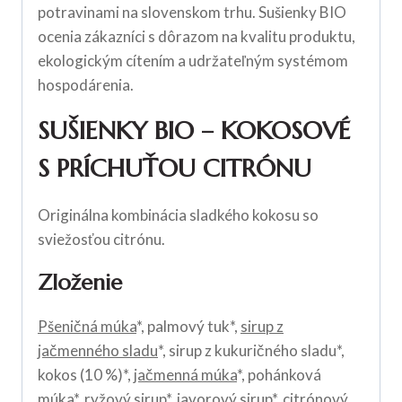
potravinami na slovenskom trhu. Sušienky BIO
ocenia zákazníci s dôrazom na kvalitu produktu,
ekologickým cítením a udržateľným systémom
hospodárenia.
SUŠIENKY BIO – KOKOSOVÉ
S PRÍCHUŤOU CITRÓNU
Originálna kombinácia sladkého kokosu so
sviežosťou citrónu.
Zloženie
Pšeničná múka
*, palmový tuk*,
sirup z
jačmenného sladu
*, sirup z kukuričného sladu*,
kokos (10 %)*,
jačmenná múka
*, pohánková
múka*, ryžový sirup*, javorový sirup*, citrónový