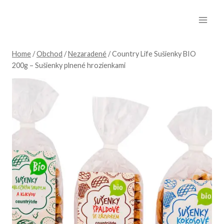
Skip
to
content
Home
/
Obchod
/
Nezaradené
/
Country Life Sušienky BIO
200g – Sušienky plnené hrozienkami