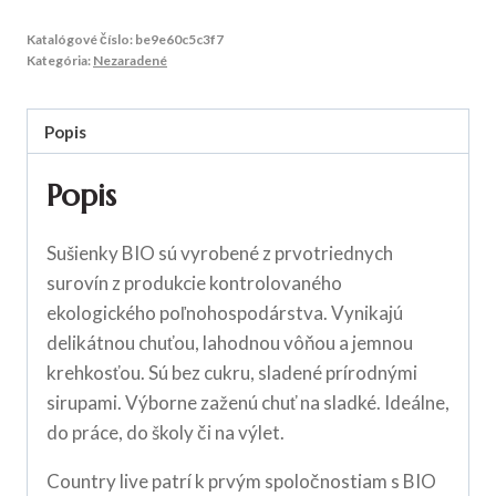
Katalógové číslo:
be9e60c5c3f7
Kategória:
Nezaradené
Popis
Popis
Sušienky BIO sú vyrobené z prvotriednych
surovín z produkcie kontrolovaného
ekologického poľnohospodárstva. Vynikajú
delikátnou chuťou, lahodnou vôňou a jemnou
krehkosťou. Sú bez cukru, sladené prírodnými
sirupami. Výborne zaženú chuť na sladké. Ideálne,
do práce, do školy či na výlet.
Country live patrí k prvým spoločnostiam s BIO