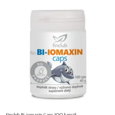
Finclub Bi-iomaxin Caps 100 kapsúl