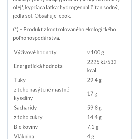
olej*, kypriaca látka: hydrogenuhličitan sodný,
jedlá soľ. Obsahuje
lepok
.
(*) – Produkt z kontrolovaného ekologického
poľnohospodárstva.
Výživové hodnoty
v 100 g
2225 kJ/532
Energetická hodnota
kcal
Tuky
29,4 g
z toho nasýtené mastné
17 g
kyseliny
Sacharidy
59,8 g
z toho cukry
14,4 g
Bielkoviny
7,1 g
Vláknina
4 g