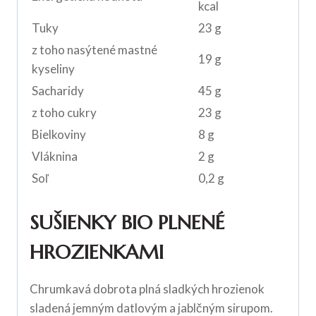
kcal
Tuky
23 g
z toho nasýtené mastné
19 g
kyseliny
Sacharidy
45 g
z toho cukry
23 g
Bielkoviny
8 g
Vláknina
2 g
Soľ
0,2 g
SUŠIENKY BIO PLNENÉ
HROZIENKAMI
Chrumkavá dobrota plná sladkých hrozienok
sladená jemným datlovým a jablčným sirupom.