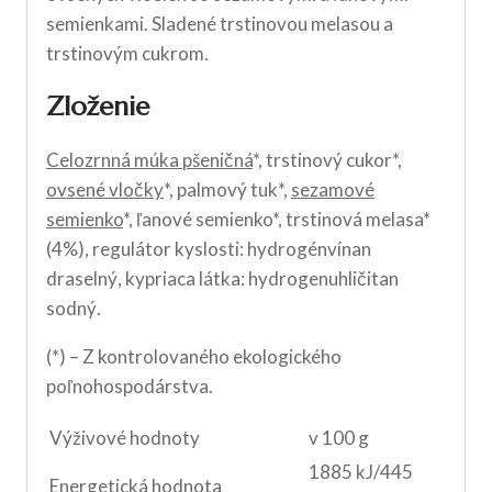
semienkami. Sladené trstinovou melasou a
trstinovým cukrom.
Zloženie
Celozrnná múka pšeničná
*, trstinový cukor*,
ovsené vločky
*, palmový tuk*,
sezamové
semienko
*, ľanové semienko*, trstinová melasa*
(4%), regulátor kyslosti: hydrogénvínan
draselný, kypriaca látka: hydrogenuhličitan
sodný.
(*) – Z kontrolovaného ekologického
poľnohospodárstva.
Výživové hodnoty
v 100 g
1885 kJ/445
Energetická hodnota