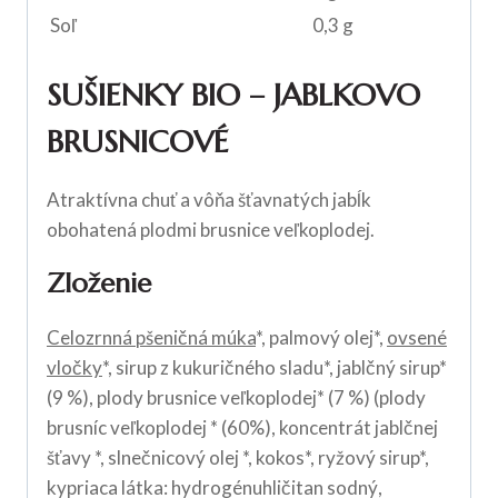
Soľ
0,3 g
SUŠIENKY BIO – JABLKOVO
BRUSNICOVÉ
Atraktívna chuť a vôňa šťavnatých jabĺk
obohatená plodmi brusnice veľkoplodej.
Zloženie
Celozrnná pšeničná múka
*, palmový olej*,
ovsené
vločky
*, sirup z kukuričného sladu*, jablčný sirup*
(9 %), plody brusnice veľkoplodej* (7 %) (plody
brusníc veľkoplodej * (60%), koncentrát jablčnej
šťavy *, slnečnicový olej *, kokos*, ryžový sirup*,
kypriaca látka: hydrogénuhličitan sodný,