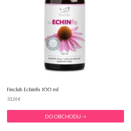
Finclub Echinfis 100 ml
33,26
€
DO OBCHODU ->