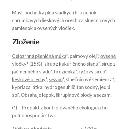
Müsli pochúťka plná sladkých hrozienok,
chrumkavých lieskových orechov, slnečnicových
semienok a ovsených vločiek.
Zloženie
Celozrnná pšeničná múka
*, palmový olej*,
ovsené
vločky
* (15%), sirup z kukuričného sladu*,
sirup z
jačmenného sladu
*, hrozienka*, ryžový sirup*,
lieskové orechy
*,
sezam
*, slnečnicové semienka*,
kypriaca látka: hydrogenuhličitan sodný, jedlá
soľ. Obsahuje
lepok, škrupinové plody a sezam
.
(*) – Produkt z kontrolovaného ekologického
poľnohospodárstva.
Výživové hodnoty
v 100 g