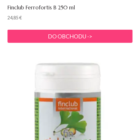
Finclub Ferrofortis B 250 ml
24,85
€
DO OBCHODU ->