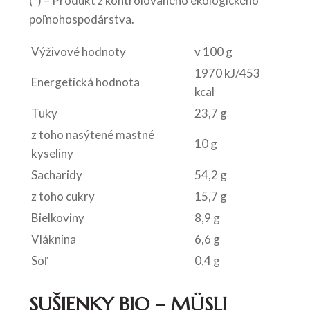
(*) – Produkt z kontrolovaného ekologického
poľnohospodárstva.
Výživové hodnoty
v 100 g
1970 kJ/453
Energetická hodnota
kcal
Tuky
23,7 g
z toho nasýtené mastné
10 g
kyseliny
Sacharidy
54,2 g
z toho cukry
15,7 g
Bielkoviny
8,9 g
Vláknina
6,6 g
Soľ
0,4 g
SUŠIENKY BIO – MÜSLI