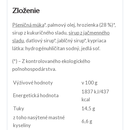
Zloženie
Pšeničná múka
*, palmový olej, hrozienka (28 %)*,
sirup z kukuričného sladu,
sirup z jačmenného
sladu
, datlový sirup*, jablčný sirup*, kypriaca
látka: hydrogénuhličitan sodný, jedlá soľ.
(*) – Z kontrolovaného ekologického
poľnohospodárstva.
Výživové hodnoty
v 100 g
1837 kJ/437
Energetická hodnota
kcal
Tuky
14,5 g
z toho nasýtené mastné
6,6 g
kyseliny