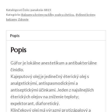
Katalógové číslo:
panakeia-8815
Kategórie:
Balzamy a krémy na kĺby, svaly a chrticu.
,
Bylinné krémy,
balzamy
,
Zdravie
Popis
Popis
Gáfor je lokálne anestetikum a antibakteriálne
činidlo.
Kajeputový olej je jedinečný éterický olej s
analgetickými, antispasmodickými a
antiseptickými účinkami. Jeden z najsilnejších
éterických olejov na zníženie teploty;
expektorant, diaforetický.
Klinčekový olej má výrazný protizápalový a