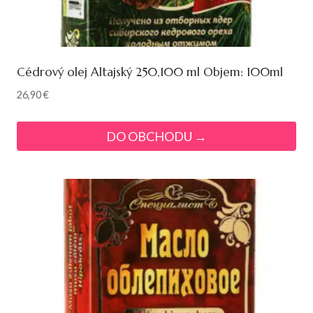
Cédrový olej Altajský 250,100 ml Objem: 100ml
26,90
€
DO OBCHODU →