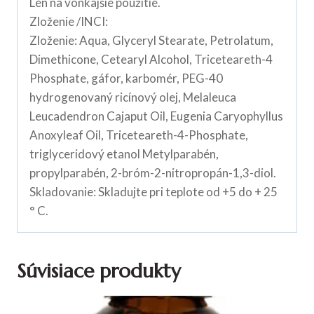
Len na vonkajšie použitie.
Zloženie /INCI:
Zloženie: Aqua, Glyceryl Stearate, Petrolatum,
Dimethicone, Cetearyl Alcohol, Triceteareth-4
Phosphate, gáfor, karbomér, PEG-40
hydrogenovaný ricínový olej, Melaleuca
Leucadendron Cajaput Oil, Eugenia Caryophyllus
Anoxyleaf Oil, Triceteareth-4-Phosphate,
triglyceridový etanol Metylparabén,
propylparabén, 2-bróm-2-nitropropán-1,3-diol.
Skladovanie: Skladujte pri teplote od +5 do + 25
° C.
Súvisiace produkty