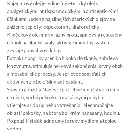
Kajeputový olej je jedinečný éterický olej s
analgetickými, antispasmodickými a antiseptickými
účinkami. Jeden z najsilnejších éterických olejov na
zníženie teploty; expektorant, diaforetický.
Klinčekový olej má výrazný protizápalový a relaxačný
účinok na hladké svaly, aktivuje imunitný systém,
zvyšuje pohyblivosť kĺbov.
Extrakt z papriky preniká hlboko do tkanív, zahrieva
ich zvnútra, stimuluje nervové zakončenia, krvný obeh
a metabolické procesy. Je sprievodcom ďalších
aktívnych zložiek. Silný antioxidant.
Spôsob použitia:Naneste potrebné množstvo krému
na čistú, suchú pokožku a masážnymi pohybmi
vtierajte až do úplného vstrebania.. Nenamáčajte
oblasti pokožky, na ktoré bol krém nanesený, hodinu.
Po použití si dôkladne umyte ruky mydlom a teplou
vodou.