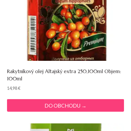
Rakytníkový olej Altajský extra 250,100ml Objem:
100ml
14,98
€
DO OBCHODU →