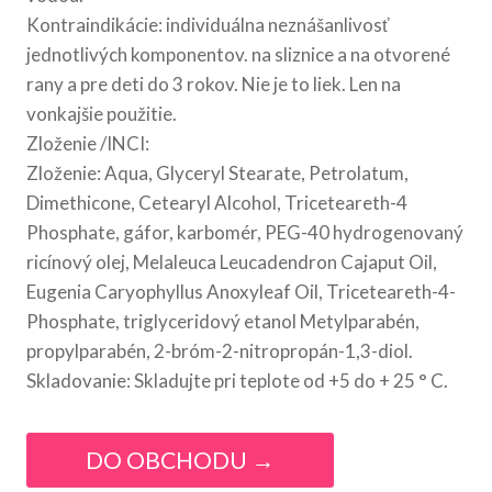
Kontraindikácie: individuálna neznášanlivosť
jednotlivých komponentov. na sliznice a na otvorené
rany a pre deti do 3 rokov. Nie je to liek. Len na
vonkajšie použitie.
Zloženie /INCI:
Zloženie: Aqua, Glyceryl Stearate, Petrolatum,
Dimethicone, Cetearyl Alcohol, Triceteareth-4
Phosphate, gáfor, karbomér, PEG-40 hydrogenovaný
ricínový olej, Melaleuca Leucadendron Cajaput Oil,
Eugenia Caryophyllus Anoxyleaf Oil, Triceteareth-4-
Phosphate, triglyceridový etanol Metylparabén,
propylparabén, 2-bróm-2-nitropropán-1,3-diol.
Skladovanie: Skladujte pri teplote od +5 do + 25 ° C.
DO OBCHODU →