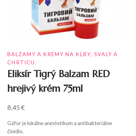
BALZAMY A KRÉMY NA KĹBY, SVALY A
CHRTICU.
Eliksír Tigrý Balzam RED
hrejivý krém 75ml
8,45
€
Gáfor je lokálne anestetikum a antibakteriálne
činidlo.