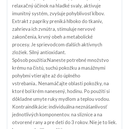
relaxačný účinok na hladké svaly, aktivuje
imunitný systém, zvyšuje pohyblivosť kĺbov.
Extrakt z papriky preniká hlboko do tkanív,
zahrieva ich zvnútra, stimuluje nervové
zakončenia, krvný obeh a metabolické
procesy. Je sprievodcom ďalších aktívnych
zložiek. Silný antioxidant.
Spôsob použitia:Naneste potrebné množstvo
krému na čistú, suchú pokožku a masážnymi
pohybmi vtierajte až do úplného
vstrebania.. Nenamáčajte oblasti pokožky, na
ktoré bol krém nanesený, hodinu. Po použití si
dôkladne umyte ruky mydlom a teplou vodou.
Kontraindikácie: individuálna neznášanlivosť
jednotlivých komponentov. na sliznice a na
otvorené rany a pre deti do 3 rokov. Nie je to liek.