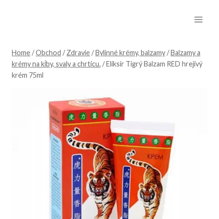
Skip
to
content
Home
/
Obchod
/
Zdravie
/
Bylinné krémy, balzamy
/
Balzamy a
krémy na kĺby, svaly a chrticu.
/
Eliksír Tigrý Balzam RED hrejivý
krém 75ml