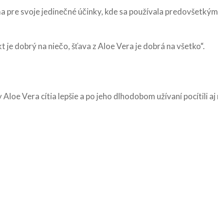
 pre svoje jedinečné účinky, kde sa používala predovšetkým p
 je dobrý na niečo, šťava z Aloe Vera je dobrá na všetko“.
oe Vera cítia lepšie a po jeho dlhodobom užívaní pocítili aj 