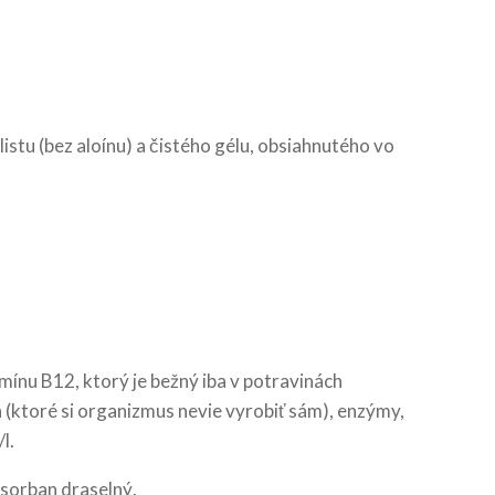
stu (bez aloínu) a čistého gélu, obsiahnutého vo
mínu B12, ktorý je bežný iba v potravinách
h (ktoré si organizmus nevie vyrobiť sám), enzýmy,
l.
 sorban draselný.