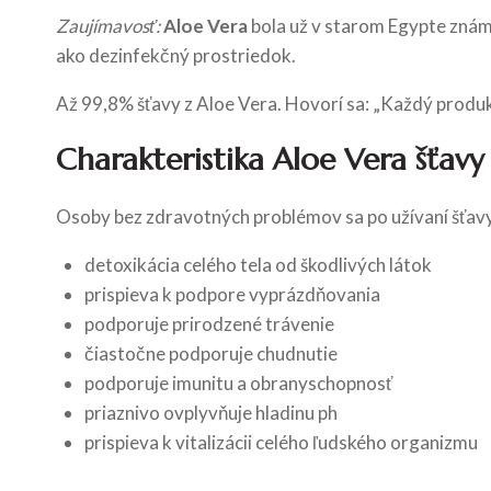
Zaujímavosť:
Aloe Vera
bola už v starom Egypte známa
ako dezinfekčný prostriedok.
Až 99,8% šťavy z Aloe Vera. Hovorí sa: „Každý produkt
Charakteristika Aloe Vera šťavy
Osoby bez zdravotných problémov sa po užívaní šťavy Al
detoxikácia celého tela od škodlivých látok
prispieva k podpore vyprázdňovania
podporuje prirodzené trávenie
čiastočne podporuje chudnutie
podporuje imunitu a obranyschopnosť
priaznivo ovplyvňuje hladinu ph
prispieva k vitalizácii celého ľudského organizmu