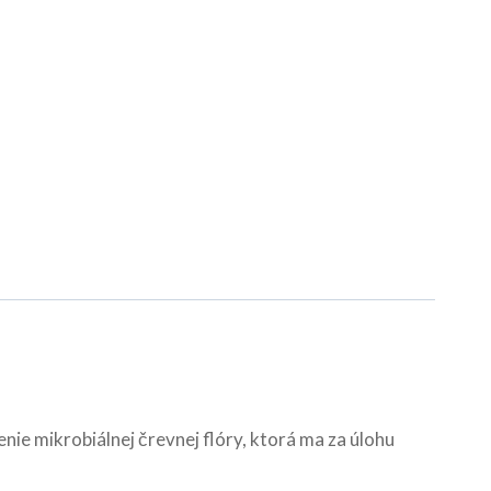
nie mikrobiálnej črevnej flóry, ktorá ma za úlohu