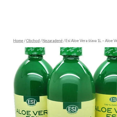
Skip
to
content
Home
/
Obchod
/
Nezaradené
/
Esi Aloe Vera šťava 1L – Aloe 