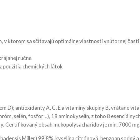
v ktorom sa sčítavajú optimálne vlastnosti vnútornej časti li
krájanej ručne
 použitia chemických látok
m D); antioxidanty A, C, E a vitamíny skupiny B, vrátane vita
chróm, selén, fosfor…), 18 aminokyselín, z toho 8 esenciálnyc
ny. Certifikovaný obsah mukopolysacharidov je min. 7000 mg/
badensis Miller) 99,8%, kyselina citrónová, benzoan sodný a