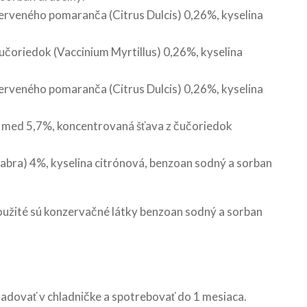
erveného pomaranča (Citrus Dulcis) 0,26%, kyselina
čoriedok (Vaccinium Myrtillus) 0,26%, kyselina
erveného pomaranča (Citrus Dulcis) 0,26%, kyselina
%, med 5,7%, koncentrovaná šťava z čučoriedok
glabra) 4%, kyselina citrónová, benzoan sodný a sorban
použité sú konzervačné látky benzoan sodný a sorban
ladovať v chladničke a spotrebovať do 1 mesiaca.