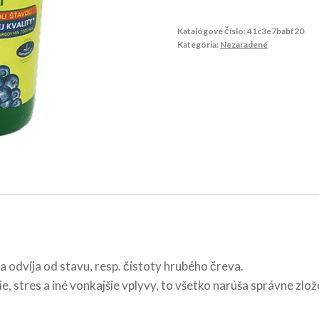
Katalógové číslo:
41c3e7babf20
Kategória:
Nezaradené
a odvíja od stavu, resp. čistoty hrubého čreva.
 stres a iné vonkajšie vplyvy, to všetko narúša správne zlože