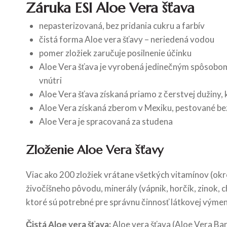
Záruka ESI Aloe Vera šťava
nepasterizovaná, bez pridania cukru a farbív
čistá forma Aloe vera šťavy – neriedená vodou
pomer zložiek zaručuje posilnenie účinku
Aloe Vera šťava je vyrobená jedinečným spôsobom, 
vnútri
Aloe Vera šťava získaná priamo z čerstvej dužiny, 
Aloe Vera získaná zberom v Mexiku, pestované bez
Aloe Vera je spracovaná za studena
Zloženie Aloe Vera šťavy
Viac ako 200 zložiek vrátane všetkých vitamínov (okre
živočíšneho pôvodu, minerály (vápnik, horčík, zinok, 
ktoré sú potrebné pre správnu činnosť látkovej výme
Čistá Aloe vera šťava:
Aloe vera šťava (Aloe Vera Bar