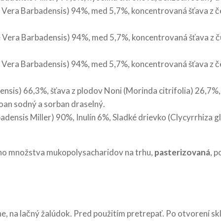
e Vera Barbadensis) 94%, med 5,7%, koncentrovaná šťava z č
e Vera Barbadensis) 94%, med 5,7%, koncentrovaná šťava z ču
e Vera Barbadensis) 94%, med 5,7%, koncentrovaná šťava z č
ensis) 66,3%, šťava z plodov Noni (Morinda citrifolia) 26,7
zoan sodný a sorban draselný.
adensis Miller) 90%, Inulín 6%, Sladké drievko (Clycyrrhiza 
eho množstva mukopolysacharidov na trhu,
pasterizovaná
, 
e, na lačný žalúdok. Pred použitím pretrepať. Po otvorení sk