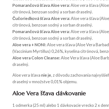
Pomarančová šťava Aloe vera:
Aloe vera šťava (Alo
citrónová, benzoan sodný a sorban draselný.
Čučoriedková šťava Aloe vera:
Aloe vera šťava (Alo
citrónová, benzoan sodný a sorban draselný.
Pomarančová šťava Aloe vera:
Aloe vera šťava (Alo
citrónová, benzoan sodný a sorban draselný.
Aloe vera + NONI:
Aloe vera šťava (Aloe Vera Barbad
(Vaccinium Myrtillus) 0,26%, kyselina citrónová, ben
Aloe vera Colon Cleanse:
Aloe Vera šťava (Aloe Barb
draselný.
Aloe vera šťava
nie je
, z dôvodu zachovania najvyšši
draselný v množstve 0,01% objemu.
Aloe Vera šťava dávkovanie
1 odmerka (25 ml) alebo 1 dávkovacie vrecko 2 x denn