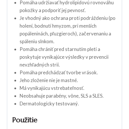
Pomáha udržiavať hydrolipidovú rovnováhu
pokožky a podporiť jej pevnosť.
Je vhodný ako ochrana proti podráždeniu (po
holení, bodnutí hmyzom, pri menších
popáleninách, pľuzgieroch), začervenaniu a
spáleniu slnkom.
Pomáha chrániť pred starnutím pleti a
poskytuje vynikajúce výsledky v prevencii
nevzhľadných strií.
Pomáha predchádzať tvorbe vrások.
Jeho zloženie nie je mastné.
Má vynikajúcu vstrebateľnosť.
Neobsahuje parabény, vône, SLS a SLES.
Dermatologicky testovaný.
Použitie