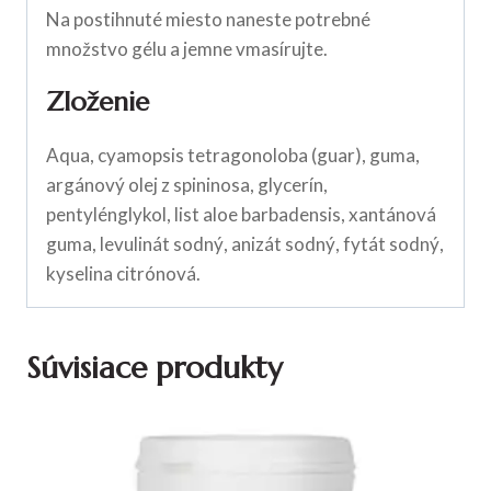
Na postihnuté miesto naneste potrebné
množstvo gélu a jemne vmasírujte.
Zloženie
Aqua, cyamopsis tetragonoloba (guar), guma,
argánový olej z spininosa, glycerín,
pentylénglykol, list aloe barbadensis, xantánová
guma, levulinát sodný, anizát sodný, fytát sodný,
kyselina citrónová.
Súvisiace produkty