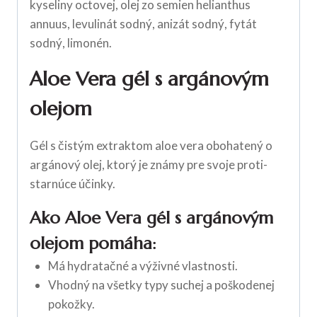
kyseliny octovej, olej zo semien helianthus
annuus, levulinát sodný, anizát sodný, fytát
sodný, limonén.
Aloe Vera gél
s argánovým
olejom
Gél s čistým extraktom aloe vera obohatený o
argánový olej, ktorý je známy pre svoje proti-
starnúce účinky.
Ako Aloe Vera gél s argánovým
olejom pomáha:
Má hydratačné a výživné vlastnosti.
Vhodný na všetky typy suchej a poškodenej
pokožky.