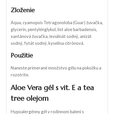
Zloženie
Aqua, cyamopsis Tetragonoloba (Guar) žuvačka,
glycerín, pentylénglykol, list aloe barbadensis,
xantánová žuvačka, levulinát sodný, anizát
sodný, fytát sodný, kyselina citrónová.
Použitie
Naneste primerané množstvo gélu na pokožku a
rozotrite.
Aloe Vera gél
s vit. E a tea
tree olejom
Hypoalergénny gél v rodinnom balení s