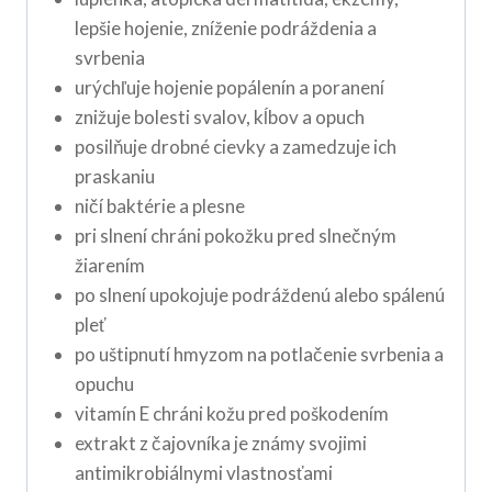
lepšie hojenie, zníženie podráždenia a
svrbenia
urýchľuje hojenie popálenín a poranení
znižuje bolesti svalov, kĺbov a opuch
posilňuje drobné cievky a zamedzuje ich
praskaniu
ničí baktérie a plesne
pri slnení chráni pokožku pred slnečným
žiarením
po slnení upokojuje podráždenú alebo spálenú
pleť
po uštipnutí hmyzom na potlačenie svrbenia a
opuchu
vitamín E chráni kožu pred poškodením
extrakt z čajovníka je známy svojimi
antimikrobiálnymi vlastnosťami