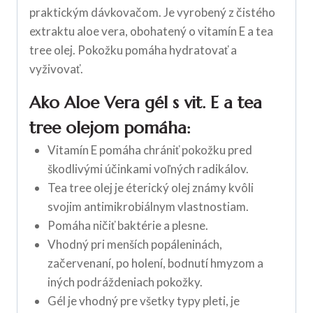
praktickým dávkovačom. Je vyrobený z čistého
extraktu aloe vera, obohatený o vitamín E a tea
tree olej. Pokožku pomáha hydratovať a
vyživovať.
Ako Aloe Vera gél s vit. E a tea
tree olejom pomáha:
Vitamín E pomáha chrániť pokožku pred
škodlivými účinkami voľných radikálov.
Tea tree olej je éterický olej známy kvôli
svojim antimikrobiálnym vlastnostiam.
Pomáha ničiť baktérie a plesne.
Vhodný pri menších popáleninách,
začervenaní, po holení, bodnutí hmyzom a
iných podráždeniach pokožky.
Gél je vhodný pre všetky typy pleti, je