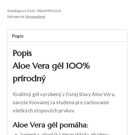
Katalógové číslo:
98a149f412cd
Kategória:
Nezaradené
Popis
Popis
Aloe Vera gél
100%
prírodný
Kvalitný gél vyrobený z čistej šťavy Aloe Vera,
navyše lisovanej za studena pre zachovanie
všetkých stopových prvkov.
Aloe Vera gél pomáha:
lupienka, atopická dermatitída, ekzémy,