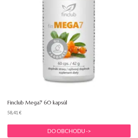
Finclub Mega7 60 kapsúl
58,41
€
DO OBCHODU ->