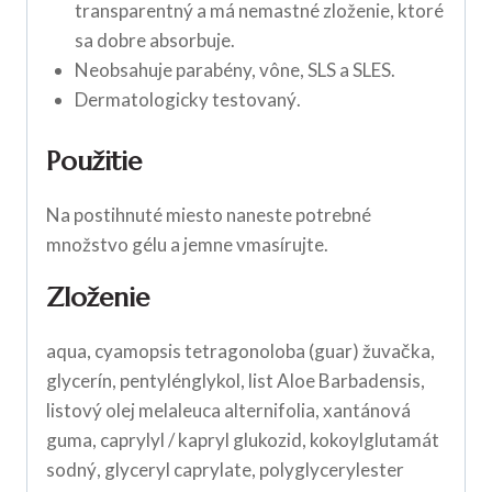
transparentný a má nemastné zloženie, ktoré
sa dobre absorbuje.
Neobsahuje parabény, vône, SLS a SLES.
Dermatologicky testovaný.
Použitie
Na postihnuté miesto naneste potrebné
množstvo gélu a jemne vmasírujte.
Zloženie
aqua, cyamopsis tetragonoloba (guar) žuvačka,
glycerín, pentylénglykol, list Aloe Barbadensis,
listový olej melaleuca alternifolia, xantánová
guma, caprylyl / kapryl glukozid, kokoylglutamát
sodný, glyceryl caprylate, polyglycerylester