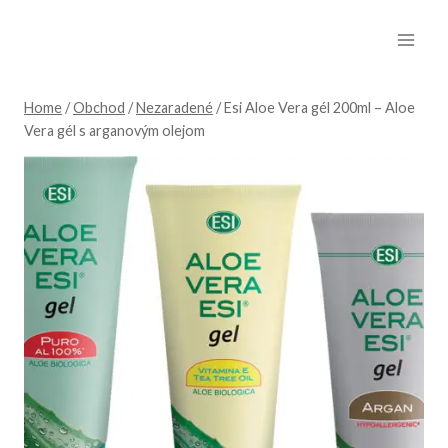
Skip
to
content
Home
/
Obchod
/
Nezaradené
/
Esi Aloe Vera gél 200ml – Aloe
Vera gél s arganovým olejom