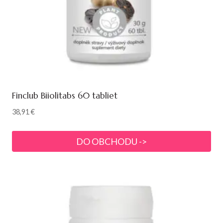
Finclub Biiolitabs 60 tabliet
38,91
€
DO OBCHODU ->