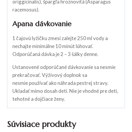
origgicinalis), špargľa hroznovitá (Asparagus
racemosus).
Apana dávkovanie
1 čajovú lyžičku zmesi zalejte 250 ml vody a
nechajte minimálne 10 minút lúhovať.
Odporúčaná dávka je 2 – 3 šálky denne.
Ustanovené odporúčané dávkovanie sa nesmie
prekračovať. Výživový doplnok sa
nesmie používať ako náhrada pestrej stravy.
Ukladať mimo dosah detí. Nie je vhodné pre deti,
tehotné a dojčiace ženy.
Súvisiace produkty