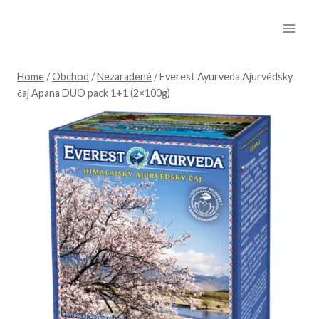
Skip
to
content
Home
/
Obchod
/
Nezaradené
/
Everest Ayurveda Ajurvédsky
čaj Apana DUO pack 1+1 (2×100g)