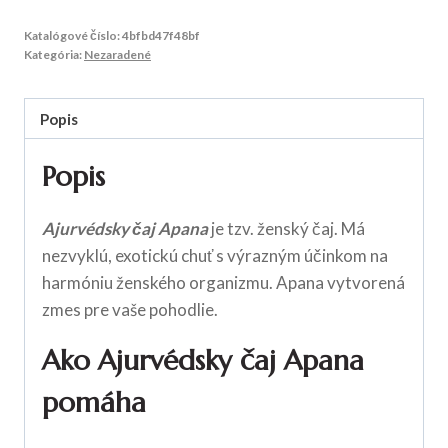
Katalógové číslo:
4bfbd47f48bf
Kategória:
Nezaradené
Popis
Popis
Ajurvédsky čaj Apana
je tzv. ženský čaj. Má
nezvyklú, exotickú chuť s výrazným účinkom na
harmóniu ženského organizmu. Apana vytvorená
zmes pre vaše pohodlie.
Ako Ajurvédsky čaj Apana
pomáha