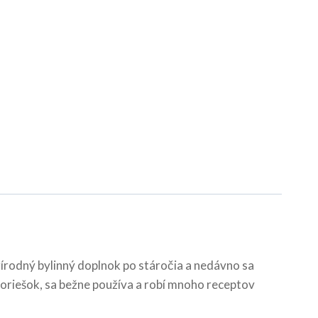
rírodný bylinný doplnok po stáročia a nedávno sa
ý oriešok, sa bežne používa a robí mnoho receptov