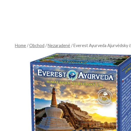
Skip
to
content
Home
/
Obchod
/
Nezaradené
/
Everest Ayurveda Ajurvédsky ča