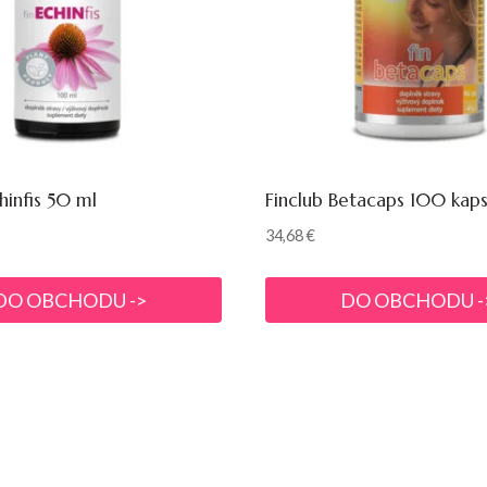
hinfis 50 ml
Finclub Betacaps 100 kaps
34,68
€
DO OBCHODU ->
DO OBCHODU -