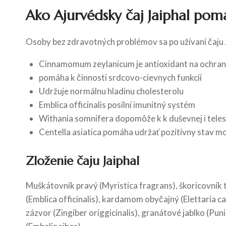
Ako Ajurvédsky čaj Jaiphal po
Osoby bez zdravotných problémov sa po užívaní čaju Jai
Cinnamomum zeylanicum je antioxidant na ochran
pomáha k činnosti srdcovo-cievnych funkcií
Udržuje normálnu hladinu cholesterolu
Emblica officinalis posilní imunitný systém
Withania somnifera dopomôže k k duševnej i teles
Centella asiatica pomáha udržať pozitívny stav m
Zloženie čaju Jaiphal
Muškátovník pravý (Myristica fragrans), škoricovník
(Emblica officinalis), kardamom obyčajný (Elettaria 
zázvor (Zingiber origgicinalis), granátové jablko (Pun