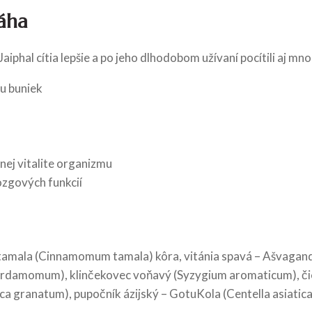
máha
phal cítia lepšie a po jeho dlhodobom užívaní pocítili aj mnoh
u buniek
nej vitalite organizmu
ozgových funkcií
 tamala (Cinnamomum tamala) kôra, vitánia spavá – Ašvagand
cardamomum), klinčekovec voňavý (Syzygium aromaticum), čier
ica granatum), pupočník ázijský – GotuKola (Centella asiatica