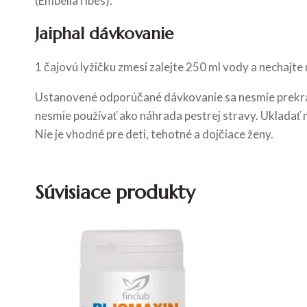
(Embelia ribes).
Jaiphal dávkovanie
1 čajovú lyžičku zmesi zalejte 250 ml vody a nechajte
Ustanovené odporúčané dávkovanie sa nesmie prekra
nesmie používať ako náhrada pestrej stravy. Ukladať 
Nie je vhodné pre deti, tehotné a dojčiace ženy.
Súvisiace produkty