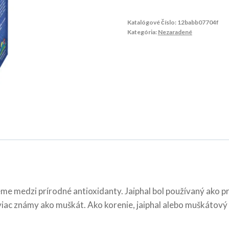
Katalógové číslo:
12babb07704f
Kategória:
Nezaradené
me medzi prírodné antioxidanty. Jaiphal bol používaný ako p
 viac známy ako muškát. Ako korenie, jaiphal alebo muškátov