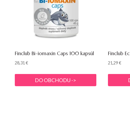
Finclub Bi-iomaxin Caps 100 kapsúl
Finclub Ec
28,31
€
21,29
€
DO OBCHODU ->