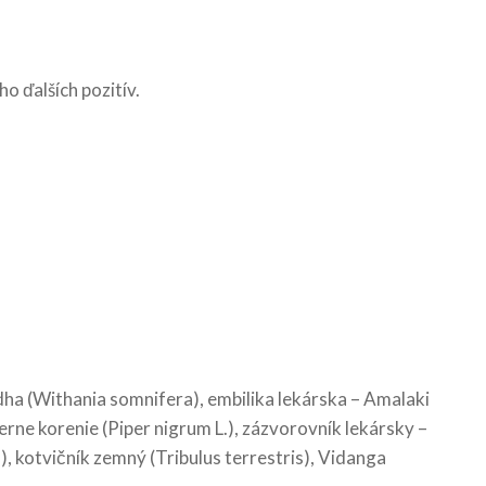
o ďalších pozitív.
ha (Withania somnifera), embilika lekárska – Amalaki
ne korenie (Piper nigrum L.), zázvorovník lekársky –
), kotvičník zemný (Tribulus terrestris), Vidanga