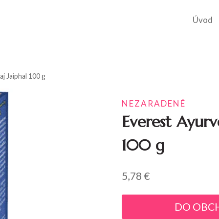
Úvod
j Jaiphal 100 g
NEZARADENÉ
Everest Ayurv
100 g
5,78
€
DO OBC