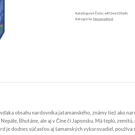
Katalógové číslo:
a4f2ea103a8c
Kategória:
Nezaradené
ďaka obsahu nardovníka jatamanského, známy tiež ako nard 
 Nepále, Bhutáne, ale aj v Číne či Japonsku. Má teplú, zemitú
d je dodnes súčasťou aj šamanských vykurovadiel, používa s