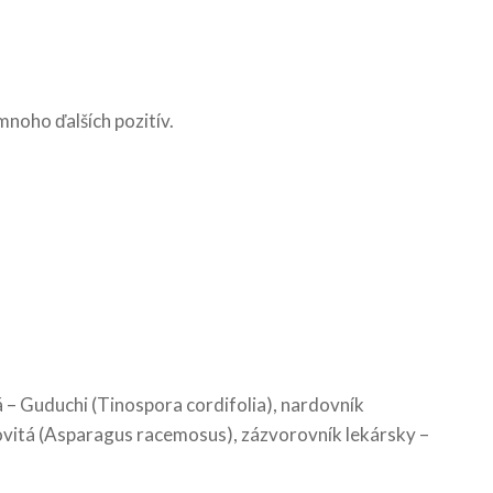
mnoho ďalších pozitív.
á – Guduchi (Tinospora cordifolia), nardovník
ovitá (Asparagus racemosus), zázvorovník lekársky –