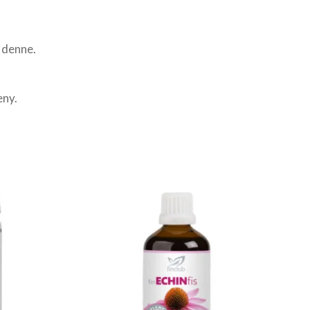
 denne.
eny.