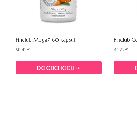
Finclub Mega7 60 kapsúl
Finclub C
58,41
€
42,77
€
DO OBCHODU ->