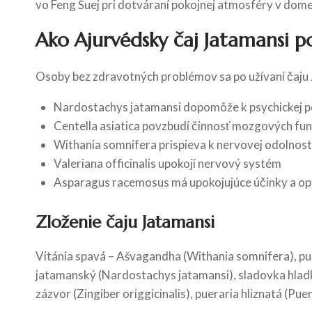
vo Feng Šuej pri dotváraní pokojnej atmosféry v dome
Ako Ajurvédsky čaj Jatamansi 
Osoby bez zdravotných problémov sa po užívaní čaju Jat
Nardostachys jatamansi dopomôže k psychickej 
Centella asiatica povzbudí činnosť mozgových fun
Withania somnifera prispieva k nervovej odolnost
Valeriana officinalis upokojí nervový systém
Asparagus racemosus má upokojujúce účinky a opt
Zloženie čaju Jatamansi
Vitánia spavá – Ašvagandha (Withania somnifera), pupo
jatamanský (Nardostachys jatamansi), sladovka hladk
zázvor (Zingiber origgicinalis), pueraria hliznatá (Pue