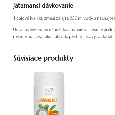
Jatamansi dávkovanie
1 čajovú lyžičku zmesi zalejte 250 ml vody a nechajte
Ustanovené odporúčané dávkovanie sa nesmie prekra
nesmie používať ako náhrada pestrej stravy. Ukladať m
Súvisiace produkty