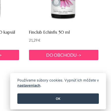
0 kapsúl
Finclub Echinfis 50 ml
21,29
€
>
DO OBCHODU ->
Používame súbory cookies. Vypnúť ich môžete v
nastaveniach
.
OK