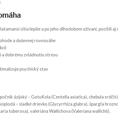
.
pomáha
amansi cítia lepšie a po jeho dlhodobom užívaní, pocítili aj 
pohode a duševnej rovnováhe
kcií
i a dobrému zvládnutiu stresu
imalizuje psychický stav
čník ázijský – GotuKola (Centella asiatica), chebula srdčit
oplodá – sladké drievko (Glycyrrhiza glabra), špargľa hrozn
raria tuberosa), valeriána Wallichova (Valeriana wallichii).