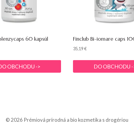
olenzycaps 60 kapsúl
Finclub Bi-iomare caps 10
35,19
€
DO OBCHODU ->
DO OBCHODU -
© 2026 Prémiová prírodná a bio kozmetika s drogériou