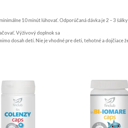
 minimálne 10 minút lúhovať. Odporúčaná dávka je 2 – 3 šálky
čovať. Výživový doplnok sa
imo dosah detí. Nie je vhodné pre deti, tehotné a dojčiace ž