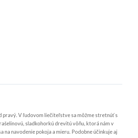
pravý. V ľudovom liečiteľstve sa môžme stretnúť s
, rašelinovú, sladkohorkú drevitú vôňu, ktorá nám v
a na navodenie pokoja a mieru. Podobne účinkuje aj