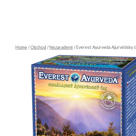
Skip
to
content
Home
/
Obchod
/
Nezaradené
/
Everest Ayurveda Ajurvédsky č