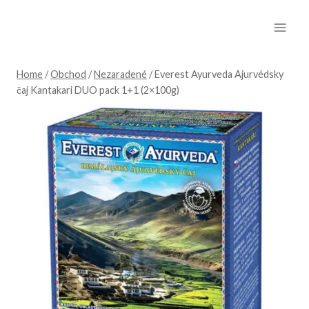
Skip
to
content
Home
/
Obchod
/
Nezaradené
/
Everest Ayurveda Ajurvédsky
čaj Kantakari DUO pack 1+1 (2×100g)