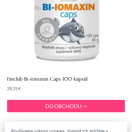
Finclub Bi-iomaxin Caps 100 kapsúl
28,31
€
DO OBCHODU ->
Používame súbory cookies. Vypnúť ich môžete v