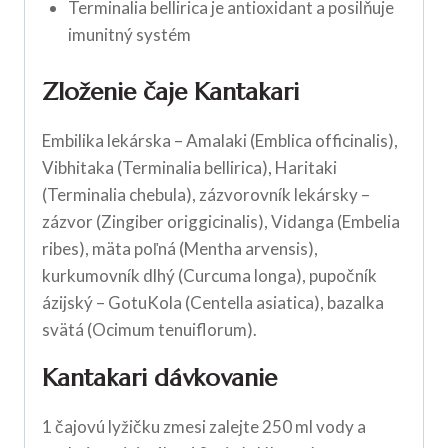
Terminalia bellirica je antioxidant a posilňuje
imunitný systém
Zloženie čaje Kantakari
Embilika lekárska – Amalaki (Emblica officinalis),
Vibhitaka (Terminalia bellirica), Haritaki
(Terminalia chebula), zázvorovník lekársky –
zázvor (Zingiber origgicinalis), Vidanga (Embelia
ribes), mäta poľná (Mentha arvensis),
kurkumovník dlhý (Curcuma longa), pupočník
ázijský – GotuKola (Centella asiatica), bazalka
svätá (Ocimum tenuiflorum).
Kantakari dávkovanie
1 čajovú lyžičku zmesi zalejte 250 ml vody a