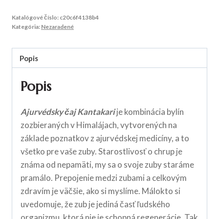
Katalógové číslo:
c20c6f4138b4
Kategória:
Nezaradené
Popis
Popis
Ajurvédsky čaj Kantakari
je kombinácia bylín
zozbieraných v Himalájach, vytvorených na
základe poznatkov z ajurvédskej medicíny, a to
všetko pre vaše zuby. Starostlivosť o chrup je
známa od nepamäti, my sa o svoje zuby staráme
pramálo. Prepojenie medzi zubami a celkovým
zdravím je väčšie, ako si myslíme. Málokto si
uvedomuje, že zub je jediná časť ľudského
organizmu, ktorá nie je schopná regenerácie. Tak