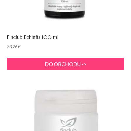
Finclub Echinfis 100 ml
33,26
€
DO OBCHODU ->