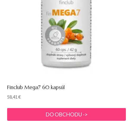
Finclub Mega7 60 kapsúl
58,41
€
DO OBCHODU ->