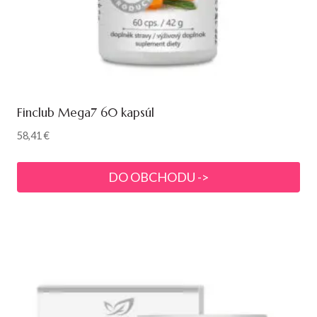
Finclub Mega7 60 kapsúl
58,41
€
DO OBCHODU ->