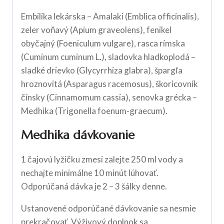
Embilika lekárska – Amalaki (Emblica officinalis),
zeler voňavý (Apium graveolens), fenikel
obyčajný (Foeniculum vulgare), rasca rímska
(Cuminum cuminum L.), sladovka hladkoplodá –
sladké drievko (Glycyrrhiza glabra), špargľa
hroznovitá (Asparagus racemosus), škoricovník
čínsky (Cinnamomum cassia), senovka grécka –
Medhika (Trigonella foenum-graecum).
Medhika dávkovanie
1 čajovú lyžičku zmesi zalejte 250 ml vody a
nechajte minimálne 10 minút lúhovať.
Odporúčaná dávka je 2 – 3 šálky denne.
Ustanovené odporúčané dávkovanie sa nesmie
prekračovať. Výživový doplnok sa