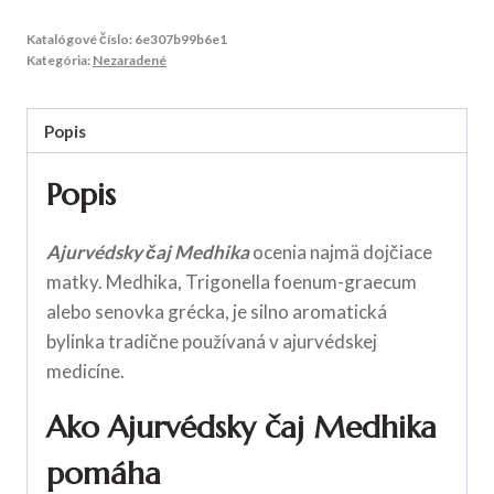
Katalógové číslo:
6e307b99b6e1
Kategória:
Nezaradené
Popis
Popis
Ajurvédsky čaj Medhika
ocenia najmä dojčiace
matky. Medhika, Trigonella foenum-graecum
alebo senovka grécka, je silno aromatická
bylinka tradične používaná v ajurvédskej
medicíne.
Ako Ajurvédsky čaj Medhika
pomáha