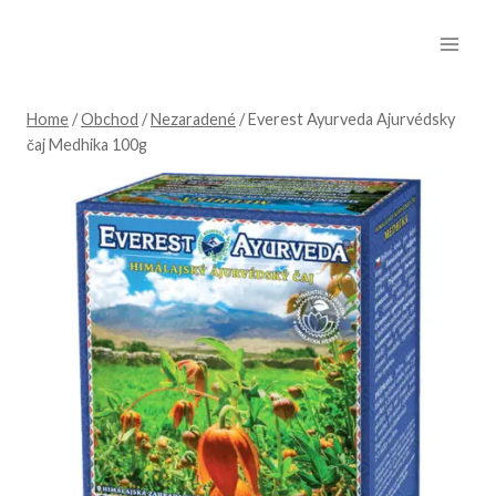
Skip
to
content
Home
/
Obchod
/
Nezaradené
/
Everest Ayurveda Ajurvédsky
čaj Medhika 100g