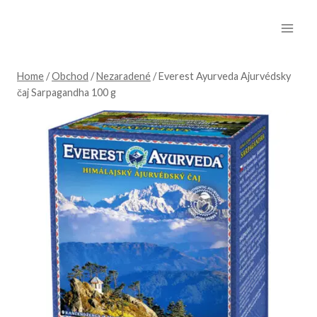
Skip
to
content
Home
/
Obchod
/
Nezaradené
/
Everest Ayurveda Ajurvédsky
čaj Sarpagandha 100 g