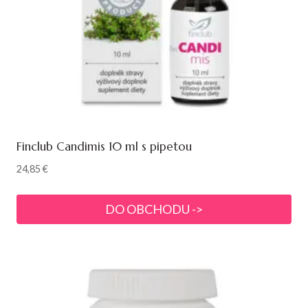
Finclub Candimis 10 ml s pipetou
24,85
€
DO OBCHODU ->