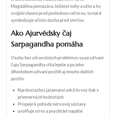
Magdaléna pomazáva Ježišovi nohy a utiera ho
svojimi vlasmi pred poslednou večerou, tu nard
symbolizuje očistu ducha pred smrťou.
Ako Ajurvédsky čaj
Sarpagandha pomáha
Osoby bez zdravotných problémov sa po užívaní
čaju Sarpagandha cítia lepšie a po jeho
dlhodobom užívaní pocítili aj mnoho ďalších
pozitív.
Nardostachys jatamansi udrží krvný tlak v
priemerných hodnotách
Prispeje k pohode nervovej sústavy
uvoľňuje stres a psychické napätie