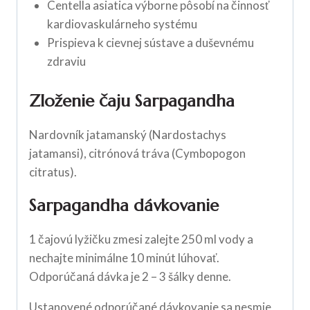
Centella asiatica výborne pôsobí na činnosť
kardiovaskulárneho systému
Prispieva k cievnej sústave a duševnému
zdraviu
Zloženie čaju Sarpagandha
Nardovník jatamanský (Nardostachys
jatamansi), citrónová tráva (Cymbopogon
citratus).
Sarpagandha dávkovanie
1 čajovú lyžičku zmesi zalejte 250 ml vody a
nechajte minimálne 10 minút lúhovať.
Odporúčaná dávka je 2 – 3 šálky denne.
Ustanovené odporúčané dávkovanie sa nesmie