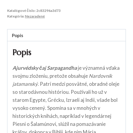
Katalógové číslo:
2c83296a3d73
Kategória:
Nezaradené
Popis
Popis
Ajurvédsky čaj Sarpagandha
je významná vďaka
svojmu zloženiu, pretože obsahuje
Nardovník
jatamanský
. Patrí medzi posvätné, obradné oleje
so starodávnou históriou. Používali ho už v
starom Egypte, Grécku, Izraeli aj Indii, všade bol
vysoko cenený. Spomína sa v mnohých v
historických knihách, napríklad v legendárnej
Piesni o Šalamúnovi, slúžil na pomazávanie
kráľov, dokonca v Biblii, kde ním Mária