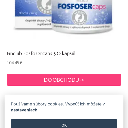
Finclub Fosfosercaps 90 kapsúl
104,45
€
DO OBCHODU ->
Používame súbory cookies. Vypnúť ich môžete v
nastaveniach
.
© 2026 Prémiová prírodná a bio kozmetika s
drogériou
OK