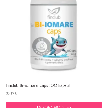
Finclub Bi-iomare caps 100 kapsúl
35,19
€
DO OBCHODU ->