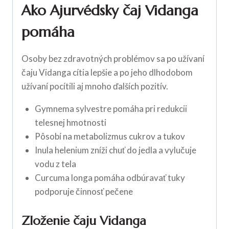
Ako Ajurvédsky čaj Vidanga
pomáha
Osoby bez zdravotných problémov sa po užívaní
čaju Vidanga cítia lepšie a po jeho dlhodobom
užívaní pocítili aj mnoho ďalších pozitív.
Gymnema sylvestre pomáha pri redukcii
telesnej hmotnosti
Pôsobí na metabolizmus cukrov a tukov
Inula helenium zníži chuť do jedla a vylučuje
vodu z tela
Curcuma longa pomáha odbúravať tuky
podporuje činnosť pečene
Zloženie čaju Vidanga