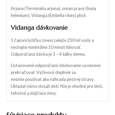
Arjuna (Terminalia arjuna), oman pravý (Inula
helenium), Vidanga (Embelia ribes) plod.
Vidanga dávkovanie
1 čajovú lyžičku zmesi zalejte 250 ml vody a
nechajte minimálne 10 minút lúhovať.
Odporúčaná dávka je 3 – 4 šálky denne.
Ustanovené odporúčané dávkovanie sa nesmie
prekračovať. Výživový doplnok sa
nesmie používať ako náhrada pestrej stravy.
Ukladať mimo dosah detí. Nie je vhodné pre deti,
tehotné a dojčiace ženy.