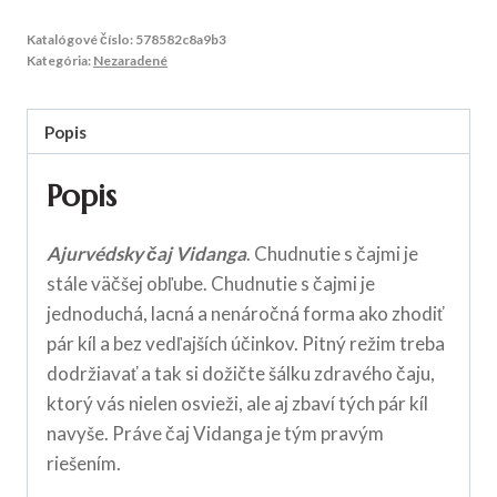
Katalógové číslo:
578582c8a9b3
Kategória:
Nezaradené
Popis
Popis
Ajurvédsky čaj Vidanga
. Chudnutie s čajmi je
stále väčšej obľube. Chudnutie s čajmi je
jednoduchá, lacná a nenáročná forma ako zhodiť
pár kíl a bez vedľajších účinkov. Pitný režim treba
dodržiavať a tak si dožičte šálku zdravého čaju,
ktorý vás nielen osvieži, ale aj zbaví tých pár kíl
navyše. Práve čaj Vidanga je tým pravým
riešením.