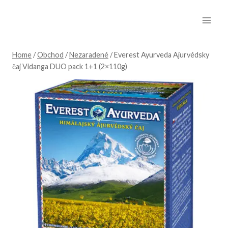
Skip
to
content
Home
/
Obchod
/
Nezaradené
/
Everest Ayurveda Ajurvédsky
čaj Vidanga DUO pack 1+1 (2×110g)