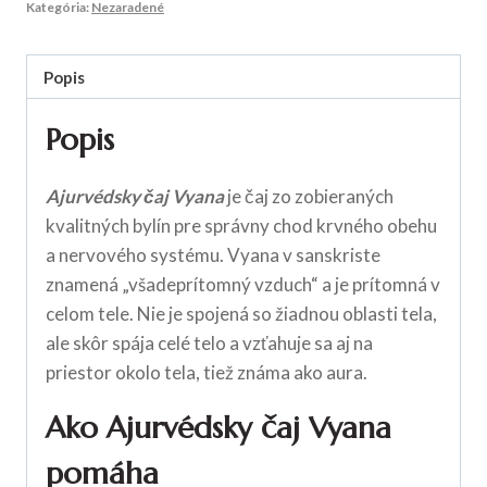
Kategória:
Nezaradené
Popis
Popis
Ajurvédsky čaj Vyana
je čaj zo zobieraných
kvalitných bylín pre správny chod krvného obehu
a nervového systému. Vyana v sanskriste
znamená „všadeprítomný vzduch“ a je prítomná v
celom tele. Nie je spojená so žiadnou oblasti tela,
ale skôr spája celé telo a vzťahuje sa aj na
priestor okolo tela, tiež známa ako aura.
Ako Ajurvédsky čaj Vyana
pomáha