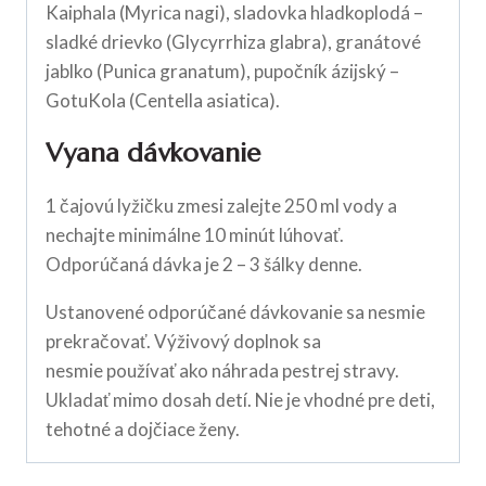
Kaiphala (Myrica nagi), sladovka hladkoplodá –
sladké drievko (Glycyrrhiza glabra), granátové
jablko (Punica granatum), pupočník ázijský –
GotuKola (Centella asiatica).
Vyana dávkovanie
1 čajovú lyžičku zmesi zalejte 250 ml vody a
nechajte minimálne 10 minút lúhovať.
Odporúčaná dávka je 2 – 3 šálky denne.
Ustanovené odporúčané dávkovanie sa nesmie
prekračovať. Výživový doplnok sa
nesmie používať ako náhrada pestrej stravy.
Ukladať mimo dosah detí. Nie je vhodné pre deti,
tehotné a dojčiace ženy.