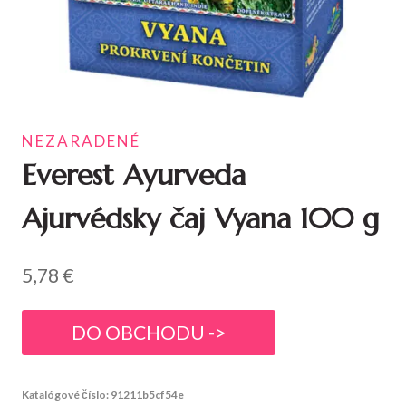
NEZARADENÉ
Everest Ayurveda
Ajurvédsky čaj Vyana 100 g
5,78
€
DO OBCHODU ->
Katalógové číslo:
91211b5cf54e