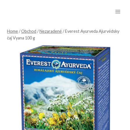
Skip
to
content
Home
/
Obchod
/
Nezaradené
/
Everest Ayurveda Ajurvédsky
čaj Vyana 100 g