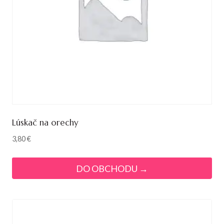
Lúskač na orechy
3,80
€
DO OBCHODU →