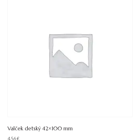
Valček detský 42×100 mm
4,56
€