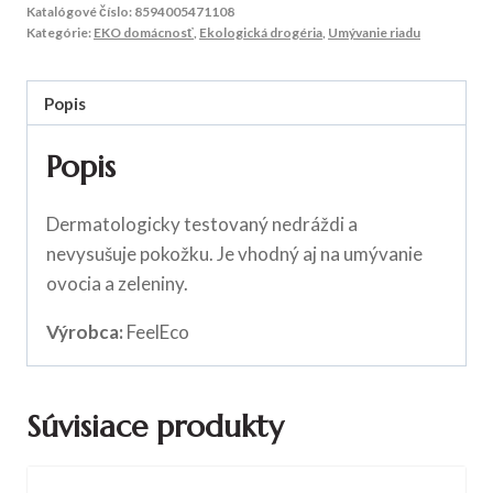
Katalógové číslo:
8594005471108
Kategórie:
EKO domácnosť
,
Ekologická drogéria
,
Umývanie riadu
Popis
Popis
Dermatologicky testovaný nedráždi a
nevysušuje pokožku. Je vhodný aj na umývanie
ovocia a zeleniny.
Výrobca:
FeelEco
Súvisiace produkty