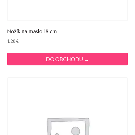
Nožík na maslo 18 cm
1,28
€
DO OBCHODU →