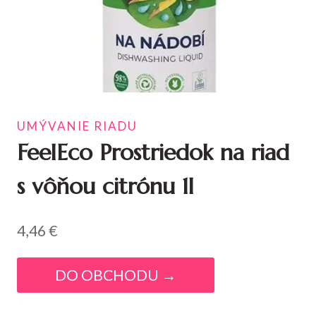
UMÝVANIE RIADU
FeelEco Prostriedok na riad
s vôňou citrónu 1l
4,46
€
DO OBCHODU →