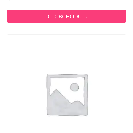
DO OBCHODU →