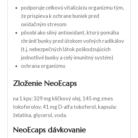
podporuje celkovú vitalizáciu organizmu tým,
že prispieva k ochrane buniek pred
oxidačným stresom
pôsobí ako silný antioxidant, ktorý pomáha
chrániť bunky pred útokom voľných radikálov
(t.j. nebezpečných látok poškodzujúcich
jednotlivé bunky a celý imunitný systém)
ochrana organizmu
Zloženie NeoEcaps
na 1 kps: 329 mg klíčkový olej, 145 mg zmes
tokoferolov, 41 mg D-alfa tokoferol, kapsula:
želatína, glycerol, voda.
NeoEcaps dávkovanie