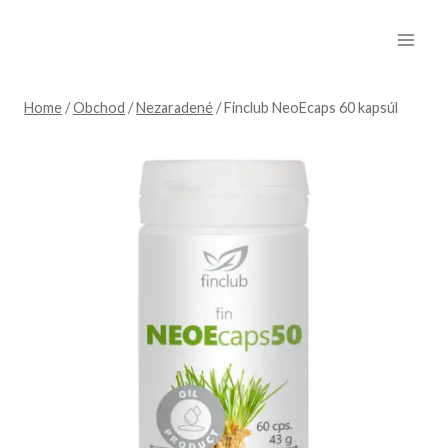
Skip
to
content
Home
/
Obchod
/
Nezaradené
/
Finclub NeoEcaps 60 kapsúl