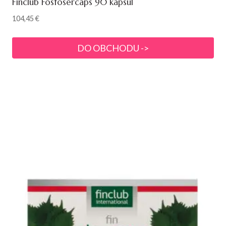
Finclub Fosfosercaps 90 kapsúl
104,45
€
DO OBCHODU ->