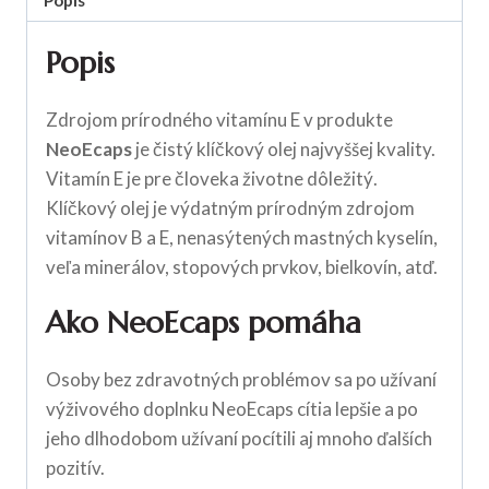
Popis
Zdrojom prírodného vitamínu E v produkte
NeoEcaps
je čistý klíčkový olej najvyššej kvality.
Vitamín E je pre človeka životne dôležitý.
Klíčkový olej je výdatným prírodným zdrojom
vitamínov B a E, nenasýtených mastných kyselín,
veľa minerálov, stopových prvkov, bielkovín, atď.
Ako NeoEcaps pomáha
Osoby bez zdravotných problémov sa po užívaní
výživového doplnku NeoEcaps cítia lepšie a po
jeho dlhodobom užívaní pocítili aj mnoho ďalších
pozitív.