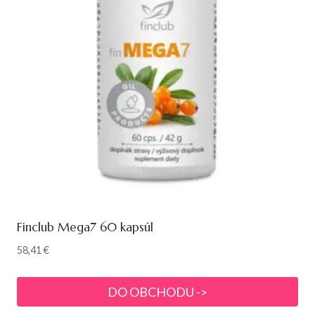
Finclub Mega7 60 kapsúl
58,41
€
DO OBCHODU ->