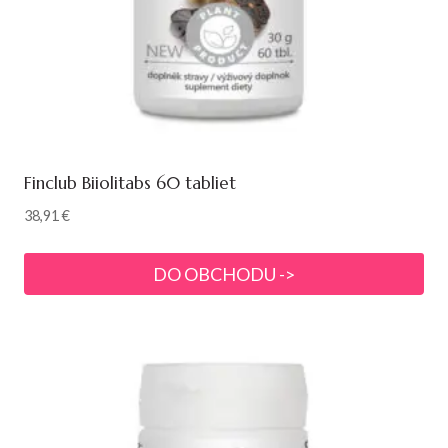
Finclub Biiolitabs 60 tabliet
38,91
€
DO OBCHODU ->