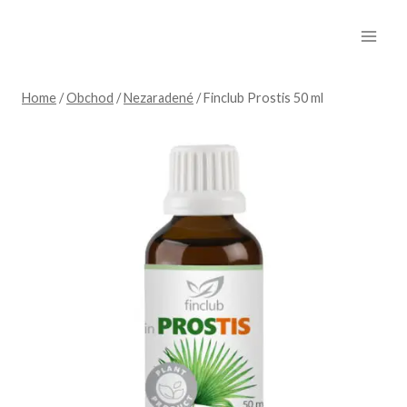
Skip
to
content
Home
/
Obchod
/
Nezaradené
/
Finclub Prostis 50 ml