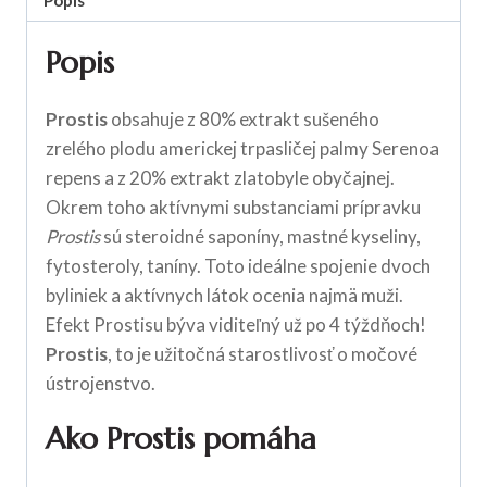
Popis
Prostis
obsahuje z 80% extrakt sušeného
zrelého plodu americkej trpasličej palmy Serenoa
repens a z 20% extrakt zlatobyle obyčajnej.
Okrem toho aktívnymi substanciami prípravku
Prostis
sú steroidné saponíny, mastné kyseliny,
fytosteroly, taníny. Toto ideálne spojenie dvoch
byliniek a aktívnych látok ocenia najmä muži.
Efekt Prostisu býva viditeľný už po 4 týždňoch!
Prostis
, to je užitočná starostlivosť o močové
ústrojenstvo.
Ako Prostis pomáha