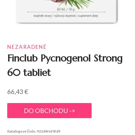
NEZARADENÉ
Finclub Pycnogenol Strong
60 tabliet
66,43
€
DO OBCHODU ->
Katalógové číslo:
922d4fef0fd9