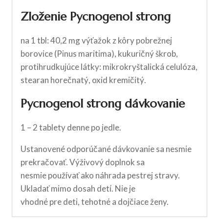
Zloženie Pycnogenol strong
na 1 tbl: 40,2 mg výťažok z kôry pobrežnej
borovice (Pinus maritima), kukuričný škrob,
protihrudkujúce látky: mikrokryštalická celulóza,
stearan horečnatý, oxid kremičitý.
Pycnogenol strong dávkovanie
1 – 2 tablety denne po jedle.
Ustanovené odporúčané dávkovanie sa nesmie
prekračovať. Výživový doplnok sa
nesmie používať ako náhrada pestrej stravy.
Ukladať mimo dosah detí. Nie je
vhodné pre deti, tehotné a dojčiace ženy.