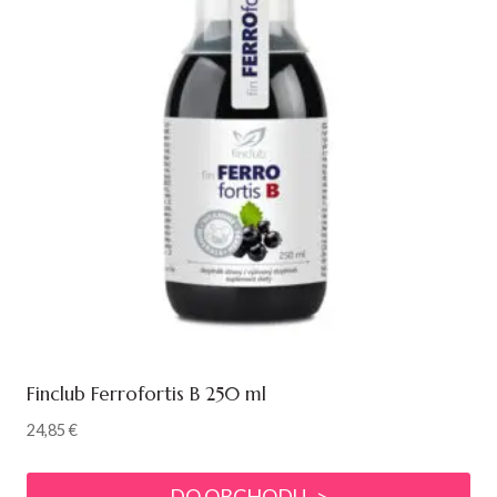
Finclub Ferrofortis B 250 ml
24,85
€
DO OBCHODU ->