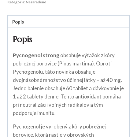
Kategória:
Nezaradené
Popis
Popis
Pycnogenol strong
obsahuje výťažok z kôry
pobrežnej borovice (Pinus martima). Oproti
Pycnogenolu, táto novinka obsahuje
dvojnásobné množstvo účinnej látky – až 40 mg.
Jedno balenie obsahuje 60 tabliet a dávkovanie je
1 až 2 tablety denne. Tento antioxidant pomáha
pri neutralizácii voľných radikálov a tým
podporuje imunitu.
Pycnogenol je vyrobený z kôry pobrežnej
borovice, ktorá rastie v obrovských