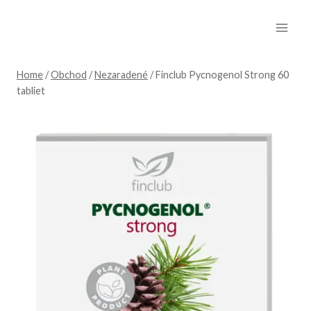
Skip
to
content
Home
/
Obchod
/
Nezaradené
/
Finclub Pycnogenol Strong 60
tabliet