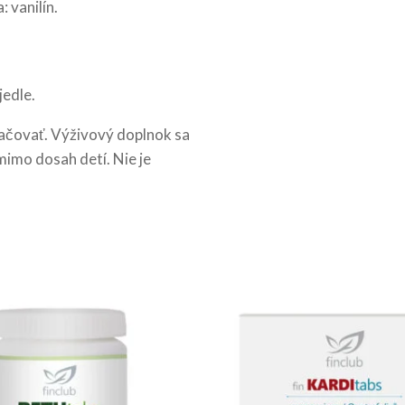
 vanilín.
jedle.
čovať. Výživový doplnok sa
mimo dosah detí. Nie je