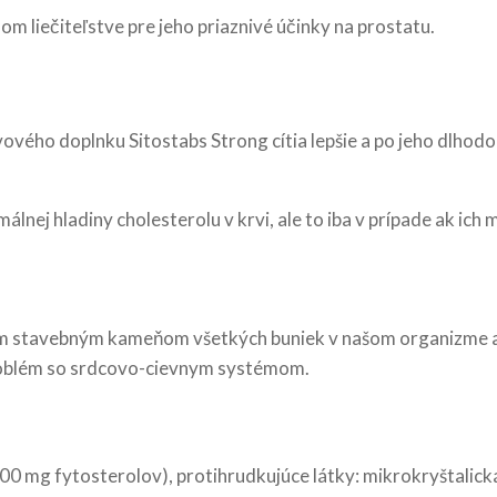
om liečiteľstve pre jeho priaznivé účinky na prostatu.
ého doplnku Sitostabs Strong cítia lepšie a po jeho dlhodobo
lnej hladiny cholesterolu v krvi, ale to iba v prípade ak ich
dným stavebným kameňom všetkých buniek v našom organizme a
roblém so srdcovo-cievnym systémom.
 500 mg fytosterolov), protihrudkujúce látky: mikrokryštalick