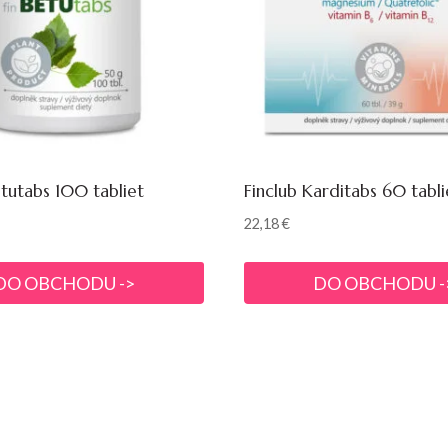
etutabs 100 tabliet
Finclub Karditabs 60 tabli
22,18
€
DO OBCHODU ->
DO OBCHODU -