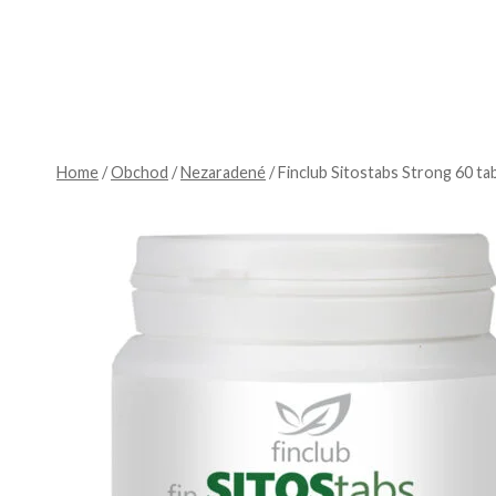
Skip
to
content
Home
/
Obchod
/
Nezaradené
/
Finclub Sitostabs Strong 60 tab