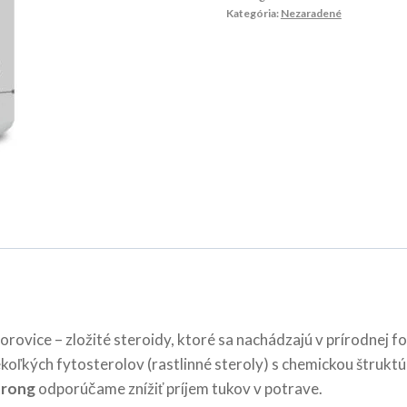
Kategória:
Nezaradené
orovice – zložité steroidy, ktoré sa nachádzajú v prírodnej f
iekoľkých fytosterolov (rastlinné steroly) s chemickou štru
trong
odporúčame znížiť príjem tukov v potrave.