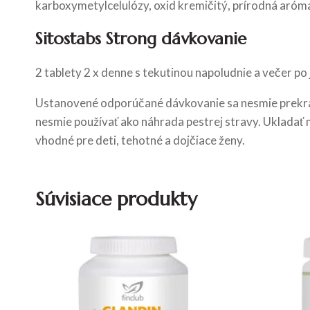
karboxymetylcelulózy, oxid kremičitý, prírodná aróma:
Sitostabs Strong dávkovanie
2 tablety 2 x denne s tekutinou napoludnie a večer po 
Ustanovené odporúčané dávkovanie sa nesmie prekra
nesmie používať ako náhrada pestrej stravy. Ukladať 
vhodné pre deti, tehotné a dojčiace ženy.
Súvisiace produkty