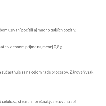
m užívaní pocítili aj mnoho ďalších pozitív.
 máte v dennom príjme najmenej 0,8 g.
 zúčastňuje sa na celom rade procesov. Zároveň však
á celulóza, stearan horečnatý, sieťovaná soľ