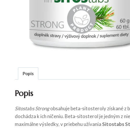
Popis
Popis
Sitostabs Strong
obsahuje beta-sitosteroly získané z b
dochádza k ich ničeniu. Beta-sitosterol je jedným z n
maximálne výsledky, v priebehu užívania
Sitostabs S