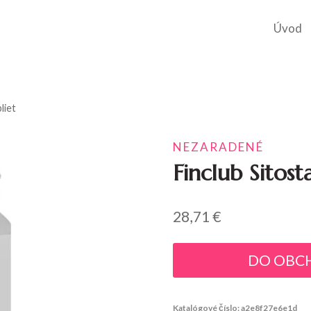
Úvod
liet
NEZARADENÉ
Finclub Sitost
28,71
€
DO OBC
Katalógové číslo:
a2e8f27e6e1d