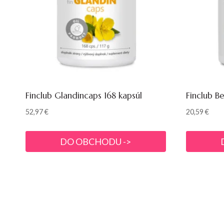
Finclub Glandincaps 168 kapsúl
Finclub B
52,97
€
20,59
€
DO OBCHODU ->