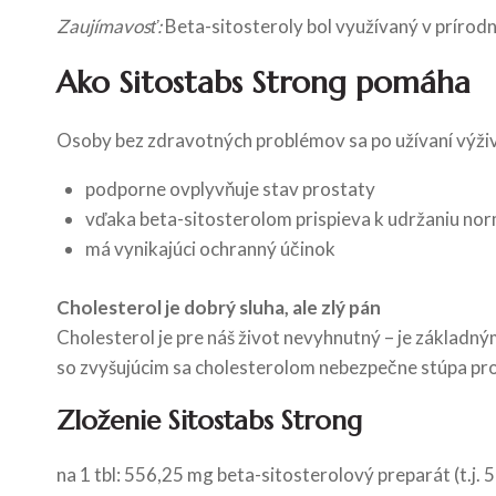
Zaujímavosť:
Beta-sitosteroly bol využívaný v prírodn
Ako Sitostabs Strong pomáha
Osoby bez zdravotných problémov sa po užívaní výživov
podporne ovplyvňuje stav prostaty
vďaka beta-sitosterolom prispieva k udržaniu normá
má vynikajúci ochranný účinok
Cholesterol je dobrý sluha, ale zlý pán
Cholesterol je pre náš život nevyhnutný – je zákla
so zvyšujúcim sa cholesterolom nebezpečne stúpa p
Zloženie Sitostabs Strong
na 1 tbl: 556,25 mg beta-sitosterolový preparát (t.j.