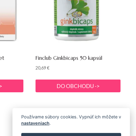
et
Finclub Ginkbicaps 50 kapsúl
20,69
€
>
DO OBCHODU ->
Používame súbory cookies. Vypnúť ich môžete v
nastaveniach
.