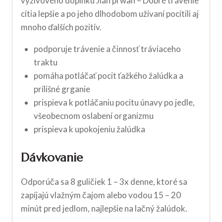
výživového doplnku Jian pi wan – Dobré trávenie
cítia lepšie a po jeho dlhodobom užívaní pocítili aj
mnoho ďalších pozitív.
podporuje trávenie a činnosť tráviaceho
traktu
pomáha potláčať pocit ťažkého žalúdka a
prílišné grganie
prispieva k potláčaniu pocitu únavy po jedle,
všeobecnom oslabení organizmu
prispieva k upokojeniu žalúdka
Dávkovanie
Odporúča sa 8 guličiek 1 – 3x denne, ktoré sa
zapíjajú vlažným čajom alebo vodou 15 – 20
minút pred jedlom, najlepšie na lačný žalúdok.