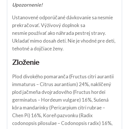
Upozornenie!
Ustanovené odporúčané dávkovanie sa nesmie
prekračovať. Výživový doplnok sa
nesmie používať ako náhrada pestrej stravy.
Ukladať mimo dosah detí. Nie je vhodné pre deti,
tehotné a dojčiace ženy.
Zloženie
Plod divokého pomaranča (Fructus citri aurantii
immaturus – Citrus aurantium) 24%, naklíčený
plod jačmeňa dvojradového (Fructus hordei
germinatus – Hordeum vulgare) 16%, Sušená
kôra mandarinky (Pericarpium citri rubrae –
Chen Pi) 16%, Koreň pazvonku (Radix
codonopsis pilosulae – Codonopsis radix) 16%,