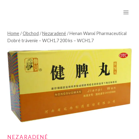
Skip
to
content
Home
/
Obchod
/
Nezaradené
/
Henan Wanxi Pharmaceutical
Dobré trávenie – WCH1.7 200 ks – WCH1.7
NEZARADENÉ