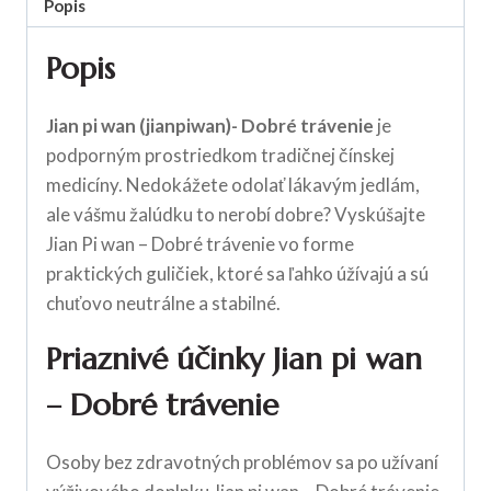
Popis
Popis
Jian pi wan (jianpiwan)- Dobré trávenie
je
podporným prostriedkom tradičnej čínskej
medicíny. Nedokážete odolať lákavým jedlám,
ale vášmu žalúdku to nerobí dobre? Vyskúšajte
Jian Pi wan – Dobré trávenie vo forme
praktických guličiek, ktoré sa ľahko úžívajú a sú
chuťovo neutrálne a stabilné.
Priaznivé účinky
Jian pi wan
– Dobré trávenie
Osoby bez zdravotných problémov sa po užívaní