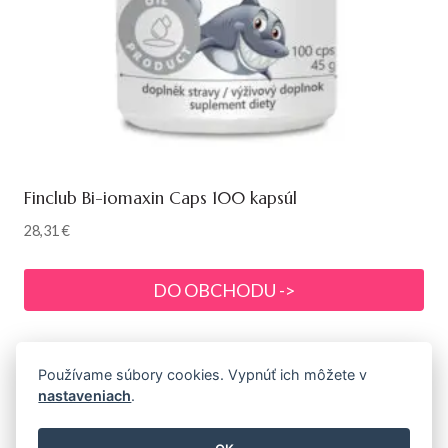
Finclub Bi-iomaxin Caps 100 kapsúl
28,31
€
DO OBCHODU ->
Používame súbory cookies. Vypnúť ich môžete v
nastaveniach
.
© 2026 Prémiová prírodná a bio kozmetika s
drogériou