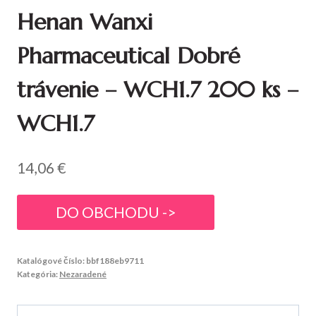
Henan Wanxi
Pharmaceutical Dobré
trávenie – WCH1.7 200 ks –
WCH1.7
14,06
€
DO OBCHODU ->
Katalógové číslo:
bbf188eb9711
Kategória:
Nezaradené