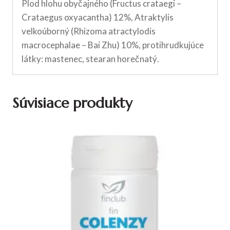
Plod hlohu obyčajného (Fructus crataegi –
Crataegus oxyacantha) 12%, Atraktylis
velkoúborný (Rhizoma atractylodis
macrocephalae – Bai Zhu) 10%, protihrudkujúce
látky: mastenec, stearan horečnatý.
Súvisiace produkty