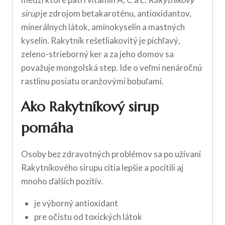
sirup
je zdrojom betakaroténu, antioxidantov,
minerálnych látok, aminokyselín a mastných
kyselín. Rakytník rešetliakovitý je pichľavý,
zeleno-strieborný ker a za jeho domov sa
považuje mongolská step. Ide o veľmi nenáročnú
rastlinu posiatu oranžovými bobuľami.
Ako Rakytníkový sirup
pomáha
Osoby bez zdravotných problémov sa po užívaní
Rakytníkového sirupu cítia lepšie a pocítili aj
mnoho ďalších pozitív.
je výborný antioxidant
pre očistu od toxických látok