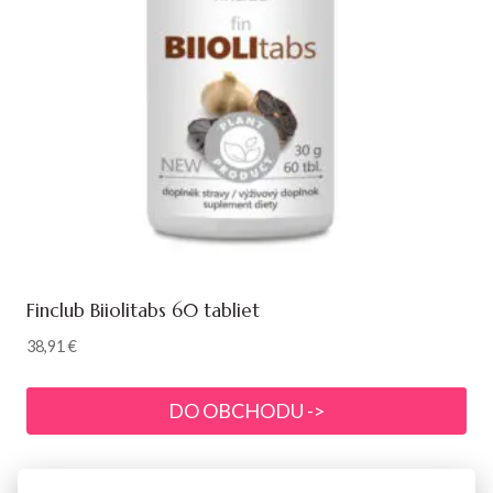
Finclub Biiolitabs 60 tabliet
38,91
€
DO OBCHODU ->