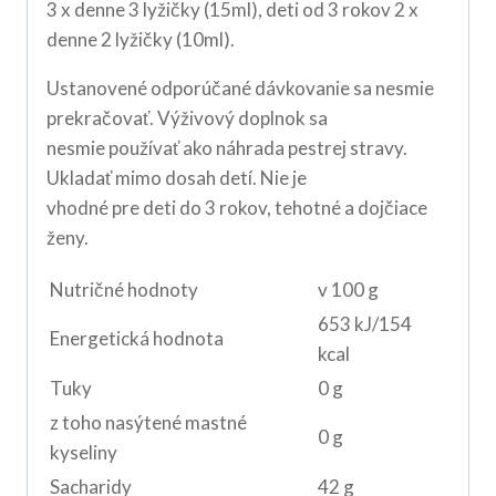
3 x denne 3 lyžičky (15ml), deti od 3 rokov 2 x
denne 2 lyžičky (10ml).
Ustanovené odporúčané dávkovanie sa nesmie
prekračovať. Výživový doplnok sa
nesmie používať ako náhrada pestrej stravy.
Ukladať mimo dosah detí. Nie je
vhodné pre deti do 3 rokov, tehotné a dojčiace
ženy.
Nutričné hodnoty
v 100 g
653 kJ/154
Energetická hodnota
kcal
Tuky
0 g
z toho nasýtené mastné
0 g
kyseliny
Sacharidy
42 g