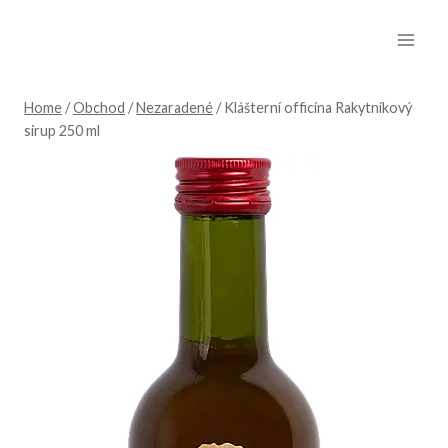
Skip
to
content
Home
/
Obchod
/
Nezaradené
/
Klášterní officína Rakytníkový
sirup 250 ml