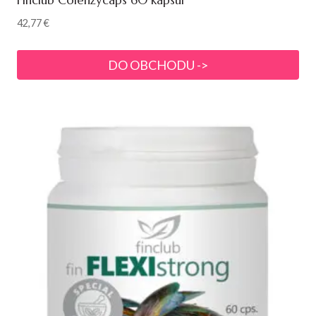
Finclub Colenzycaps 60 kapsúl
42,77
€
DO OBCHODU ->