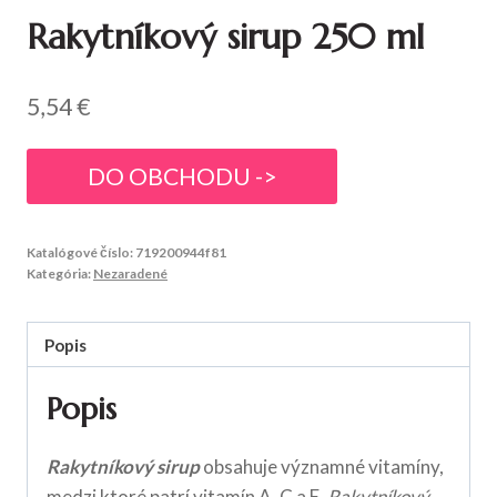
Rakytníkový sirup 250 ml
5,54
€
DO OBCHODU ->
Katalógové číslo:
719200944f81
Kategória:
Nezaradené
Popis
Popis
Rakytníkový sirup
obsahuje významné vitamíny,
medzi ktoré patrí vitamín A, C a E.
Rakytníkový