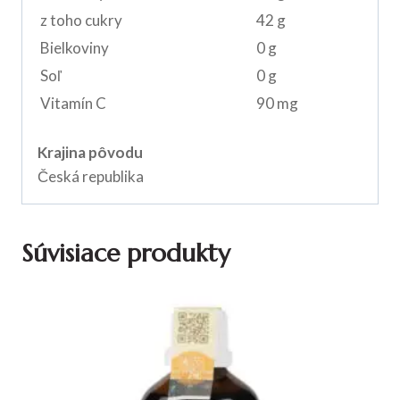
z toho cukry
42 g
Bielkoviny
0 g
Soľ
0 g
Vitamín C
90 mg
Krajina pôvodu
Česká republika
Súvisiace produkty