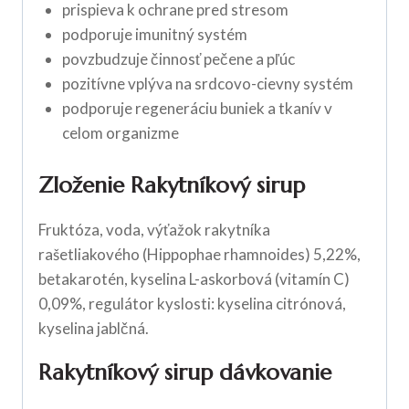
prispieva k ochrane pred stresom
podporuje imunitný systém
povzbudzuje činnosť pečene a pľúc
pozitívne vplýva na srdcovo-cievny systém
podporuje regeneráciu buniek a tkanív v
celom organizme
Zloženie Rakytníkový sirup
Fruktóza, voda, výťažok rakytníka
rašetliakového (Hippophae rhamnoides) 5,22%,
betakarotén, kyselina L-askorbová (vitamín C)
0,09%, regulátor kyslosti: kyselina citrónová,
kyselina jablčná.
Rakytníkový sirup dávkovanie