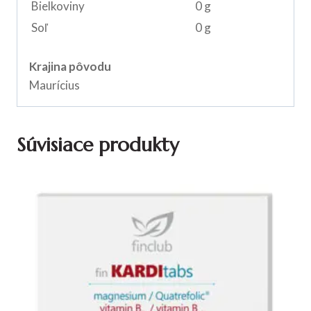
Bielkoviny
0 g
Soľ
0 g
Krajina pôvodu
Maurícius
Súvisiace produkty