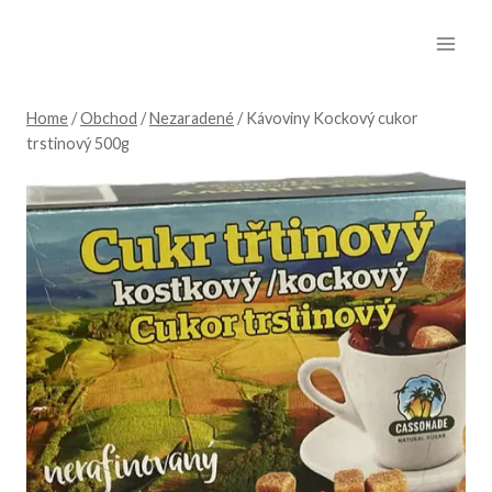
Skip
to
content
Home
/
Obchod
/
Nezaradené
/
Kávoviny Kockový cukor
trstinový 500g