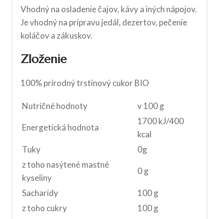
Vhodný na osladenie čajov, kávy a iných nápojov.
Je vhodný na prípravu jedál, dezertov, pečenie
koláčov a zákuskov.
Zloženie
100% prírodný trstinový cukor BIO
Nutričné hodnoty
v 100 g
1700 kJ/400
Energetická hodnota
kcal
Tuky
0g
z toho nasýtené mastné
0 g
kyseliny
Sacharidy
100 g
z toho cukry
100 g