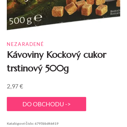
NEZARADENÉ
Kávoviny Kockový cukor
trstinový 500g
2,97
€
DO OBCHODU ->
Katalógové číslo:
6795bbd46419