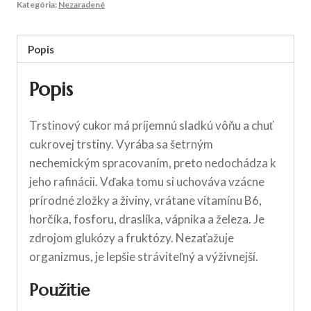
Kategória:
Nezaradené
Popis
Popis
Trstinový cukor má príjemnú sladkú vôňu a chuť
cukrovej trstiny. Vyrába sa šetrným
nechemickým spracovaním, preto nedochádza k
jeho rafinácii. Vďaka tomu si uchováva vzácne
prírodné zložky a živiny, vrátane vitamínu B6,
horčíka, fosforu, draslíka, vápnika a železa. Je
zdrojom glukózy a fruktózy. Nezaťažuje
organizmus, je lepšie stráviteľný a výživnejší.
Použitie