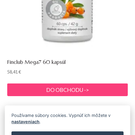
Finclub Mega7 60 kapsúl
58,41
€
DO OBCHODU ->
Používame súbory cookies. Vypnúť ich môžete v
nastaveniach
.
© 2026 Prémiová prírodná a bio kozmetika s