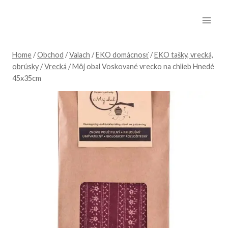
Skip
to
content
Home
/
Obchod
/
Valach
/
EKO domácnosť
/
EKO tašky, vrecká,
obrúsky
/
Vrecká
/
Môj obal Voskované vrecko na chlieb Hnedé
45x35cm