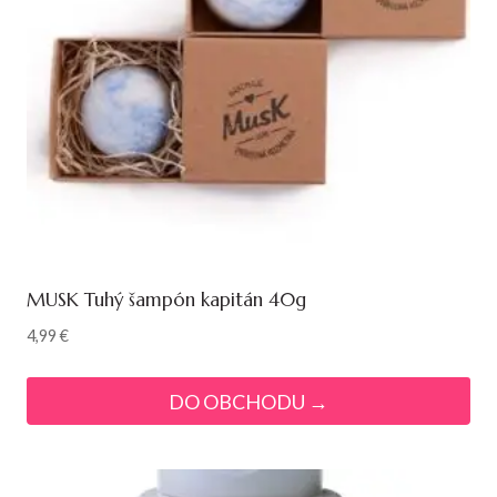
MUSK Tuhý šampón kapitán 40g
4,99
€
DO OBCHODU →