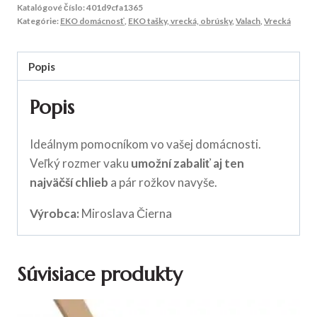
Katalógové číslo:
401d9cfa1365
Kategórie:
EKO domácnosť
,
EKO tašky, vrecká, obrúsky
,
Valach
,
Vrecká
Popis
Popis
Ideálnym pomocníkom vo vašej domácnosti.
Veľký rozmer vaku
umožní zabaliť aj ten
najväčší chlieb
a pár rožkov navyše.
Výrobca:
Miroslava Čierna
Súvisiace produkty