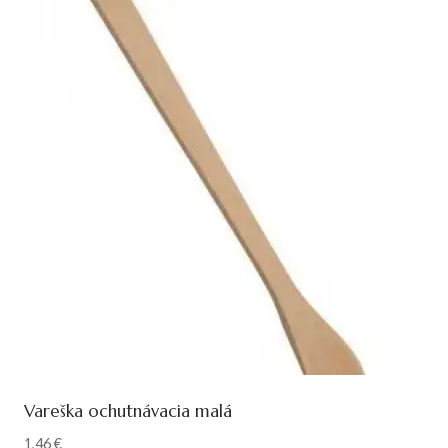
Vareška ochutnávacia malá
1,46
€