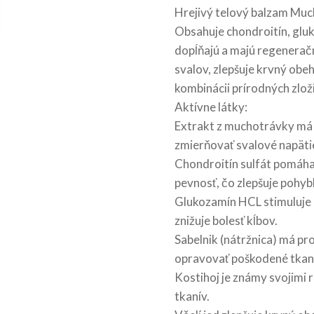
Hrejivý telový balzam Muc
Obsahuje chondroitín, gluk
dopĺňajú a majú regeneračn
svalov, zlepšuje krvný obeh
kombinácii prírodných zloži
Aktívne látky:
Extrakt z muchotrávky má 
zmierňovať svalové napätie
Chondroitín sulfát pomáha 
pevnosť, čo zlepšuje pohybl
Glukozamín HCL stimuluje 
znižuje bolesť kĺbov.
Sabelnik (nátržnica) má pr
opravovať poškodené tkani
Kostihoj je známy svojimi
tkanív.