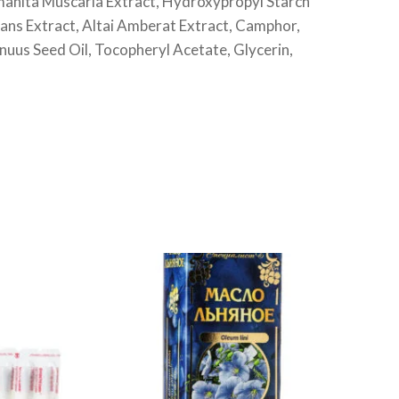
manita Muscaria Extract, Hydroxypropyl Starch
ans Extract, Altai Amberat Extract, Camphor,
nuus Seed Oil, Tocopheryl Acetate, Glycerin,