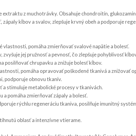
 extraktu z muchotrávky. Obsahuje chondroitín, glukozamín a
 zápaly kĺbov a svalov, zlepšuje krvný obeh a podporuje rege
 vlastnosti, pomáha zmierňovať svalové napätie a bolesť.
zvyšuje jej pružnosť a pevnosť, čo zlepšuje pohyblivosť kĺbov
 posilňovať chrupavku a znižuje bolesť kĺbov.
vlastnosti, pomáha opravovať poškodené tkanivá a znižovať o
i, podporuje obnovu tkanív.
sť a stimuluje metabolické procesy v tkanivách.
ciu a pomáha zmierňovať zápaly a bolesť.
poruje rýchlu regeneráciu tkaniva, posilňuje imunitný systém
hnutú oblasť a intenzívne vtierame.