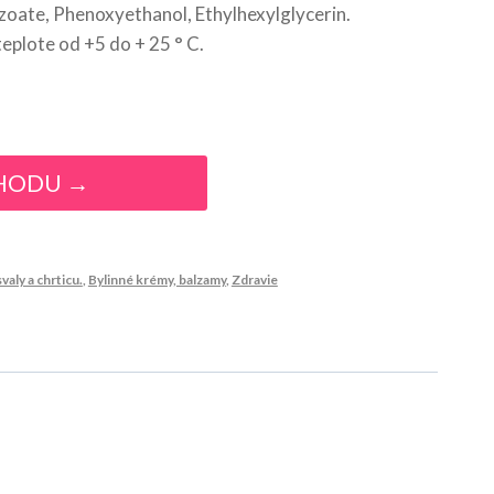
ate, Phenoxyethanol, Ethylhexylglycerin.
teplote od +5 do + 25 ° C.
HODU →
valy a chrticu.
,
Bylinné krémy, balzamy
,
Zdravie