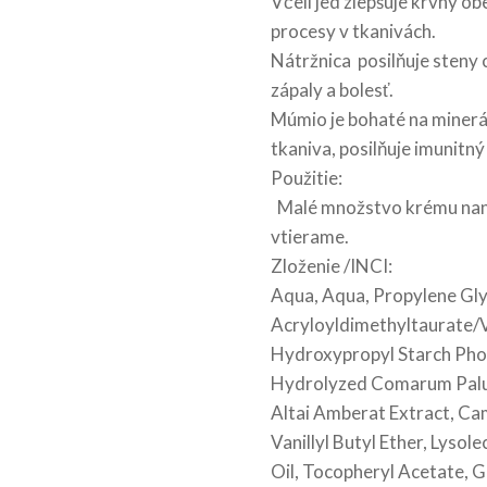
Včelí jed zlepšuje krvný ob
procesy v tkanivách.
Nátržnica posilňuje steny 
zápaly a bolesť.
Múmio je bohaté na minerál
tkaniva, posilňuje imunitný
Použitie:
Malé množstvo krému nanes
vtierame.
Zloženie /INCI:
Aqua, Aqua, Propylene Gly
Acryloyldimethyltaurate/
Hydroxypropyl Starch Pho
Hydrolyzed Comarum Palust
Altai Amberat Extract, Ca
Vanillyl Butyl Ether, Lyso
Oil, Tocopheryl Acetate, G