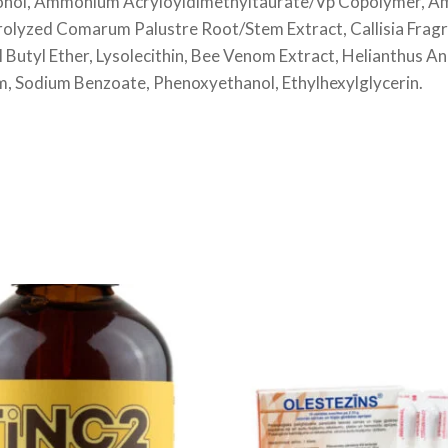
lcohol, Ammonium Acryloyldimethyltaurate/Vp Copolymer, A
olyzed Comarum Palustre Root/Stem Extract, Callisia Fragr
 Butyl Ether, Lysolecithin, Bee Venom Extract, Helianthus An
, Sodium Benzoate, Phenoxyethanol, Ethylhexylglycerin.