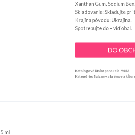
Xanthan Gum, Sodium Benzo
Skladovanie: Skladujte pri 
Krajina pôvodu: Ukrajina.
Spotrebujte do – viď obal.
DO OBC
Katalógové číslo:
panakeia-9453
Kategórie:
Balzamy a krémy na kĺby, s
5 ml