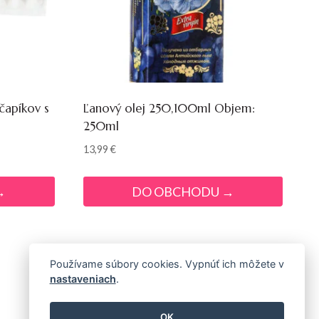
čapíkov s
Ľanový olej 250,100ml Objem:
250ml
13,99
€
→
DO OBCHODU →
Používame súbory cookies. Vypnúť ich môžete v
nastaveniach
.
OK