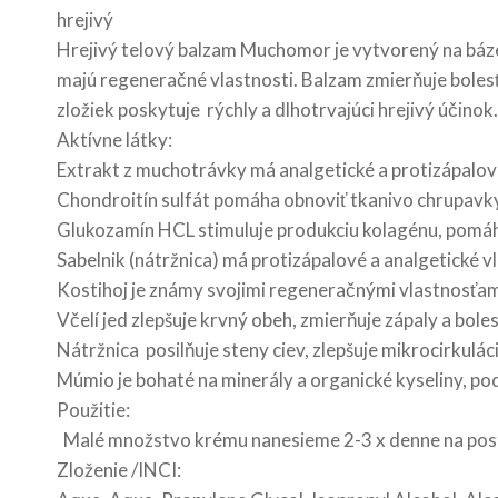
hrejivý
Hrejivý telový balzam Muchomor je vytvorený na báze
majú regeneračné vlastnosti. Balzam zmierňuje bolesť,
zložiek poskytuje rýchly a dlhotrvajúci hrejivý účinok.
Aktívne látky:
Extrakt z muchotrávky má analgetické a protizápalové
Chondroitín sulfát pomáha obnoviť tkanivo chrupavky, 
Glukozamín HCL stimuluje produkciu kolagénu, pomáha
Sabelnik (nátržnica) má protizápalové a analgetické 
Kostihoj je známy svojimi regeneračnými vlastnosťam
Včelí jed zlepšuje krvný obeh, zmierňuje zápaly a bole
Nátržnica posilňuje steny ciev, zlepšuje mikrocirkulá
Múmio je bohaté na minerály a organické kyseliny, pod
Použitie:
Malé množstvo krému nanesieme 2-3 x denne na posti
Zloženie /INCI: