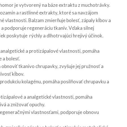
homor je vytvorený na báze extraktu z muchotrávky.
ozamín a rastlinné extrakty, ktoré sa navzájom
é vlastnosti. Balzam zmierňuje bolesť, zápaly kĺbov a
 a podporuje regeneráciu tkanív. Vďaka silnej
ek poskytuje rýchly a dlhotrvajúci hrejivý účinok.
analgetické a protizápalové vlastnosti, pomáha
 a bolesť.
obnoviť tkanivo chrupavky, zvyšuje jej pružnosť a
ivosť kĺbov.
produkciu kolagénu, pomáha posilňovať chrupavku a
otizápalové a analgetické vlastnosti, pomáha
vá a znižovať opuchy.
 regeneračnými vlastnosťami, podporuje obnovu