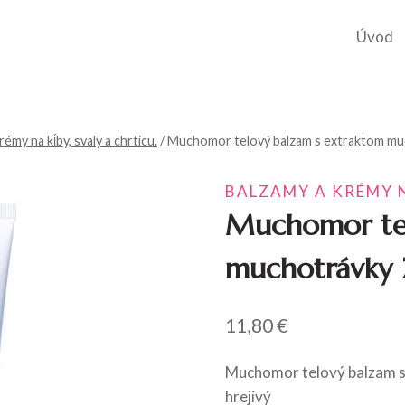
Úvod
émy na kĺby, svaly a chrticu.
/
Muchomor telový balzam s extraktom mu
BALZAMY A KRÉMY N
Muchomor tel
muchotrávky 
11,80
€
Muchomor telový balzam s
hrejivý