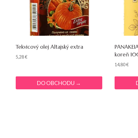
Tekvicový olej Altajský extra
PANAKEIA 
koreň 10
5,28
€
14,80
€
DO OBCHODU →