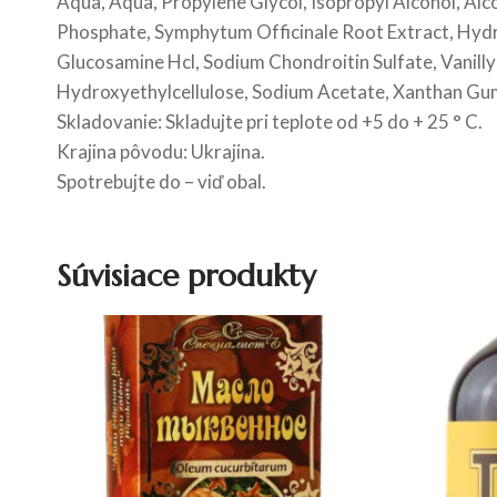
Aqua, Aqua, Propylene Glycol, Isopropyl Alcohol, A
Phosphate, Symphytum Officinale Root Extract, Hydr
Glucosamine Hcl, Sodium Chondroitin Sulfate, Vanillyl
Hydroxyethylcellulose, Sodium Acetate, Xanthan Gum
Skladovanie: Skladujte pri teplote od +5 do + 25 ° C.
Krajina pôvodu: Ukrajina.
Spotrebujte do – viď obal.
Súvisiace produkty