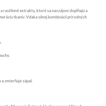
 rastlinné extrakty, ktoré sa navzájom dopĺňajú a
neráciu tkanív. Vďaka silnej kombinácii prírodných
.
puchy.
 a zmierňuje zápal.