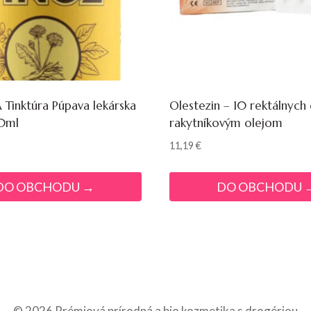
Tinktúra Púpava lekárska
Olestezin – 10 rektálnych 
0ml
rakytníkovým olejom
11,19
€
DO OBCHODU →
DO OBCHODU 
© 2026 Prémiová prírodná a bio kozmetika s drogériou