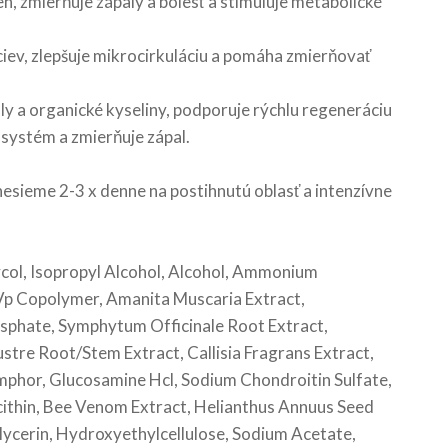
eh, zmierňuje zápaly a bolesť a stimuluje metabolické
ciev, zlepšuje mikrocirkuláciu a pomáha zmierňovať
y a organické kyseliny, podporuje rýchlu regeneráciu
 systém a zmierňuje zápal.
ieme 2-3 x denne na postihnutú oblasť a intenzívne
col, Isopropyl Alcohol, Alcohol, Ammonium
Vp Copolymer, Amanita Muscaria Extract,
sphate, Symphytum Officinale Root Extract,
re Root/Stem Extract, Callisia Fragrans Extract,
mphor, Glucosamine Hcl, Sodium Chondroitin Sulfate,
lecithin, Bee Venom Extract, Helianthus Annuus Seed
lycerin, Hydroxyethylcellulose, Sodium Acetate,