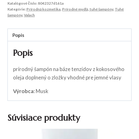
Katalógové číslo:
8042327d161a
Kategórie:
Prírodná kozmetika
,
Prírodné mydlá, tuhé šampóny
,
Tuhé
šampóny
,
Valach
Popis
Popis
prírodný šampón na báze tenzidov z kokosového
oleja doplnený o zložky vhodné pre jemné vlasy
Výrobca:
Musk
Súvisiace produkty