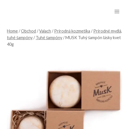
Skip
to
content
Home
/
Obchod
/
Valach
/
Prírodná kozmetika
/
Prírodné mydlá,
tuhé šampóny
/
Tuhé šampóny
/
MUSK Tuhý šampón lásky kvet
40g