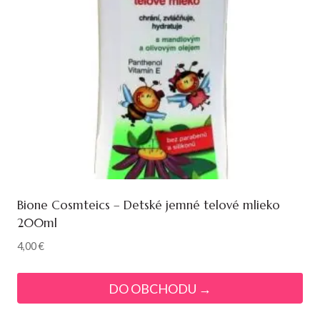
Bione Cosmteics – Detské jemné telové mlieko
200ml
4,00
€
DO OBCHODU →