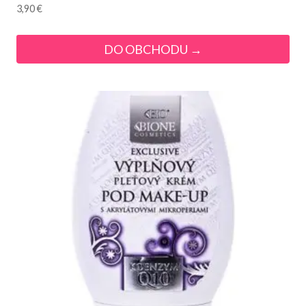
3,90
€
DO OBCHODU →