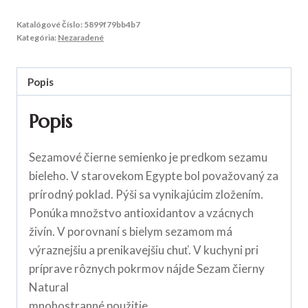
Katalógové číslo:
5899f79bb4b7
Kategória:
Nezaradené
Popis
Popis
Sezamové čierne semienko je predkom sezamu
bieleho. V starovekom Egypte bol považovaný za
prírodný poklad. Pýši sa vynikajúcim zložením.
Ponúka množstvo antioxidantov a vzácnych
živín. V porovnaní s bielym sezamom má
výraznejšiu a prenikavejšiu chuť. V kuchyni pri
príprave rôznych pokrmov nájde Sezam čierny
Natural
mnohostranné použitie.