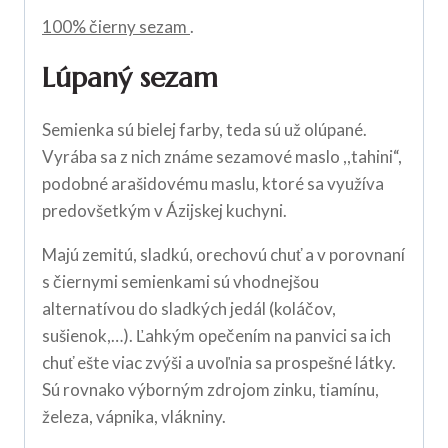
100% čierny sezam
.
Lúpaný sezam
Semienka sú bielej farby, teda sú už olúpané.
Vyrába sa z nich známe sezamové maslo ,,tahini“,
podobné arašidovému maslu, ktoré sa využíva
predovšetkým v Ázijskej kuchyni.
Majú zemitú, sladkú, orechovú chuť a v porovnaní
s čiernymi semienkami sú vhodnejšou
alternatívou do sladkých jedál (koláčov,
sušienok,…). Ľahkým opečením na panvici sa ich
chuť ešte viac zvýši a uvoľnia sa prospešné látky.
Sú rovnako výborným zdrojom zinku, tiamínu,
železa, vápnika, vlákniny.