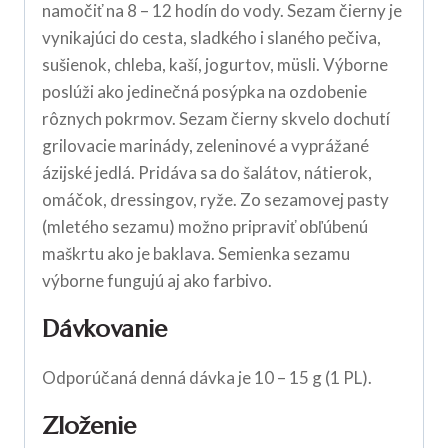
namočiť na 8 – 12 hodín do vody. Sezam čierny je
vynikajúci do cesta, sladkého i slaného pečiva,
sušienok, chleba, kaší, jogurtov, müsli. Výborne
poslúži ako jedinečná posýpka na ozdobenie
rôznych pokrmov. Sezam čierny skvelo dochutí
grilovacie marinády, zeleninové a vyprážané
ázijské jedlá. Pridáva sa do šalátov, nátierok,
omáčok, dressingov, ryže. Zo sezamovej pasty
(mletého sezamu) možno pripraviť obľúbenú
maškrtu ako je baklava. Semienka sezamu
výborne fungujú aj ako farbivo.
Dávkovanie
Odporúčaná denná dávka je 10 – 15 g (1 PL).
Zloženie