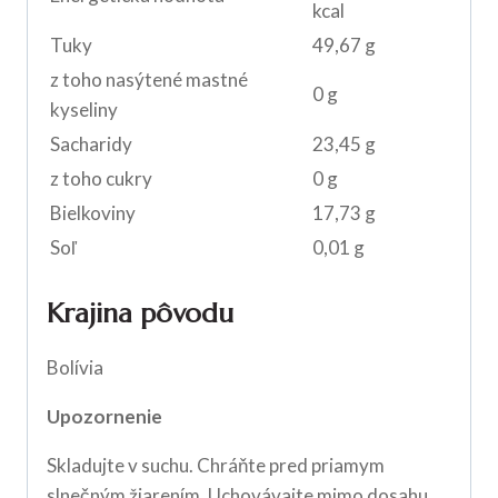
kcal
Tuky
49,67 g
z toho nasýtené mastné
0 g
kyseliny
Sacharidy
23,45 g
z toho cukry
0 g
Bielkoviny
17,73 g
Soľ
0,01 g
Krajina pôvodu
Bolívia
Upozornenie
Skladujte v suchu. Chráňte pred priamym
slnečným žiarením. Uchovávajte mimo dosahu