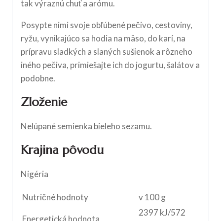
tak výraznú chuť a arómu.
Posypte nimi svoje obľúbené pečivo, cestoviny,
ryžu, vynikajúco sa hodia na mäso, do karí, na
prípravu sladkých a slaných sušienok a rôzneho
iného pečiva, primiešajte ich do jogurtu, šalátov a
podobne.
Zloženie
Nelúpané semienka bieleho sezamu.
Krajina pôvodu
Nigéria
Nutričné hodnoty
v 100 g
2397 kJ/572
Energetická hodnota