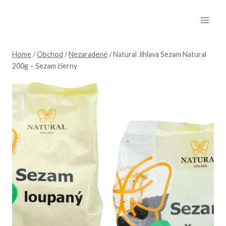
Skip
to
content
Home
/
Obchod
/
Nezaradené
/
Natural Jihlava Sezam Natural
200g – Sezam čierny