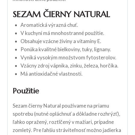
SEZAM ČIERNY NATURAL
Aromatická výrazná chuť.
V kuchyni má mnohostranné použitie.
Obsahuje vzácne živiny a vitamíny E.
Ponúka kvalitné bielkoviny, tuky, lignany.
Vyniká vysokým množstvom fytosterolov.
Vzácny zdroj vápnika, zinku, železa, horčíka.
Má antioxidačné vlastnosti.
Použitie
Sezam čierny Natural používame na priamu
spotrebu (nutné opláchnuť a dôkladne rozhrýzť),
ľahko opražený, roztlčený v mažiari, prípadne
zomletý. Pre ľahšiu stráviteľnosť možno jadierka