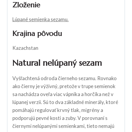
Zloženie
Lúpané semienka sezamu.
Krajina pôvodu
Kazachstan
Natural nelúpaný sezam
Vyšľachtená odroda čierneho sezamu. Rovnako
ako čierny je výživný, pretože v trupe semienok
sa nachádza oveľa viac vápnika a horčíka než v
lúpanej verzii. Sú to dva základné minerály, ktoré
pomáhajú regulovať krvný tlak, migrény a
podporujú pevné kosti a zuby. V porovnaní s
čiernymi nelúpanými semienkami, tieto nemajú