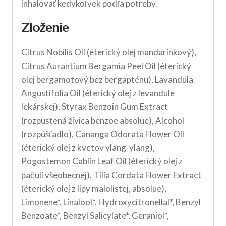
inhalovať kedykoľvek podľa potreby.
Zloženie
Citrus Nobilis Oil (éterický olej mandarinkový),
Citrus Aurantium Bergamia Peel Oil (éterický
olej bergamotový bez bergapténu), Lavandula
Angustifolia Oil (éterický olej z levandule
lekárskej), Styrax Benzoin Gum Extract
(rozpustená živica benzoe absolue), Alcohol
(rozpúšťadlo), Cananga Odorata Flower Oil
(éterický olej z kvetov ylang-ylang),
Pogostemon Cablin Leaf Oil (éterický olej z
pačuli všeobecnej), Tilia Cordata Flower Extract
(éterický olej z lipy malolistej, absolue),
Limonene*, Linalool*, Hydroxycitronellal*, Benzyl
Benzoate*, Benzyl Salicylate*, Geraniol*,