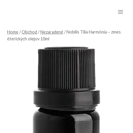
Skip
to
content
Home
/
Obchod
/
Nezaradené
/
Nobilis Tilia Harmónia – zmes
éterických olejov 10ml