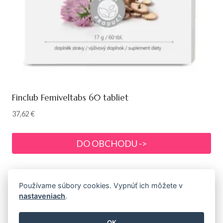
Finclub Femiveltabs 60 tabliet
37,62
€
DO OBCHODU ->
Používame súbory cookies. Vypnúť ich môžete v
nastaveniach
.
© 2026 Prémiová prírodná a bio kozmetika s
drogériou
OK