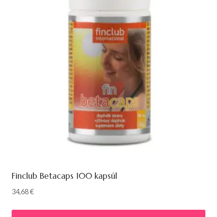
Finclub Betacaps 100 kapsúl
34,68
€