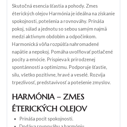
Skutočná esencia šťastia a pohody. Zmes
éterických olejov Harmónia je ideálna na získanie
spokojnosti, potešenia a rovnováhy. Prináša
pokoj, súlad a jednotu so sebou samým najmä
medzi aktívnym obdobím a odpočinkom.
Harmonická vôňa rozpúšťa nahromadené
napätie a nepokoj. Pomáha uvoľňovať potlačené
pocity a emócie. Prispieva k prirodzenej
spontánnosti a optimizmu. Podporuje šťastie,
silu, všetko pozitívne, hravé a veselé. Rozvíja
trpezlivosť, predstavivosť a potešenie zmyslov.
HARMÓNIA – ZMES
ÉTERICKÝCH OLEJOV
Prináša pocit spokojnosti.
Dodáva rovnováhu a harmóniu.