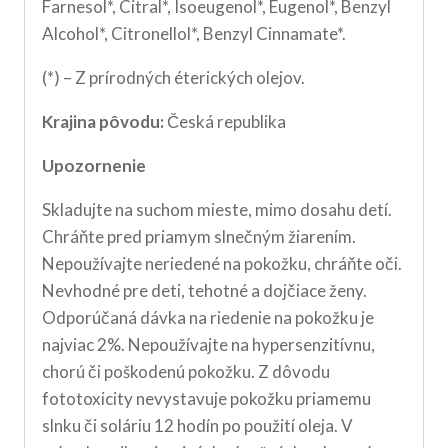
Farnesol*, Citral*, Isoeugenol*, Eugenol*, Benzyl
Alcohol*, Citronellol*, Benzyl Cinnamate*.
(*) – Z prírodných éterických olejov.
Krajina pôvodu:
Česká republika
Upozornenie
Skladujte na suchom mieste, mimo dosahu detí.
Chráňte pred priamym slnečným žiarením.
Nepoužívajte neriedené na pokožku, chráňte oči.
Nevhodné pre deti, tehotné a dojčiace ženy.
Odporúčaná dávka na riedenie na pokožku je
najviac 2%. Nepoužívajte na hypersenzitívnu,
chorú či poškodenú pokožku. Z dôvodu
fototoxicity nevystavuje pokožku priamemu
slnku či soláriu 12 hodín po použití oleja. V