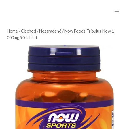
Skip
to
content
Home
/
Obchod
/
Nezaradené
/
Now Foods Tribulus Now 1
000mg 90 tabliet