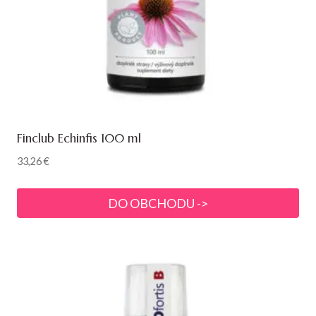
Finclub Echinfis 100 ml
33,26
€
DO OBCHODU ->