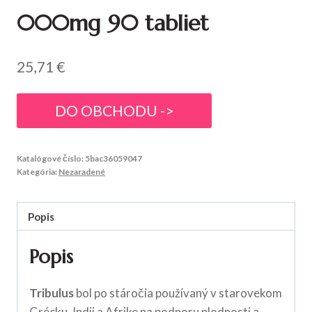
000mg 90 tabliet
25,71
€
DO OBCHODU ->
Katalógové číslo:
5bac36059047
Kategória:
Nezaradené
Popis
Popis
Tribulus
bol po stáročia používaný v starovekom
Grécku, Indii a Afrike na podporu plodnosti a