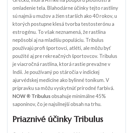
omladenie tela. Blahodárne účinky tejto rastliny
sú najmä u mužov a žien starších ako 40 rokov, u
ktorých postupne klesá tvorba testosterónu a
estrogénu. To však neznamená, že rastlina
nepôsobí aj na mladšiu populáciu. Tribulus
používajú profi športovci, atléti, ale môžu byť
použité aj pre rekreačných športovcov. Tribulus
je viacročná rastlina, ktorá rastie prevažne v
Indii. Je používaný po stáročia v indickej
ajurvédskej medicíne ako bylinné tonikum. V
prípravku sa môžu vyskytnúť prírodné farbivá.
NOW ® Tribulus
obsahuje minimálne 45%
saponínov, čo je najsilnejší obsah na trhu.
Priaznivé účinky Tribulus