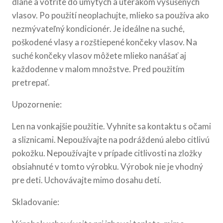
dlane a votrite do umytých a uterákom vysušených
vlasov. Po použití neoplachujte, mlieko sa používa ako
nezmývateľný kondicionér. Je ideálne na suché,
poškodené vlasy a rozštiepené končeky vlasov. Na
suché končeky vlasov môžete mlieko nanášať aj
každodenne v malom množstve. Pred použitím
pretrepať.
Upozornenie:
Len na vonkajšie použitie. Vyhnite sa kontaktu s očami
a sliznicami. Nepoužívajte na podráždenú alebo citlivú
pokožku. Nepoužívajte v prípade citlivosti na zložky
obsiahnuté v tomto výrobku. Výrobok nie je vhodný
pre deti. Uchovávajte mimo dosahu detí.
Skladovanie: