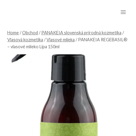
Skip
to
content
Home
/
Obchod
/
PANAKEIA slovenská prírodná kozmetika
/
Vlasová kozmetika
/
Vlasové mlieka
/
PANAKEIA REGEBASIL®
– vlasové mlieko Lipa 150ml