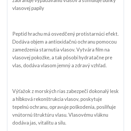
zabraňuje vypadávaniu vlasov a stimuluje bunky
vlasovej papily
Peptid hrachu má osvedčený protistarnúci efekt.
Dodáva objem a antioxidačnú ochranu pomocou
zamedzenia starnutia vlasov. Vytvára film na
vlasovej pokožke, a tak pôsobí hydratačne pre
vlas, dodáva vlasom jemný a zdravý vzhľad.
Výťažok z morských rias zabezpečí dokonalý lesk
a hĺbková rekonštrukcia vlasov, poskytuje
tepelnú ochranu, opravuje poškodenia, posilňuje
vnútornú štruktúru vlasu. Vlasovému vláknu
dodáva jas, vitalitu a silu.