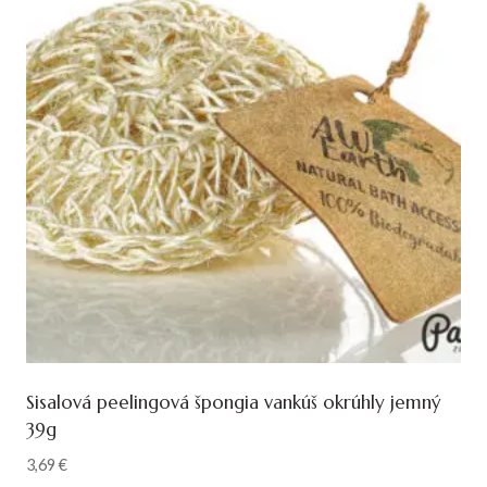
Sisalová peelingová špongia vankúš okrúhly jemný
39g
3,69
€