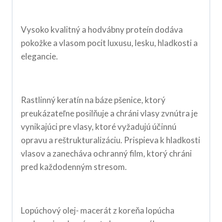
Vysoko kvalitný a hodvábny proteín dodáva
pokožke a vlasom pocit luxusu, lesku, hladkosti a
elegancie.
Rastlinný keratín na báze pšenice, ktorý
preukázateľne posilňuje a chráni vlasy zvnútra je
vynikajúci pre vlasy, ktoré vyžadujú účinnú
opravu a reštrukturalizáciu. Prispieva k hladkosti
vlasov a zanecháva ochranný film, ktorý chráni
pred každodenným stresom.
Lopúchový olej- macerát z koreňa lopúcha