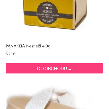
PANAKEIA Nesneží 40g
5,20
€
DO OBCHODU →