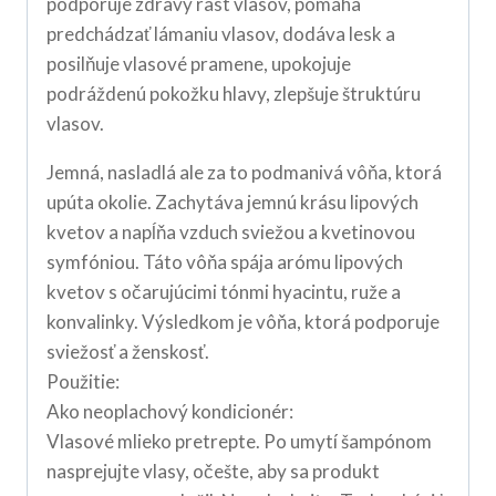
podporuje zdravý rast vlasov, pomáha
predchádzať lámaniu vlasov, dodáva lesk a
posilňuje vlasové pramene, upokojuje
podráždenú pokožku hlavy, zlepšuje štruktúru
vlasov.
Jemná, nasladlá ale za to podmanivá vôňa, ktorá
upúta okolie. Zachytáva jemnú krásu lipových
kvetov a napĺňa vzduch sviežou a kvetinovou
symfóniou. Táto vôňa spája arómu lipových
kvetov s očarujúcimi tónmi hyacintu, ruže a
konvalinky. Výsledkom je vôňa, ktorá podporuje
sviežosť a ženskosť.
Použitie:
Ako neoplachový kondicionér:
Vlasové mlieko pretrepte. Po umytí šampónom
nasprejujte vlasy, očešte, aby sa produkt