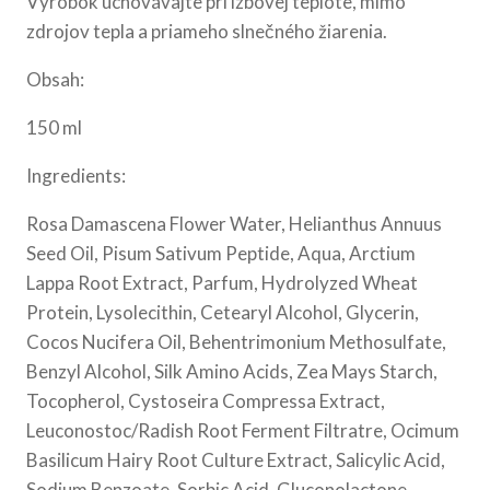
Výrobok uchovávajte pri izbovej teplote, mimo
zdrojov tepla a priameho slnečného žiarenia.
Obsah:
150 ml
Ingredients:
Rosa Damascena Flower Water, Helianthus Annuus
Seed Oil, Pisum Sativum Peptide, Aqua, Arctium
Lappa Root Extract, Parfum, Hydrolyzed Wheat
Protein, Lysolecithin, Cetearyl Alcohol, Glycerin,
Cocos Nucifera Oil, Behentrimonium Methosulfate,
Benzyl Alcohol, Silk Amino Acids, Zea Mays Starch,
Tocopherol, Cystoseira Compressa Extract,
Leuconostoc/Radish Root Ferment Filtratre, Ocimum
Basilicum Hairy Root Culture Extract, Salicylic Acid,
Sodium Benzoate, Sorbic Acid, Gluconolactone,