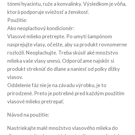
tónmi hyacintu, ruže a konvalinky. Výsledkom je vôňa,
ktorá podporuje sviežosť a ženskosť.
Použitie:
Ako neoplachový kondicionér:
Vlasové mlieko pretrepte. Po umytí šampónom
nasprejujte vlasy, očešte, aby sa produkt rovnomerne
rozložil. Neoplachujte. Treba skúsiť aké množstvo
mlieka vaše vlasy unesú. Odporúčame najskôr si
produkt streknúť do dlane a naniesť od polky dĺžky
vlasov.
Oddelenie fáz nie je na závadu výrobku, je to
prirodzené. Preto je potrebné pred každým použitím
vlasové mlieko pretrepať.
Návod na použitie:
Nastriekajte malé množstvo vlasového mlieka do