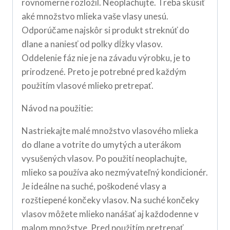
rovnomerne rozložil. Neoplachujte. Treba skúsiť
aké množstvo mlieka vaše vlasy unesú.
Odporúčame najskôr si produkt streknúť do
dlane a naniesť od polky dĺžky vlasov.
Oddelenie fáz nie je na závadu výrobku, je to
prirodzené. Preto je potrebné pred každým
použitím vlasové mlieko pretrepať.
Návod na použitie:
Nastriekajte malé množstvo vlasového mlieka
do dlane a votrite do umytých a uterákom
vysušených vlasov. Po použití neoplachujte,
mlieko sa používa ako nezmývateľný kondicionér.
Je ideálne na suché, poškodené vlasy a
rozštiepené končeky vlasov. Na suché končeky
vlasov môžete mlieko nanášať aj každodenne v
malom množstve. Pred použitím pretrepať.