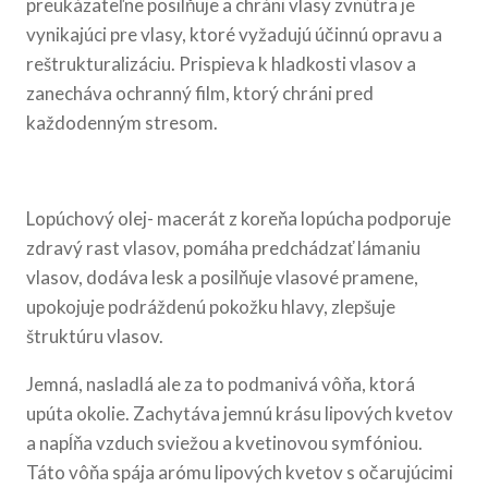
preukázateľne posilňuje a chráni vlasy zvnútra je
vynikajúci pre vlasy, ktoré vyžadujú účinnú opravu a
reštrukturalizáciu. Prispieva k hladkosti vlasov a
zanecháva ochranný film, ktorý chráni pred
každodenným stresom.
Lopúchový olej- macerát z koreňa lopúcha podporuje
zdravý rast vlasov, pomáha predchádzať lámaniu
vlasov, dodáva lesk a posilňuje vlasové pramene,
upokojuje podráždenú pokožku hlavy, zlepšuje
štruktúru vlasov.
Jemná, nasladlá ale za to podmanivá vôňa, ktorá
upúta okolie. Zachytáva jemnú krásu lipových kvetov
a napĺňa vzduch sviežou a kvetinovou symfóniou.
Táto vôňa spája arómu lipových kvetov s očarujúcimi