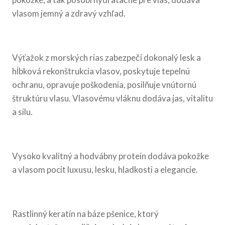
vlasom jemný a zdravý vzhľad.
Výťažok z morských rias zabezpečí dokonalý lesk a
hĺbková rekonštrukcia vlasov, poskytuje tepelnú
ochranu, opravuje poškodenia, posilňuje vnútornú
štruktúru vlasu. Vlasovému vláknu dodáva jas, vitalitu
a silu.
Vysoko kvalitný a hodvábny proteín dodáva pokožke
a vlasom pocit luxusu, lesku, hladkosti a elegancie.
Rastlinný keratín na báze pšenice, ktorý