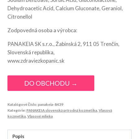
Dehydroacetic Acid, Calcium Gluconate, Geraniol,
Citronellol
Zodpovedná osoba a výrobca:
PANAKEIA SK s.r.o., Žabinská 2, 911 05 Trenčín,
Slovenská republika,
www.zdraviezkopanic.sk
DO OBCHODU →
Katalógové číslo:
panakeia-8439
Kategórie:
PANAKEIA slovenská prírodná kozmetika
,
Vlasová
kozmetika
,
Vlasové mlieka
Popis