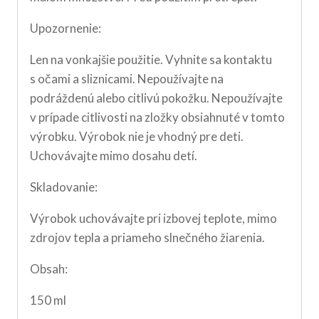
Upozornenie:
Len na vonkajšie použitie. Vyhnite sa kontaktu
s očami a sliznicami. Nepoužívajte na
podráždenú alebo citlivú pokožku. Nepoužívajte
v prípade citlivosti na zložky obsiahnuté v tomto
výrobku. Výrobok nie je vhodný pre deti.
Uchovávajte mimo dosahu detí.
Skladovanie:
Výrobok uchovávajte pri izbovej teplote, mimo
zdrojov tepla a priameho slnečného žiarenia.
Obsah:
150 ml