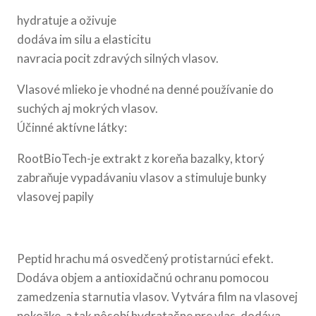
hydratuje a oživuje
dodáva im silu a elasticitu
navracia pocit zdravých silných vlasov.
Vlasové mlieko je vhodné na denné používanie do
suchých aj mokrých vlasov.
Účinné aktívne látky:
RootBioTech-je extrakt z koreňa bazalky, ktorý
zabraňuje vypadávaniu vlasov a stimuluje bunky
vlasovej papily
Peptid hrachu má osvedčený protistarnúci efekt.
Dodáva objem a antioxidačnú ochranu pomocou
zamedzenia starnutia vlasov. Vytvára film na vlasovej
pokožke, a tak pôsobí hydratačne pre vlas, dodáva