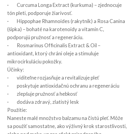
· Curcuma Longa Extract (kurkuma) – zjednocuje
tón pleti, podporuje žiarivosť.
· Hippophae Rhamnoides (rakytník) a Rosa Canina
(šípka) – bohaté na karotenoidy a vitamín C,
podporujú pružnosť a regeneráciu.
· Rosmarinus Officinalis Extract & Oil –
antioxidant, ktorý chráni oleje a stimuluje
mikrocirkuláciu pokožky.
Účinky:
· viditeľne rozjasňuje a revitalizuje pleť
· poskytuje antioxidačnú ochranu a regeneráciu
· zlepšuje pružnosť a hebkosť
· dodáva zdravý, zlatistý lesk
Použitie:
Naneste malé množstvo balzamu na čistú pleť. Môže
sa použiť samostatne, ako výživný krok starostlivosti,