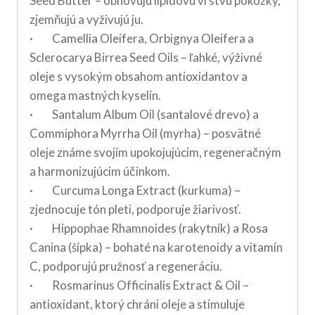
Seed Butter – obnovujú lipidovú vrstvu pokožky,
zjemňujú a vyživujú ju.
· Camellia Oleifera, Orbignya Oleifera a
Sclerocarya Birrea Seed Oils – ľahké, výživné
oleje s vysokým obsahom antioxidantov a
omega mastných kyselín.
· Santalum Album Oil (santalové drevo) a
Commiphora Myrrha Oil (myrha) – posvätné
oleje známe svojím upokojujúcim, regeneračným
a harmonizujúcim účinkom.
· Curcuma Longa Extract (kurkuma) –
zjednocuje tón pleti, podporuje žiarivosť.
· Hippophae Rhamnoides (rakytník) a Rosa
Canina (šípka) – bohaté na karotenoidy a vitamín
C, podporujú pružnosť a regeneráciu.
· Rosmarinus Officinalis Extract & Oil –
antioxidant, ktorý chráni oleje a stimuluje