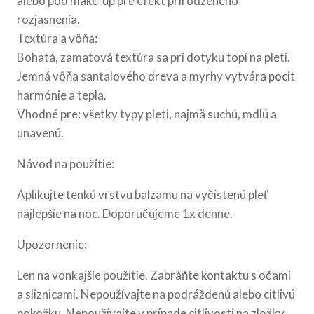
alebo pod make-up pre efekt prirodzeného
rozjasnenia.
Textúra a vôňa:
Bohatá, zamatová textúra sa pri dotyku topí na pleti.
Jemná vôňa santalového dreva a myrhy vytvára pocit
harmónie a tepla.
Vhodné pre: všetky typy pleti, najmä suchú, mdlú a
unavenú.
Návod na použitie:
Aplikujte tenkú vrstvu balzamu na vyčistenú pleť
najlepšie na noc. Doporučujeme 1x denne.
Upozornenie:
Len na vonkajšie použitie. Zabráňte kontaktu s očami
a sliznicami. Nepoužívajte na podráždenú alebo citlivú
pokožku. Nepoužívajte v prípade citlivosti na zložky