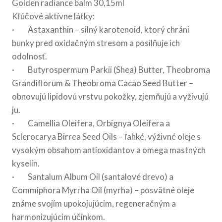
Golden radiance balm 30,15ml
Kľúčové aktívne látky:
· Astaxanthin – silný karotenoid, ktorý chráni
bunky pred oxidačným stresom a posilňuje ich
odolnosť.
· Butyrospermum Parkii (Shea) Butter, Theobroma
Grandiflorum & Theobroma Cacao Seed Butter –
obnovujú lipidovú vrstvu pokožky, zjemňujú a vyživujú
ju.
· Camellia Oleifera, Orbignya Oleifera a
Sclerocarya Birrea Seed Oils – ľahké, výživné oleje s
vysokým obsahom antioxidantov a omega mastných
kyselín.
· Santalum Album Oil (santalové drevo) a
Commiphora Myrrha Oil (myrha) – posvätné oleje
známe svojím upokojujúcim, regeneračným a
harmonizujúcim účinkom.