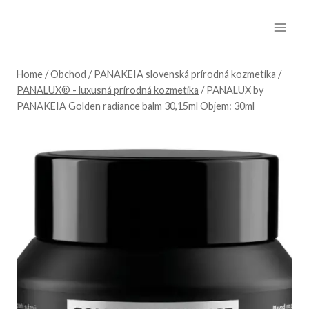
Skip
to
content
Home
/
Obchod
/
PANAKEIA slovenská prírodná kozmetika
/
PANALUX® - luxusná prírodná kozmetika
/
PANALUX by
PANAKEIA Golden radiance balm 30,15ml Objem: 30ml