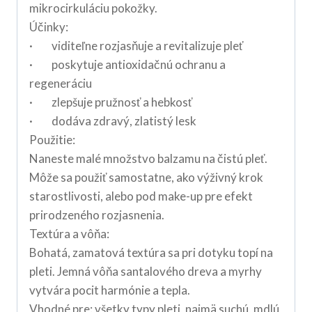
mikrocirkuláciu pokožky.
Účinky:
· viditeľne rozjasňuje a revitalizuje pleť
· poskytuje antioxidačnú ochranu a
regeneráciu
· zlepšuje pružnosť a hebkosť
· dodáva zdravý, zlatistý lesk
Použitie:
Naneste malé množstvo balzamu na čistú pleť.
Môže sa použiť samostatne, ako výživný krok
starostlivosti, alebo pod make-up pre efekt
prirodzeného rozjasnenia.
Textúra a vôňa:
Bohatá, zamatová textúra sa pri dotyku topí na
pleti. Jemná vôňa santalového dreva a myrhy
vytvára pocit harmónie a tepla.
Vhodné pre: všetky typy pleti, najmä suchú, mdlú