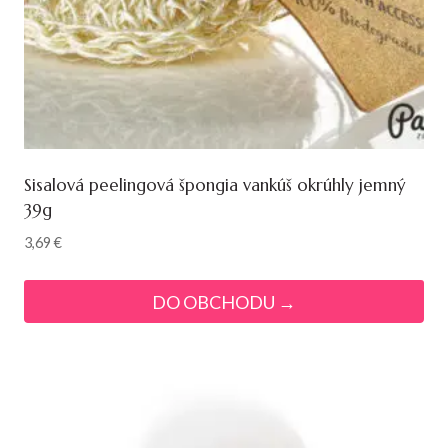
Sisalová peelingová špongia vankúš okrúhly jemný
39g
3,69
€
DO OBCHODU →