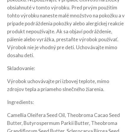
obsiahnuté v tomto výrobku. Pred prvým použitím
tohto výrobku naneste malé množstvo na pokožku a v
prípade podráždenia pokožky alebo alergickej reakcie
produkt nepoužívajte. Ak sa objaví podráždenie,
pálenie alebo vyrážka, prestaňte výrobok používať.
Výrobok nie je vhodný pre deti. Uchovávajte mimo
dosahu detí.
Skladovanie:
Výrobok uchovávajte pri izbovej teplote, mimo
zdrojov tepla a priameho slnečného žiarenia.
Ingredients:
Camellia Oleifera Seed Oil, Theobroma Cacao Seed
Butter, Butyrospermum Parkii Butter, Theobroma
Grandiflorum Seed Butter, Sclerocarya Birrea Seed