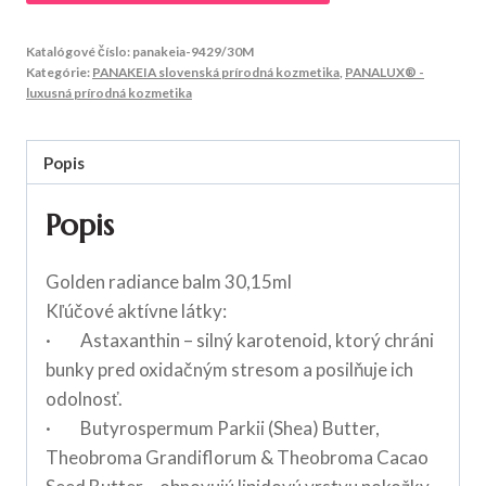
Katalógové číslo:
panakeia-9429/30M
Kategórie:
PANAKEIA slovenská prírodná kozmetika
,
PANALUX® -
luxusná prírodná kozmetika
Popis
Popis
Golden radiance balm 30,15ml
Kľúčové aktívne látky:
· Astaxanthin – silný karotenoid, ktorý chráni
bunky pred oxidačným stresom a posilňuje ich
odolnosť.
· Butyrospermum Parkii (Shea) Butter,
Theobroma Grandiflorum & Theobroma Cacao