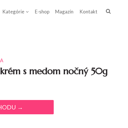
Kategórie
E-shop
Magazín
Kontakt
KA
ý krém s medom nočný 50g
HODU →