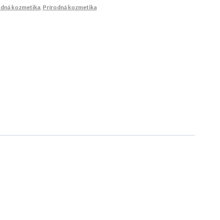
odná kozmetika
,
Prírodná kozmetika