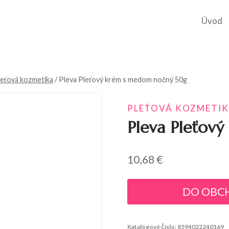
Úvod
leťová kozmetika
/
Pleva Pleťový krém s medom nočný 50g
PLEŤOVÁ KOZMETI
Pleva Pleťov
10,68
€
DO OBC
Katalógové číslo:
8594022240169