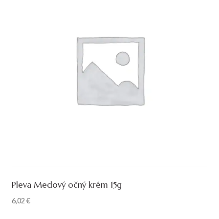
Pleva Medový očný krém 15g
6,02
€