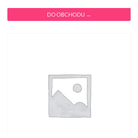
DO OBCHODU →