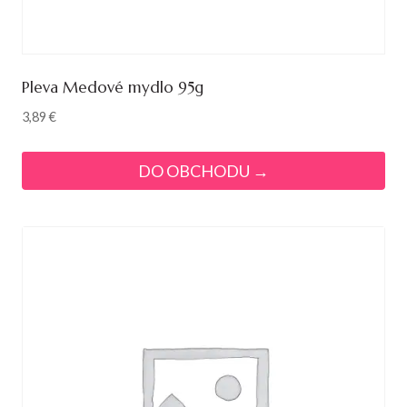
Pleva Medové mydlo 95g
3,89
€
DO OBCHODU →