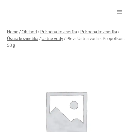
Skip
to
content
Home
/
Obchod
/
Prírodná kozmetika
/
Prírodná kozmetika
/
Ústna kozmetika
/
Ústne vody
/
Pleva Ústna voda s Propolisom
50 g