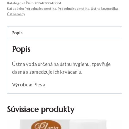
Katalógové číslo:
8594022240084
Kategórie:
Prírodná kozmetika
,
Prírodná kozmetika
,
Ústna kozmetika
,
Ústne vody
Popis
Popis
Ústna voda určená na ústnu hygienu, zpevňuje
ďasná a zamedzuje ich krvácaniu.
Výrobca:
Pleva
Súvisiace produkty