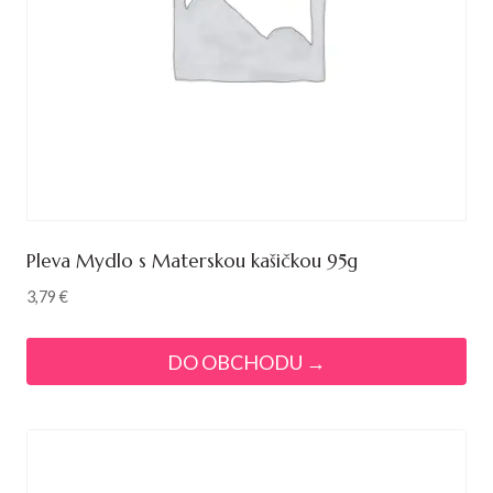
Pleva Mydlo s Materskou kašičkou 95g
3,79
€
DO OBCHODU →