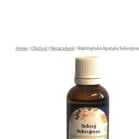
Skip
to
content
Home
/
Obchod
/
Nezaradené
/
Rabštejnská Apatyka Sekvojove