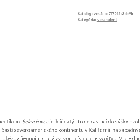
Katalógové číslo:
7f721fc3db9b
Kategória:
Nezaradené
peutikum.
Sekvojovec
je ihličnatý strom rastúci do výšky oko
j časti severoamerického kontinentu v Kalifornii, na západn
kézov Sequoia, ktorý vytvoril písmo pre svoj ľud. V preklad