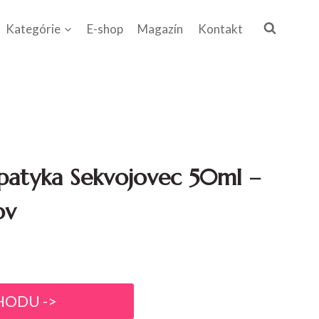
Kategórie
E-shop
Magazín
Kontakt
patyka Sekvojovec 50ml –
ov
HODU ->