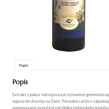
Popis
Popis
Extrakt z pukov sekvojovca je významné gemmotera
najstaršie dreviny na Zemi. Pôvodne rastie v západne
pomenovaný na počesť náčelníka indiánskeho kmeňa iro