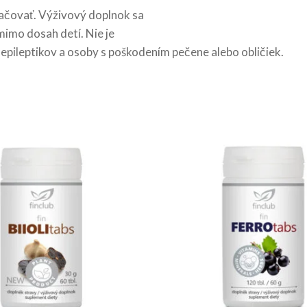
čovať. Výživový doplnok sa
mimo dosah detí. Nie je
 epileptikov a osoby s poškodením pečene alebo obličiek.