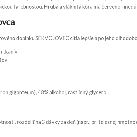
pickou farebnosťou. Hrubá a vláknitá kôra má červeno-hnedú 
ovca
vého doplnku SEKVOJOVEC cítia lepšie a po jeho dlhodobom u
h tkanív
užov
n giganteum), 48% alkohol, rastlinný glycerol.
nosti, rozdeliť na 3 dávky za deň (napr.: pri telesnej hmotnos