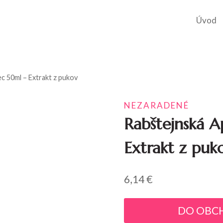
Úvod
c 50ml – Extrakt z pukov
NEZARADENÉ
Rabštejnská A
Extrakt z puk
6,14
€
DO OBC