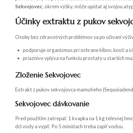
Sekvojovec
, okrem výšky, môže upútať aj svojou aty
Účinky extraktu z pukov sekvoj
Osoby bez zdravotných problémov sa po užívaní výživo
podporuje organizmus pri ochrane kĺbov, kostí a ic
priaznivo vplýva na funkciu prostaty u starších m
Zloženie Sekvojovec
Extrakt z pukov sekvojovca mamutieho (Sequoiadendro
Sekvojovec dávkovanie
Pred použitím zatrepať. 1 kvapka na 1 kg telesnej hmot
dcl vody a vypiť. Po 5 minútach treba zapiť vodou.