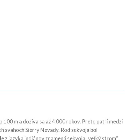
lo 100 m a dožíva sa až 4 000 rokov. Preto patrí medzi
ých svahoch Sierry Nevady. Rod sekvoja bol
e z jazyka indiánov znamená sekvoja „veľký strom“.