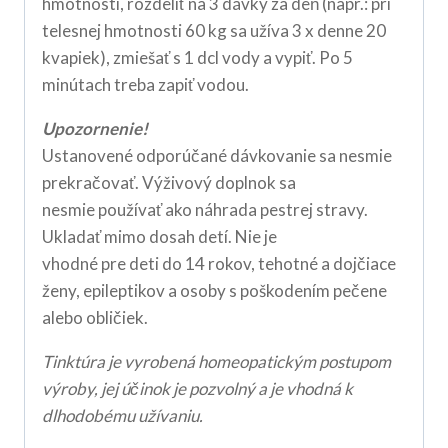
hmotnosti, rozdeliť na 3 dávky za deň (napr.: pri
telesnej hmotnosti 60 kg sa užíva 3 x denne 20
kvapiek), zmiešať s 1 dcl vody a vypiť. Po 5
minútach treba zapiť vodou.
Upozornenie!
Ustanovené odporúčané dávkovanie sa nesmie
prekračovať. Výživový doplnok sa
nesmie používať ako náhrada pestrej stravy.
Ukladať mimo dosah detí. Nie je
vhodné pre deti do 14 rokov, tehotné a dojčiace
ženy, epileptikov a osoby s poškodením pečene
alebo obličiek.
Tinktúra je vyrobená homeopatickým postupom
výroby, jej účinok je pozvolný a je vhodná k
dlhodobému užívaniu.