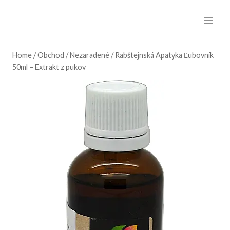
Skip
to
content
Home
/
Obchod
/
Nezaradené
/
Rabštejnská Apatyka Ľubovník
50ml – Extrakt z pukov