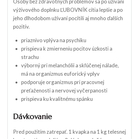
Osoby bez zdravotných problémov sa po užívaní
výživového doplnku ĽUBOVNÍK cítia lepšie a po
jeho dlhodobom užívaní pocítili aj mnoho ďalších
pozitív.
priaznivo vplýva na psychiku
prispieva k zmierneniu pocitov úzkosti a
strachu
výborný pri melanchólii a skľúčenej nálade,
má na organizmus euforický vplyv
podporuje organizmus pri pracovnej
preťaženosti a nervovej vyčerpanosti
prispieva ku kvalitnému spánku
Dávkovanie
Pred použitím zatrepať. 1 kvapka na 1 kg telesnej