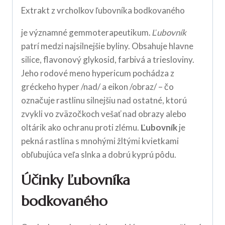
Extrakt z vrcholkov ľubovníka bodkovaného
je významné gemmoterapeutikum.
Ľubovník
patrí medzi najsilnejšie byliny. Obsahuje hlavne
silice, flavonový glykosid, farbivá a triesloviny.
Jeho rodové meno hypericum pochádza z
gréckeho hyper /nad/ a eikon /obraz/ – čo
označuje rastlinu silnejšiu nad ostatné, ktorú
zvykli vo zväzočkoch vešať nad obrazy alebo
oltárik ako ochranu proti zlému.
Ľubovník
je
pekná rastlina s mnohými žltými kvietkami
obľubujúca veľa slnka a dobrú kyprú pôdu.
Účinky Ľubovníka
bodkovaného