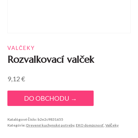
VALČEKY
Rozvalkovací valček
9,12
€
DO OBCHODU →
Katalógové číslo:
b2e2c9831655
Kategórie:
Drevené kuchynské potreby
,
EKO domácnosť
,
Valčeky