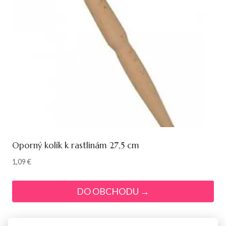
Oporný kolík k rastlinám 27,5 cm
1,09
€
DO OBCHODU →