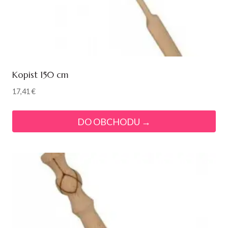
Kopist 150 cm
17,41
€
DO OBCHODU →