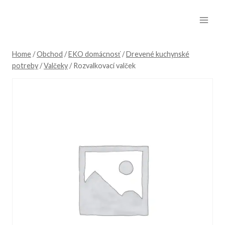
Skip
to
content
Home
/
Obchod
/
EKO domácnosť
/
Drevené kuchynské
potreby
/
Valčeky
/
Rozvalkovací valček