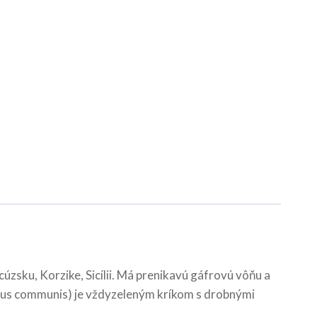
ncúzsku, Korzike, Sicílii. Má prenikavú gáfrovú vôňu a
Myrtus communis) je vždyzeleným kríkom s drobnými