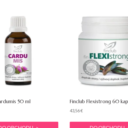
ardumis 50 ml
Finclub Flexistrong 60 kap
43,56
€
DO OBCHODU ->
DO OBCHODU -