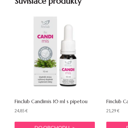
Súvisiace produkty
Finclub Candimis 10 ml s pipetou
Finclub C
24,85
€
21,29
€
DO OBCHODU ->