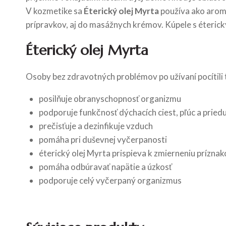
V kozmetike sa
Éterický olej Myrta
používa ako aroma
prípravkov, aj do masážnych krémov. Kúpele s éterick
Éterický olej Myrta
Osoby bez zdravotných problémov po užívaní pocítili t
posilňuje obranyschopnosť organizmu
podporuje funkčnosť dýchacích ciest, pľúc a pried
prečisťuje a dezinfikuje vzduch
pomáha pri duševnej vyčerpanosti
éterický olej Myrta prispieva k zmierneniu príznak
pomáha odbúravať napätie a úzkosť
podporuje celý vyčerpaný organizmus