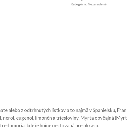
Kategória:
Nezaradené
vňate alebo z odtrhnutých lístkov a to najmä v Španielsku, Fra
ol, nerol, eugenol, limonén a triesloviny. Myrta obyčajná (
 stredomoria, kde je hojne pestovaná pre okrasu.