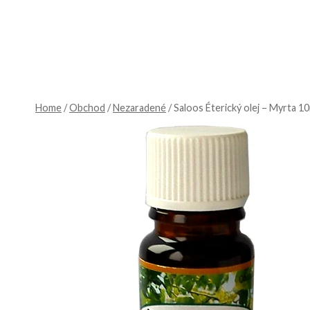
Skip
to
content
Home
/
Obchod
/
Nezaradené
/
Saloos Éterický olej – Myrta 10