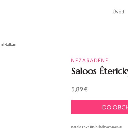
Úvod
ml Balkán
NEZARADENÉ
Saloos Éteric
5,89
€
DO OBC
Katalógové číslo:
bdb9a936ea01