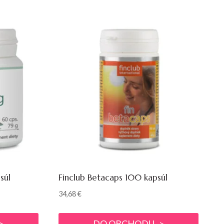
súl
Finclub Betacaps 100 kapsúl
34,68
€
>
DO OBCHODU ->