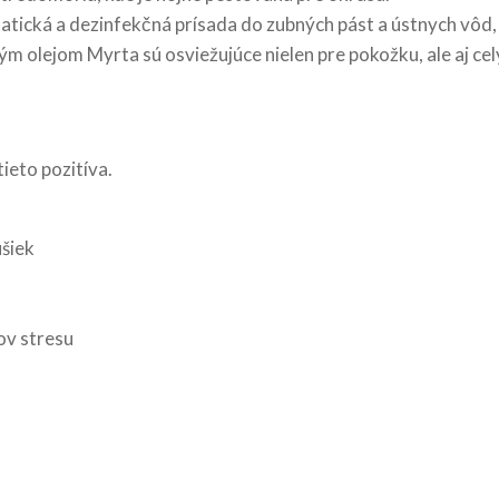
tická a dezinfekčná prísada do zubných pást a ústnych vôd,
ým olejom Myrta sú osviežujúce nielen pre pokožku, ale aj ce
ieto pozitíva.
ušiek
ov stresu