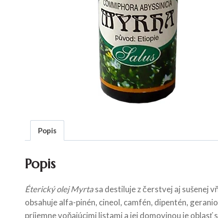
Popis
Popis
Éterický olej Myrta
sa destiluje z čerstvej aj sušenej 
obsahuje alfa-pinén, cineol, camfén, dipentén, gerani
príjemne voňajúcimi listami a jej domovinou je oblasť